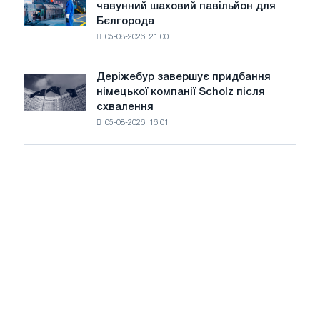
чавунний шаховий павільйон для
завод
потрясінь:
Бєлгорода
виготовив
Glencore
05-08-2026, 21:00
чавунний
шаховий
павільйон
Деріжебур завершує придбання
Деріжебур
для
німецької компанії Scholz після
завершує
Бєлгорода
схвалення
придбання
05-08-2026, 16:01
німецької
компанії
Scholz
після
схвалення
Європейської
комісії