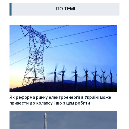
ПО ТЕМІ
Як
Як реформа ринку електроенергії в Україні може
реформа
привести до колапсу і що з цим робити
ринку
електроенергії
в
Україні