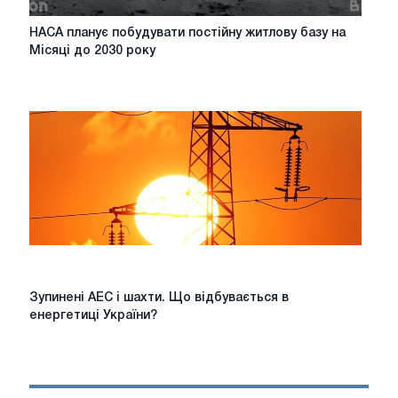
НАСА
НАСА планує побудувати постійну житлову базу на
планує
Місяці до 2030 року
побудувати
постійну
житлову
базу
на
Місяці
до
2030
року
Зупинені
Зупинені АЕС і шахти. Що відбувається в
АЕС
енергетиці України?
і
шахти.
Що
відбувається