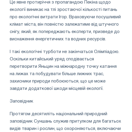
Це явне протиріччя з пропагандою Пекіна щодо
екології виникає на тлі зростаючої кількості питань
про екологічні витрати Ігор. Враховуючи посушливий
клімат міста, він повністю залежатиме від штучного
снігу, який, як попереджають експерти, призведе до
виснаження енергетичних та водних ресурсів.
І такі екологічні турботи не закінчаться Олімпіадою.
Оскільки китайський уряд сподівається
перетворити Яньцин на міжнародну точку катання
на лижах та побудувати більше лижних трас,
захисники природи побоюються, що це може
завдати додаткової шкоди місцевій екології.
Заповідник
Протягом десятиліть національний природний
заповідник Суншань служив притулком для багатьох
видів тварин і рослин, що охороняються, включаючи