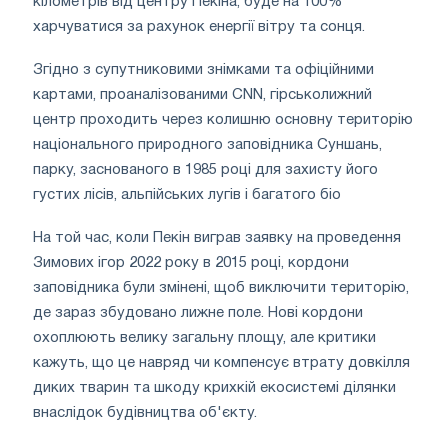
кілометрів від центру Пекіна, буде на 100%
харчуватися за рахунок енергії вітру та сонця.
Згідно з супутниковими знімками та офіційними
картами, проаналізованими CNN, гірськолижний
центр проходить через колишню основну територію
національного природного заповідника Суншань,
парку, заснованого в 1985 році для захисту його
густих лісів, альпійських лугів і багатого біо
На той час, коли Пекін виграв заявку на проведення
Зимових ігор 2022 року в 2015 році, кордони
заповідника були змінені, щоб виключити територію,
де зараз збудовано лижне поле. Нові кордони
охоплюють велику загальну площу, але критики
кажуть, що це навряд чи компенсує втрату довкілля
диких тварин та шкоду крихкій екосистемі ділянки
внаслідок будівництва об'єкту.