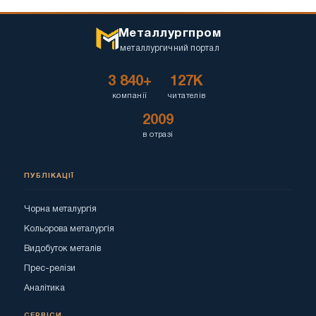
Металлургпром
металлургичний портал
3 840+
127K
компанії
читателів
2009
в отразі
ПУБЛІКАЦІЇ
Чорна металургія
Кольорова металургія
Видобуток металів
Прес-релізи
Аналітика
СЕРВІСИ