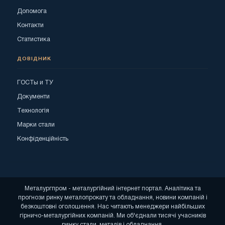
Допомога
Контакти
Статистика
ДОВІДНИК
ГОСТы и ТУ
Документи
Технологія
Марки стали
Конфіденційність
Металургпром - металургійний інтернет портал. Аналітика та
прогнози ринку металопрокату та обладнання, новини компаній і
безкоштовні оголошення. Нас читають менеджери найбільших
гірничо-металургійних компаній. Ми об'єднали тисячі учасників
ринку стали, металів і обладнання.