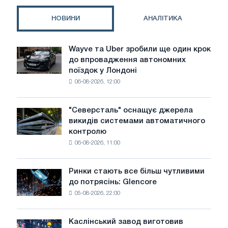
в
енергетиці
НОВИНИ
АНАЛІТИКА
України?
Wayve та Uber зробили ще один крок
Wayve
до впровадження автономних
та
поїздок у Лондоні
Uber
06-08-2026, 12:00
зробили
ще
один
"Северсталь" оснащує джерела
"Северсталь"
крок
викидів системами автоматичного
оснащує
до
контролю
джерела
впровадження
06-08-2026, 11:00
викидів
автономних
системами
поїздок
автоматичного
у
Ринки стають все більш чутливими
Ринки
контролю
Лондоні
до потрясінь: Glencore
стають
05-08-2026, 22:00
все
більш
чутливими
Каслінський завод виготовив
Каслінський
до