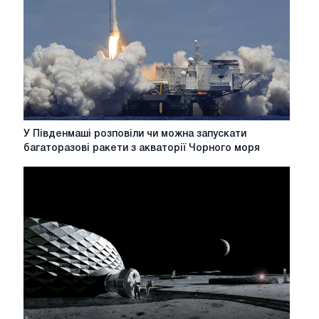
може
привести
до
колапсу
і
що
з
цим
робити
У
У Південмаші розповіли чи можна запускати
Південмаші
багаторазові ракети з акваторії Чорного моря
розповіли
чи
можна
запускати
багаторазові
ракети
з
акваторії
Чорного
моря