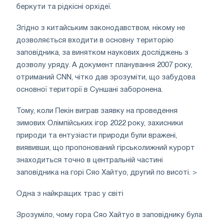
беркути та рідкісні орхідеї.
Згідно з китайським законодавством, нікому не
дозволяється входити в основну територію
заповідника, за винятком наукових досліджень з
дозволу уряду. А документ планування 2007 року,
отриманий CNN, чітко дав зрозуміти, що забудова
основної території в Суншані заборонена.
Тому, коли Пекін виграв заявку на проведення
зимових Олімпійських ігор 2022 року, захисники
природи та ентузіасти природи були вражені,
виявивши, що пропонований гірськолижний курорт
знаходиться точно в центральній частині
заповідника на горі Сяо Хайтуо, другий по висоті. >
Одна з найкращих трас у світі
Зрозуміло, чому гора Сяо Хайтуо в заповіднику була