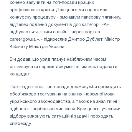
хочемо залучити на топ-посади кращих
професіоналів країни. Для цього ми спростили
конкурсну процедуру - зменшили паперову тяганину,
відтепер подання документів для категорії «А»
відбувається тільки онлайн - через портал
career.gov.ua », - підкреслив Дмитро Дубілет, Міністр
Кабінету Міністрів України.
Він додав, що уряд планує найближчим часом
оптимізувати перелік документів, які має подавати
кандидат.
Претенденти на топ-посади держслужби проходять
обов'язкове тестування на знання іноземної мови,
українського законодавства, а також на аналітичні
здібності і вербальне мислення. Крім цього, учасники
відбору виконують ситуаційні задачі і проходять
співбесіду.