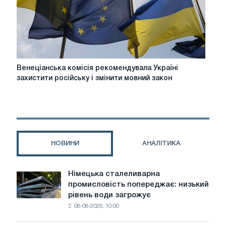
Венеціанська
Венеціанська комісія рекомендувала Україні
комісія
захистити російську і змінити мовний закон
рекомендувала
Україні
захистити
російську
і
змінити
НОВИНИ
АНАЛІТИКА
мовний
закон
Німецька сталеливарна
Німецька
промисловість попереджає: низький
сталеливарна
рівень води загрожує
промисловість
08-08-2026, 10:00
попереджає:
низький