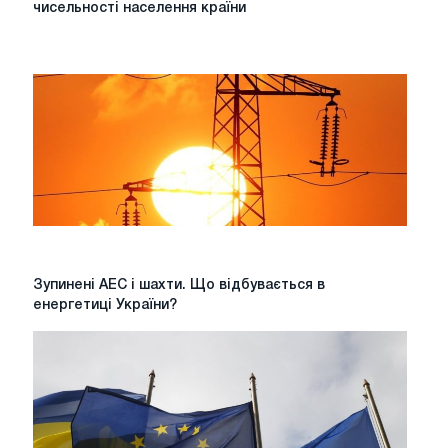
України
чисельності населення країни
опублікувало
результати
оцінки
чисельності
населення
країни
Зупинені
Зупинені АЕС і шахти. Що відбувається в
АЕС
енергетиці України?
і
шахти.
Що
відбувається
в
енергетиці
України?