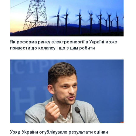
Як
Як реформа ринку електроенергії в Україні може
реформа
привести до колапсу і що з цим робити
ринку
електроенергії
в
Україні
може
привести
до
колапсу
і
що
з
цим
робити
Уряд
Уряд України опублікувало результати оцінки