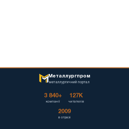
Металлургпром
металлургичний портал
3 840+
127K
компанії
читателів
2009
в отразі