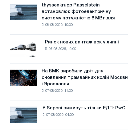
рівень
thyssenkrupp Rasselstein
thyssenkrupp
води
встановлює фотоелектричну
Rasselstein
загрожує
систему потужністю 8 МВт для
встановлює
безпеці
08-08-2026, 10:00
фотоелектричну
поставок
систему
потужністю
Ринок нових вантажівок у липні
Ринок
8
07-08-2026, 16:00
нових
МВт
вантажівок
для
у
досягнення
липні
На БМК виробили дріт для
цілей
На
оновлення трамвайних колій Москви
декарбонізації
БМК
і Ярославля
виробили
07-08-2026, 11:00
дріт
для
оновлення
У Європі виживуть тільки ЕДП: PwC
У
трамвайних
07-08-2026, 04:00
Європі
колій
виживуть
Москви
тільки
і
ЕДП:
Ярославля