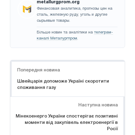
metallurgprom.org
Финансовая аналитика, прогнозы цен на
сталь, железную руду, уголь и другие
сырьевые товары.
Більше новин та аналітики на
телеграм-
каналі Металургпром
.
Навігація
Попередня новина
Швейцарія допоможе Україні скоротити
споживання газу
Наступна новина
Мінекоенерго України спостерігає позитивні
моменти від закупівель електроенергії в
Росії