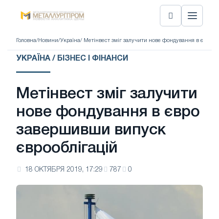
Головна
/
Новини
/
Україна
/ Метінвест зміг залучити нове фондування в євро з
УКРАЇНА / БІЗНЕС І ФІНАНСИ
Метінвест зміг залучити
нове фондування в євро
завершивши випуск
єврооблігацій
18 ОКТЯБРЯ 2019, 17:29
787
0