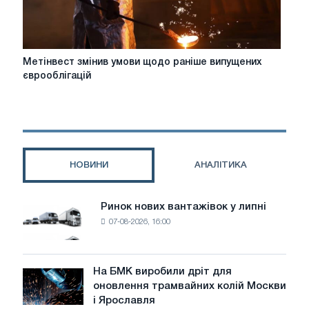
Метінвест
Метінвест змінив умови щодо раніше випущених
змінив
єврооблігацій
умови
щодо
раніше
випущених
єврооблігацій
НОВИНИ
АНАЛІТИКА
Ринок нових вантажівок у липні
Ринок
07-08-2026, 16:00
нових
вантажівок
у
липні
На БМК виробили дріт для
На
оновлення трамвайних колій Москви
БМК
і Ярославля
виробили