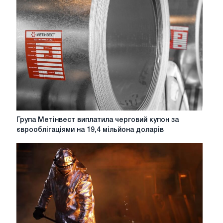
глобальні
боргові
індекси
ринків,
що
розвиваються
Група
Група Метінвест виплатила черговий купон за
Метінвест
єврооблігаціями на 19,4 мільйона доларів
виплатила
черговий
купон
за
єврооблігаціями
на
19,4
мільйона
доларів