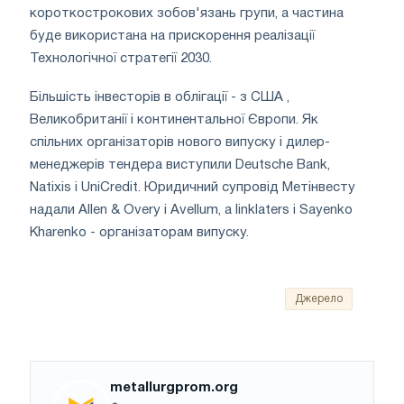
короткострокових зобов'язань групи, а частина
буде використана на прискорення реалізації
Технологічної стратегії 2030.
Більшість інвесторів в облігації - з США ,
Великобританії і континентальної Європи. Як
спільних організаторів нового випуску і дилер-
менеджерів тендера виступили Deutsche Bank,
Natixis і UniCredit. Юридичний супровід Метінвесту
надали Allen & Overy і Avellum, а linklaters і Sayenko
Kharenko - організаторам випуску.
Джерело
metallurgprom.org