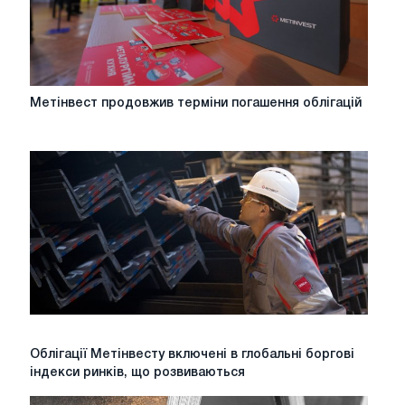
Метінвест
Метінвест продовжив терміни погашення облігацій
продовжив
терміни
погашення
облігацій
Облігації
Облігації Метінвесту включені в глобальні боргові
Метінвесту
індекси ринків, що розвиваються
включені
в