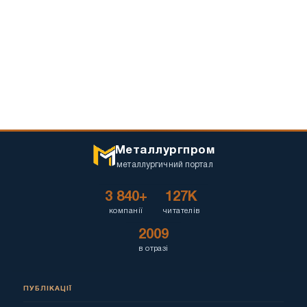
Металлургпром
металлургичний портал
3 840+
127K
компанії
читателів
2009
в отразі
ПУБЛІКАЦІЇ