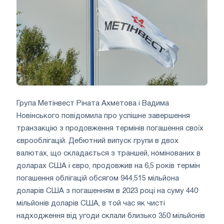
Група Метінвест Ріната Ахметова і Вадима
Новінського повідомила про успішне завершення
транзакцію з продовження термінів погашення своїх
єврооблігацій. Дебютний випуск групи в двох
валютах, що складається з траншей, номінованих в
доларах США і євро, продовжив на 6,5 років термін
погашення облігацій обсягом 944,515 мільйона
доларів США з погашенням в 2023 році на суму 440
мільйонів доларів США, в той час як чисті
надходження від угоди склали близько 350 мільйонів