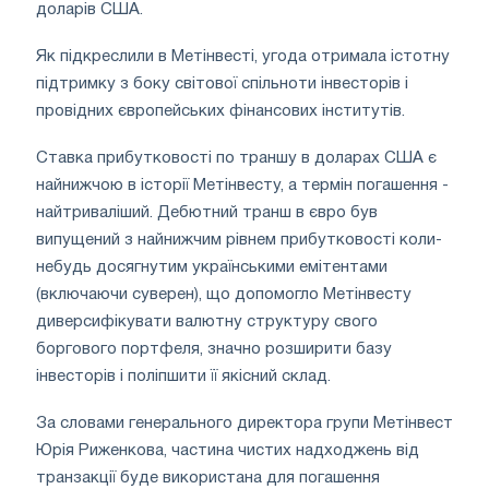
доларів США.
Як підкреслили в Метінвесті, угода отримала істотну
підтримку з боку світової спільноти інвесторів і
провідних європейських фінансових інститутів.
Ставка прибутковості по траншу в доларах США є
найнижчою в історії Метінвесту, а термін погашення -
найтриваліший. Дебютний транш в євро був
випущений з найнижчим рівнем прибутковості коли-
небудь досягнутим українськими емітентами
(включаючи суверен), що допомогло Метінвесту
диверсифікувати валютну структуру свого
боргового портфеля, значно розширити базу
інвесторів і поліпшити її якісний склад.
За словами генерального директора групи Метінвест
Юрія Риженкова, частина чистих надходжень від
транзакції буде використана для погашення