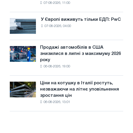
07-08-2026, 11:00
дріт
для
оновлення
У Європі виживуть тільки ЕДП: PwC
У
трамвайних
07-08-2026, 04:00
Європі
колій
виживуть
Москви
тільки
і
ЕДП:
Продажі автомобілів в США
Ярославля
Продажі
PwC
знизилися в липні з максимуму 2026
автомобілів
року
в
06-08-2026, 19:00
США
знизилися
в
Ціни на котушку в Італії ростуть,
Ціни
липні
незважаючи на літнє уповільнення
на
з
зростання цін
котушку
максимуму
06-08-2026, 13:01
в
2026
Італії
року
ростуть,
незважаючи
на