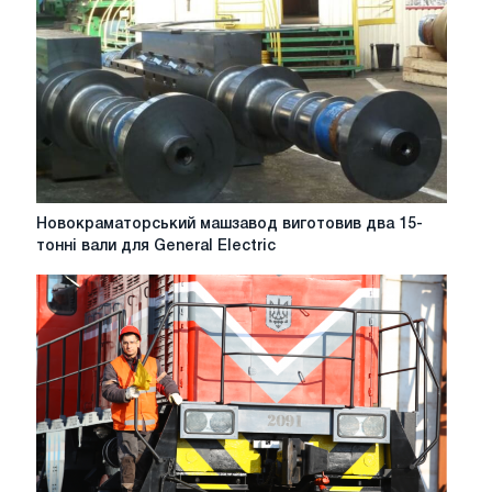
Новокраматорський
Новокраматорський машзавод виготовив два 15-
машзавод
тонні вали для General Electric
виготовив
два
15-
тонні
вали
для
General
Electric