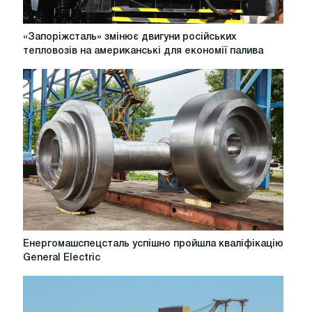
«Запоріжсталь»
«Запоріжсталь» змінює двигуни російських
змінює
тепловозів на американські для економії палива
двигуни
російських
тепловозів
на
американські
для
економії
палива
Енергомашспецсталь
Енергомашспецсталь успішно пройшла кваліфікацію
успішно
General Electric
пройшла
кваліфікацію
General
Electric