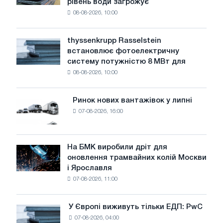
рівень води загрожує
промисловість
08-08-2026, 10:00
попереджає:
низький
рівень
thyssenkrupp Rasselstein
thyssenkrupp
води
встановлює фотоелектричну
Rasselstein
загрожує
систему потужністю 8 МВт для
встановлює
безпеці
08-08-2026, 10:00
фотоелектричну
поставок
систему
потужністю
Ринок нових вантажівок у липні
Ринок
8
07-08-2026, 16:00
нових
МВт
вантажівок
для
у
досягнення
липні
На БМК виробили дріт для
цілей
На
оновлення трамвайних колій Москви
декарбонізації
БМК
і Ярославля
виробили
07-08-2026, 11:00
дріт
для
оновлення
У Європі виживуть тільки ЕДП: PwC
У
трамвайних
07-08-2026, 04:00
Європі
колій