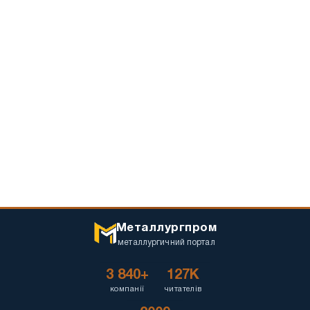
Металлургпром
металлургичний портал
3 840+
127K
компанії
читателів