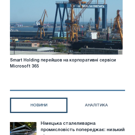
Smart
Smart Holding перейшов на корпоративні сервіси
Holding
Microsoft 365
перейшов
на
корпоративні
сервіси
Microsoft
365
НОВИНИ
АНАЛІТИКА
Німецька сталеливарна
Німецька
промисловість попереджає: низький
сталеливарна