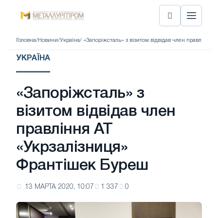
Головна
/
Новини
/
Україна
/ «Запоріжсталь» з візитом відвідав член правління
УКРАЇНА
«Запоріжсталь» з
візитом відвідав член
правління АТ
«Укрзалізниця»
Франтішек Буреш
13 МАРТА 2020, 10:07
1 337
0