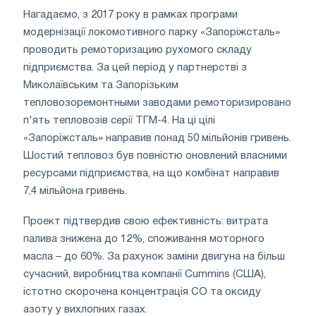
Нагадаємо, з 2017 року в рамках програми
модернізації локомотивного парку «Запоріжсталь»
проводить ремоторизацию рухомого складу
підприємства. За цей період у партнерстві з
Миколаївським та Запорізьким
тепловозоремонтными заводами ремоторизировано
п'ять тепловозів серії ТГМ-4. На ці цілі
«Запоріжсталь» направив понад 50 мільйонів гривень.
Шостий тепловоз був повністю оновлений власними
ресурсами підприємства, на що комбінат направив
7,4 мільйона гривень.
Проект підтвердив свою ефективність: витрата
палива знижена до 12%, споживання моторного
масла – до 60%. За рахунок заміни двигуна на більш
сучасний, виробництва компанії Cummins (США),
істотно скорочена концентрація СО та оксиду
азоту у вихлопних газах.