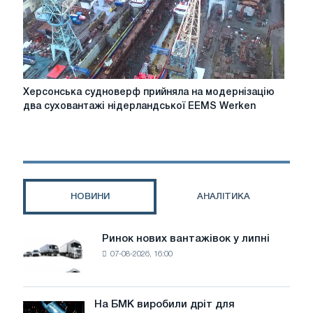
Херсонська
Херсонська судноверф прийняла на модернізацію
судноверф
два суховантажі нідерландської EEMS Werken
прийняла
на
модернізацію
два
суховантажі
нідерландської
НОВИНИ
АНАЛІТИКА
EEMS
Werken
Ринок нових вантажівок у липні
Ринок
07-08-2026, 16:00
нових
вантажівок
у
липні
На БМК виробили дріт для
На