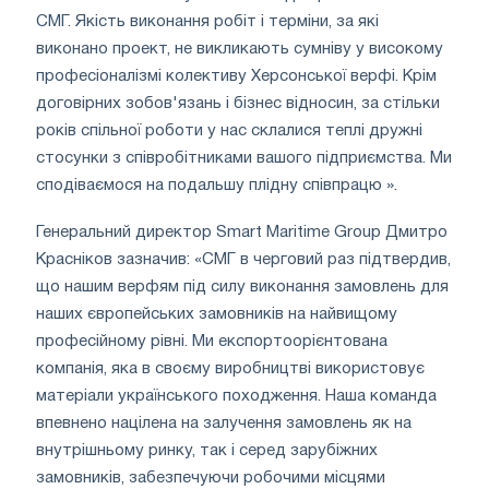
СМГ. Якість виконання робіт і терміни, за які
виконано проект, не викликають сумніву у високому
професіоналізмі колективу Херсонської верфі. Крім
договірних зобов'язань і бізнес відносин, за стільки
років спільної роботи у нас склалися теплі дружні
стосунки з співробітниками вашого підприємства. Ми
сподіваємося на подальшу плідну співпрацю ».
Генеральний директор Smart Maritime Group Дмитро
Красніков зазначив: «СМГ в черговий раз підтвердив,
що нашим верфям під силу виконання замовлень для
наших європейських замовників на найвищому
професійному рівні. Ми експортоорієнтована
компанія, яка в своєму виробництві використовує
матеріали українського походження. Наша команда
впевнено націлена на залучення замовлень як на
внутрішньому ринку, так і серед зарубіжних
замовників, забезпечуючи робочими місцями