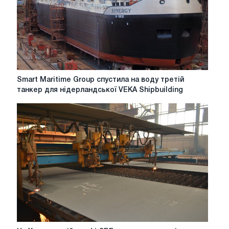
Smart
Smart Maritime Group спустила на воду третій
Maritime
танкер для нідерландської VEKA Shipbuilding
Group
спустила
на
воду
третій
танкер
для
нідерландської
VEKA
Shipbuilding
На