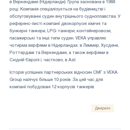
в Веркендаме (Нідерланди). Група заснована в 1988
році. Компанія спеціалізується на будівництві і
обслуговуванні суден внутрішнього судноплавства. У
референс-листі компанії двокорпусні хімічні та
бункерні танкери, LPG-танкери; контейнеровози,
пасажирські та інші типи суден. VEKA управляє
чотирма верфями в Нідерландах: в Леммер, Хусдене,
Роттердамі та Веркендаме, а також верфями в
Східній Європі і, частково, в Азії.
Історія успішних партнерських відносин СМГ з VEKA
Group налічує більше 10 років. За цей час для
компанії побудовані 12 корпусів танкерів.
Джерело