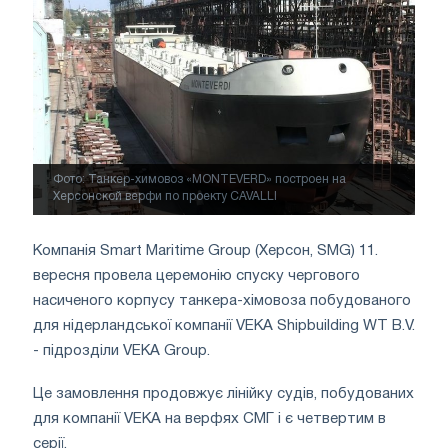
Фото: Танкер-химовоз «MONTEVERD» построен на
Херсонской верфи по проекту CAVALLI
Компанія Smart Maritime Group (Херсон, SMG) 11.
вересня провела церемонію спуску чергового
насиченого корпусу танкера-хімовоза побудованого
для нідерландської компанії VEKA Shipbuilding WT B.V.
- підрозділи VEKA Group.
Це замовлення продовжує лінійку судів, побудованих
для компанії VEKA на верфях СМГ і є четвертим в
серії.