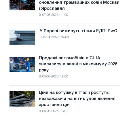
оновлення трамвайних колій Москви
БМК
і Ярославля
виробили
07-08-2026, 11:00
дріт
для
оновлення
У Європі виживуть тільки ЕДП: PwC
У
трамвайних
07-08-2026, 04:00
Європі
колій
виживуть
Москви
тільки
і
ЕДП:
Продажі автомобілів в США
Ярославля
Продажі
PwC
знизилися в липні з максимуму 2026
автомобілів
року
в
06-08-2026, 19:00
США
знизилися
в
Ціни на котушку в Італії ростуть,
Ціни
липні
незважаючи на літнє уповільнення
на
з
зростання цін
котушку
максимуму
06-08-2026, 13:01
в
2026
Італії
року
ростуть,