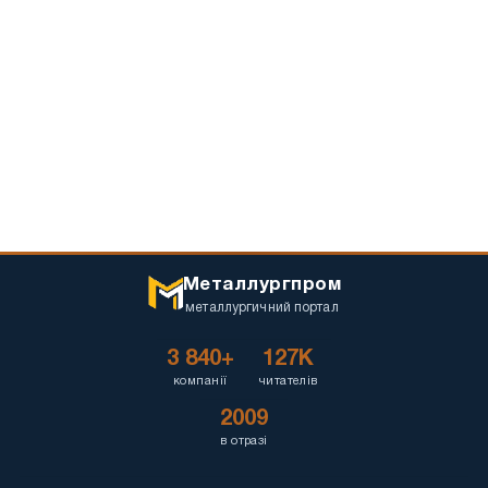
Металлургпром
металлургичний портал
3 840+
127K
компанії
читателів
2009
в отразі