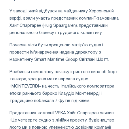
У заході, який відбувся на майданчику Херсонській
верфі, взяли участь представник компанії-замовника
Хайг Спаргарен (Huig Spaargaren), представники
регіонального бізнесу і трудового колективу.
Почесна місія бути хрещеною матір'ю судна і
провести ім'янаречення надана директору з
маркетингу Smart Maritime Group Світлані Шотт.
Розбивши символічну пляшку ігристого вина об борт
танкера, хрещена мати нарекла судно
«MONTEVERDI» на честь італійського композитора
епохи раннього бароко Клаудіо Монтеверді і
традиційно побажала 7 футів під кілем.
Представник компанії VEKA Хайг Спаргарен заявив:
«Це четверте судно з лінійки проекту, будівництво
якого ми з повною упевненістю довірили компанії