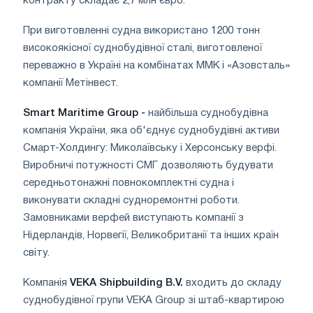
контракту складає 2,7 млн ​​євро.
При виготовленні судна використано 1200 тонн
високоякісної суднобудівної сталі, виготовленої
переважно в Україні на комбінатах ММК і «Азовсталь»
компанії Метінвест.
Smart Maritime Group -
найбільша суднобудівна
компанія України, яка об'єднує суднобудівні активи
Смарт-Холдингу: Миколаївську і Херсонську верфі.
Виробничі потужності СМГ дозволяють будувати
середньотонажні повнокомплектні судна і
виконувати складні судноремонтні роботи.
Замовниками верфей виступають компанії з
Нідерландів, Норвегії, Великобританії та інших країн
світу.
Компанія
VEKA Shipbuilding B.V.
входить до складу
суднобудівної групи VEKA Group зі штаб-квартирою