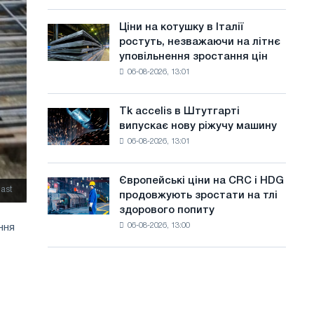
присвячену
а
року
подвигу
Ціни на котушку в Італії
Ціни
й
радянської
ростуть, незважаючи на літнє
на
авіації
т
уповільнення зростання цін
котушку
в
06-08-2026, 13:01
в
у
роки
Італії
Великої
ростуть,
Вітчизняної
Tk accelis в Штутгарті
Tk
незважаючи
війни
випускає нову ріжучу машину
accelis
на
06-08-2026, 13:01
в
літнє
Штутгарті
уповільнення
випускає
зростання
Європейські ціни на CRC і HDG
Європейські
нову
last
цін
продовжують зростати на тлі
ціни
ріжучу
здорового попиту
на
машину
06-08-2026, 13:00
ння
CRC
і
HDG
продовжують
зростати
на