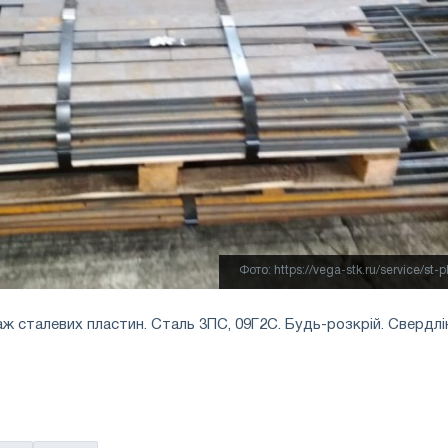
Фото: https://vega-stk.ru/service/st-p
ж сталевих пластин. Сталь 3ПС, 09Г2С. Будь-розкрій. Свердлі