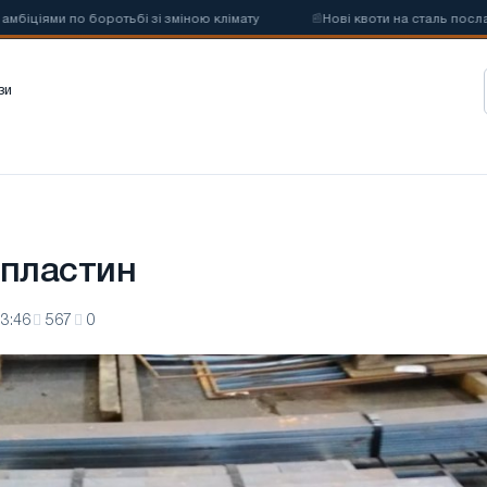
ями по боротьбі зі зміною клімату
📰
Нові квоти на сталь послабля
зи
 пластин
3:46
567
0