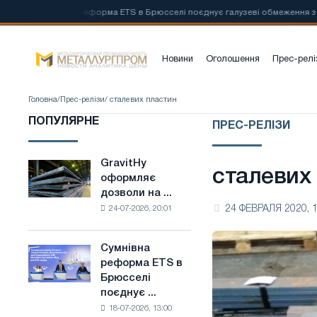
📰
Сумнівна реформа ETS в Брюсселі поєднує галузеві обмеження з амбіці
Новини
Оголошення
Прес-релі
Головна
/
Прес-релізи
/ сталевих пластин
ПОПУЛЯРНЕ
ПРЕС-РЕЛІЗИ
GravitHy
GravitHy
сталевих
оформляє
оформляє
дозволи на ...
дозволи
24 ФЕВРАЛЯ 2020, 1
24-07-2026, 20:01
на
будівництво
заводу
Сумнівна
Сумнівна
з
реформа ETS в
реформа
виробництва
Брюсселі
ETS
низьковуглецевої
поєднує ...
в
сталі
18-07-2026, 13:00
Брюсселі
на