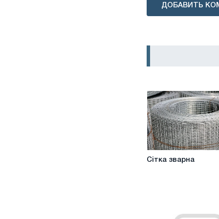
ДОБАВИТЬ КО
Сітка
Сітка зварна
зварна