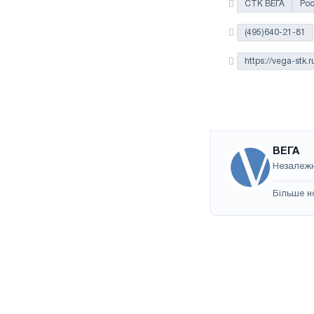
СТК ВЕГА
Ро
(495)640-21-81
https://vega-stk.r
ВЕГА
Незалежн
Більше н