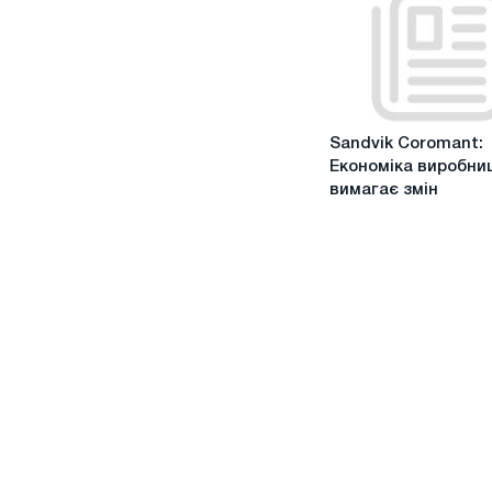
Sandvik
Sandvik Coromant:
Coromant:
Економіка виробни
Економіка
вимагає змін
виробництва
вимагає
змін