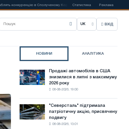
ть конкуренцію в Сполученому Королівстві
Статистика
📰
Заборона хуситів на с
Реклама
ВХІД
О
б
р
НОВИНИ
АНАЛІТИКА
а
т
Продажі автомобілів в США
Продажі
и
знизилися в липні з максимуму
автомобілів
2026 року
в
м
06-08-2026, 19:00
США
о
знизилися
в
в
"Северсталь" підтримала
"Северсталь"
липні
патріотичну акцію, присвячену
підтримала
у
з
подвигу
патріотичну
максимуму
с
06-08-2026, 13:01
акцію,
2026