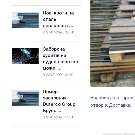
поєднує
основі
галузеві
водню
Нові квоти на
Нові
обмеження
у
сталь
квоти
з
Франції
послаблять ...
на
амбіціями
27-07-2026, 09:01
сталь
по
послаблять
боротьбі
конкуренцію
зі
Заборона
Заборона
в
зміною
хуситів на
хуситів
Сполученому
клімату
судноплавство
на
Королівстві
може ...
судноплавство
23-07-2026, 04:16
може
порушити
імпорт
Помер
Помер
Саудівської
Виробництво і прода
засновник
засновник
сталі
Duferco Group
отворів. Доставка.
Duferco
Бруно ...
Group
21-07-2026, 11:01
Бруно
Больфо