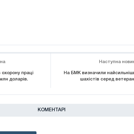
ина
Наступна нови
в охорону праці
На БМК визначили найсильніш
лн ​​доларів.
шахістів серед ветеран
КОМЕНТАРІ