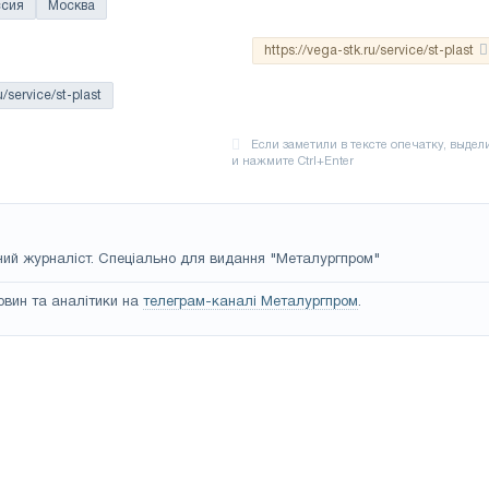
ссия
Москва
https://vega-stk.ru/service/st-plast
u/service/st-plast
ий журналіст. Спеціально для видання "Металургпром"
овин та аналітики на
телеграм-каналі Металургпром
.