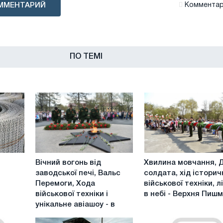
ММЕНТАРИЙ
Комментари
ПО ТЕМІ
Вічний
Хвилина
Вічний вогонь від
Хвилина мовчання, 
вогонь
мовчання,
заводської печі, Вальс
солдата, хід історич
від
Доля
Перемоги, Хода
військової техніки, л
заводської
солдата,
військової техніки і
в небі - Верхня Пиш
печі,
хід
унікальне авіашоу - в
Вальс
історичної
Перемоги,
військової