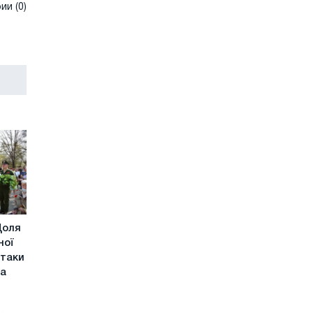
и (0)
Доля
ної
ітаки
ма