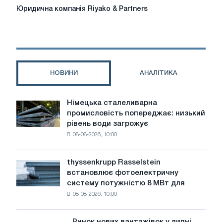
Юридична
Юридична компанія Riyako & Partners
компанія
Riyako
&
Partners
НОВИНИ
АНАЛІТИКА
Німецька сталеливарна
Німецька
промисловість попереджає: низький
сталеливарна
рівень води загрожує
промисловість
08-08-2026, 10:00
попереджає:
низький
рівень
thyssenkrupp Rasselstein
thyssenkrupp
води
встановлює фотоелектричну
Rasselstein
загрожує
систему потужністю 8 МВт для
встановлює
безпеці
08-08-2026, 10:00
фотоелектричну
поставок
систему
потужністю
Ринок нових вантажівок у липні