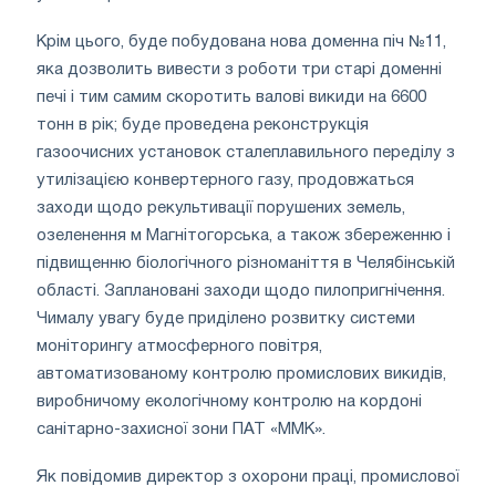
Крім цього, буде побудована нова доменна піч №11,
яка дозволить вивести з роботи три старі доменні
печі і тим самим скоротить валові викиди на 6600
тонн в рік; буде проведена реконструкція
газоочисних установок сталеплавильного переділу з
утилізацією конвертерного газу, продовжаться
заходи щодо рекультивації порушених земель,
озеленення м Магнітогорська, а також збереженню і
підвищенню біологічного різноманіття в Челябінській
області. Заплановані заходи щодо пилопригнічення.
Чималу увагу буде приділено розвитку системи
моніторингу атмосферного повітря,
автоматизованому контролю промислових викидів,
виробничому екологічному контролю на кордоні
санітарно-захисної зони ПАТ «ММК».
Як повідомив директор з охорони праці, промислової