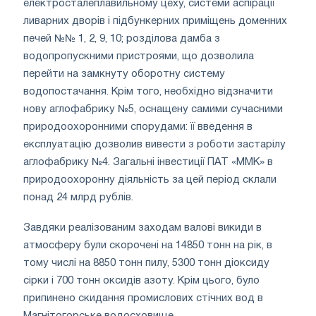
електросталеплавильному цеху, системи аспірації
ливарних дворів і підбункерних приміщень доменних
печей №№ 1, 2, 9, 10; розділова дамба з
водопропускними пристроями, що дозволила
перейти на замкнуту оборотну систему
водопостачання. Крім того, необхідно відзначити
нову аглофабрику №5, оснащену самими сучасними
природоохоронними спорудами: її введення в
експлуатацію дозволив вивести з роботи застарілу
аглофабрику №4. Загальні інвестиції ПАТ «ММК» в
природоохоронну діяльність за цей період склали
понад 24 млрд рублів.
Завдяки реалізованим заходам валові викиди в
атмосферу були скорочені на 14850 тонн на рік, в
тому числі на 8850 тонн пилу, 5300 тонн діоксиду
сірки і 700 тонн оксидів азоту. Крім цього, було
припинено скидання промислових стічних вод в