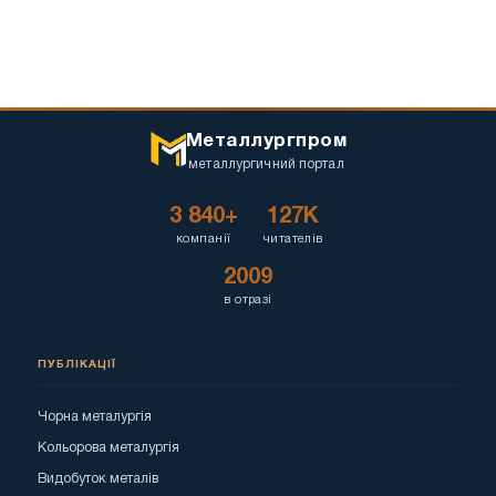
Металлургпром
металлургичний портал
3 840+
127K
компанії
читателів
2009
в отразі
ПУБЛІКАЦІЇ
Чорна металургія
Кольорова металургія
Видобуток металів