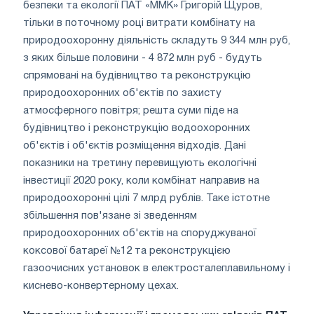
безпеки та екології ПАТ «ММК» Григорій Щуров,
тільки в поточному році витрати комбінату на
природоохоронну діяльність складуть 9 344 млн руб,
з яких більше половини - 4 872 млн руб - будуть
спрямовані на будівництво та реконструкцію
природоохоронних об'єктів по захисту
атмосферного повітря; решта суми піде на
будівництво і реконструкцію водоохоронних
об'єктів і об'єктів розміщення відходів. Дані
показники на третину перевищують екологічні
інвестиції 2020 року, коли комбінат направив на
природоохоронні цілі 7 млрд рублів. Таке істотне
збільшення пов'язане зі зведенням
природоохоронних об'єктів на споруджуваної
коксової батареї №12 та реконструкцією
газоочисних установок в електросталеплавильному і
киснево-конвертерному цехах.