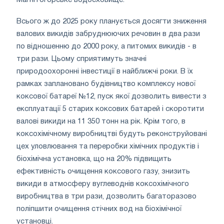
Магнітогорське водосховище.
Всього ж до 2025 року планується досягти зниження
валових викидів забруднюючих речовин в два рази
по відношенню до 2000 року, а питомих викидів - в
три рази. Цьому сприятимуть значні
природоохоронні інвестиції в найближчі роки. В їх
рамках заплановано будівництво комплексу нової
коксової батареї №12, пуск якої дозволить вивести з
експлуатації 5 старих коксових батарей і скоротити
валові викиди на 11 350 тонн на рік. Крім того, в
коксохімічному виробництві будуть реконструйовані
цех уловлювання та переробки хімічних продуктів і
біохімічна установка, що на 20% підвищить
ефективність очищення коксового газу, знизить
викиди в атмосферу вуглеводнів коксохімічного
виробництва в три рази, дозволить багаторазово
поліпшити очищення стічних вод на біохімічної
установці.