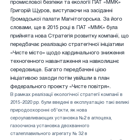
промислової безпеки та екології ПАТ «ММК»
Григорій Щуров, виступаючи на засіданні
Громадської палати Магнітогорська. За його
словами, ще в 2015 році в ПАТ «ММК» була
прийнята нова Стратегія розвитку компанії, що
передбачає реалізацію стратегічної ініціативи
«Чисте місто» щодо кардинального зниження
техногенного навантаження на навколишнє
середовище. Багато передбачені цією
ініціативою заходи потім увійшли в план
федерального проекту «Чисте повітря».
В рамках реалізації екологічної стратегії компанії в
2015-2020 рр. були введені в експлуатацію такі великі
природоохоронні об'єкти, як нова
сероулавливающих установка №2 в аглоцеха,
газоочисна установка двохванного
сталеплавильного агрегату № 32 в