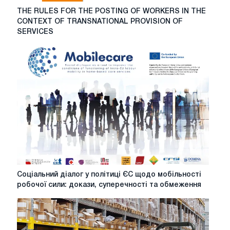
THE
THE RULES FOR THE POSTING OF WORKERS IN THE
RULES
CONTEXT OF TRANSNATIONAL PROVISION OF
FOR
SERVICES
THE
POSTING
OF
WORKERS
IN
THE
CONTEXT
OF
TRANSNATIONAL
PROVISION
OF
SERVICES
Соціальний
Соціальний діалог у політиці ЄС щодо мобільності
діалог
робочої сили: докази, суперечності та обмеження
у
політиці
ЄС
щодо