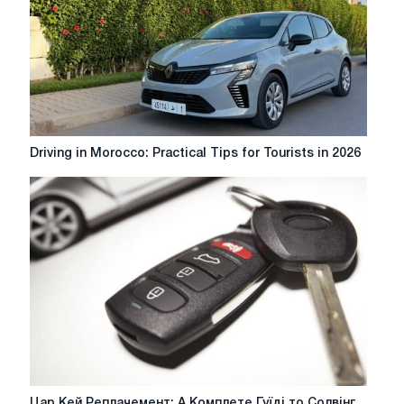
Driving
Driving in Morocco: Practical Tips for Tourists in 2026
in
Morocco:
Practical
Tips
for
Tourists
in
2026
Цар
Цар Кей Реплачемент: А Комплете Гуїді то Солвінг