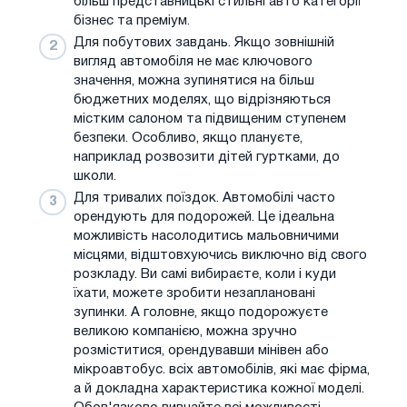
більш представницькі стильні авто категорії
бізнес та преміум.
Для побутових завдань. Якщо зовнішній
вигляд автомобіля не має ключового
значення, можна зупинятися на більш
бюджетних моделях, що відрізняються
містким салоном та підвищеним ступенем
безпеки. Особливо, якщо плануєте,
наприклад розвозити дітей гуртками, до
школи.
Для тривалих поїздок. Автомобілі часто
орендують для подорожей. Це ідеальна
можливість насолодитись мальовничими
місцями, відштовхуючись виключно від свого
розкладу. Ви самі вибираєте, коли і куди
їхати, можете зробити незаплановані
зупинки. А головне, якщо подорожуєте
великою компанією, можна зручно
розміститися, орендувавши мінівен або
мікроавтобус. всіх автомобілів, які має фірма,
а й докладна характеристика кожної моделі.