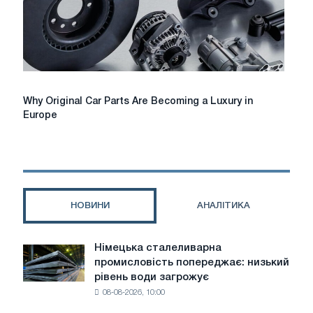
with
Your
Car’s
Aftermarket
Radio
Why
Why Original Car Parts Are Becoming a Luxury in
Original
Europe
Car
Parts
Are
Becoming
a
Luxury
НОВИНИ
АНАЛІТИКА
in
Europe
Німецька сталеливарна
Німецька
промисловість попереджає: низький
сталеливарна
рівень води загрожує
промисловість
08-08-2026, 10:00
попереджає:
низький