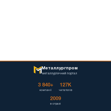
Металлургпром
металлургичний портал
3 840+
127K
компанії
читателів
2009
в отразі