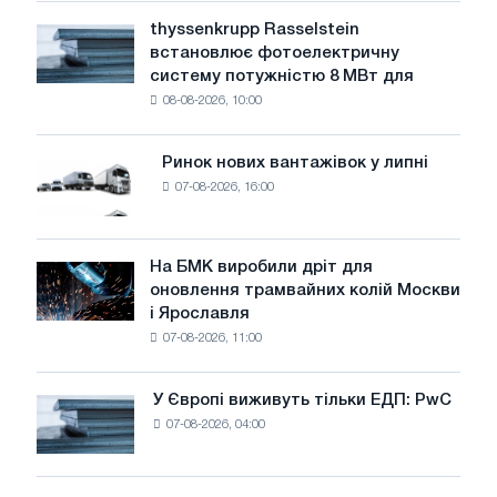
рівень
thyssenkrupp Rasselstein
thyssenkrupp
води
встановлює фотоелектричну
Rasselstein
загрожує
систему потужністю 8 МВт для
встановлює
безпеці
08-08-2026, 10:00
фотоелектричну
поставок
систему
потужністю
Ринок нових вантажівок у липні
Ринок
8
07-08-2026, 16:00
нових
МВт
вантажівок
для
у
досягнення
липні
На БМК виробили дріт для
цілей
На
оновлення трамвайних колій Москви
декарбонізації
БМК
і Ярославля
виробили
07-08-2026, 11:00
дріт
для
оновлення
У Європі виживуть тільки ЕДП: PwC
У
трамвайних
07-08-2026, 04:00
Європі
колій
виживуть
Москви
тільки
і