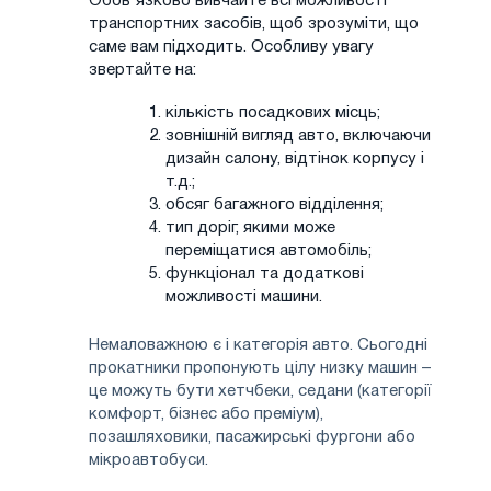
Обов'язково вивчайте всі можливості
транспортних засобів, щоб зрозуміти, що
саме вам підходить. Особливу увагу
звертайте на:
кількість посадкових місць;
зовнішній вигляд авто, включаючи
дизайн салону, відтінок корпусу і
т.д.;
обсяг багажного відділення;
тип доріг, якими може
переміщатися автомобіль;
функціонал та додаткові
можливості машини.
Немаловажною є і категорія авто. Сьогодні
прокатники пропонують цілу низку машин –
це можуть бути хетчбеки, седани (категорії
комфорт, бізнес або преміум),
позашляховики, пасажирські фургони або
мікроавтобуси.