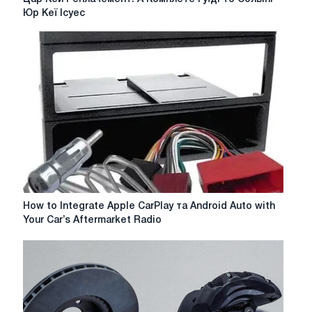
Кей
Юр Кеї Ісуес
Реплачемент:
А
Комплете
Гуїді
то
Солвінг
Юр
Кеї
Ісуес
How
How to Integrate Apple CarPlay та Android Auto with
to
Your Car’s Aftermarket Radio
Integrate
Apple
CarPlay
та
Android
Auto