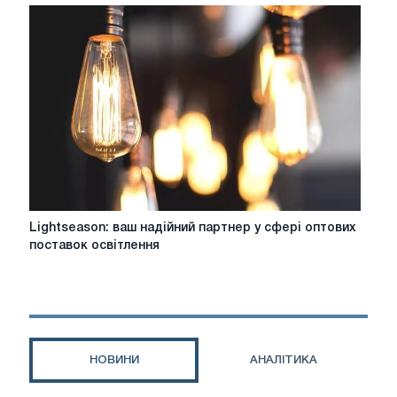
-
вирішить
проблеми
з
електрикою
Lightseason:
Lightseason: ваш надійний партнер у сфері оптових
ваш
поставок освітлення
надійний
партнер
у
сфері
оптових
поставок
НОВИНИ
АНАЛІТИКА
освітлення