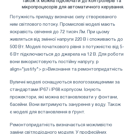
Також їх можна підключати до контролерів та
мікропроцесорів для автоматичного керування.
Потужність приладу визначає силу створюваного
ним світлового потоку. Промислові моделі мають
яскравість свічення до 72 тисяч Лм. При цьому
живляться від змінної напруги 220 В і споживають до
500 Вт. Моделі початкового рівня з потужністю від 5-
6 Вт підключаються до джерела на 12 В. Для роботи
вони використовують постійну напругу. p
align="justify"> p>Виконання та ремонтопридатність
Вуличні моделі оснащуються вологозахищеними за
стандартами IP67 і IP68 корпусом. Існують
прожектори, які можна встановлювати у фонтани,
басейни. Вони витримують занурення у воду. Також
є моделі для встановлення в ґрунт.
Ремонтопридатність визначається можливістю
заміни світлодіодного модуля. У професійних