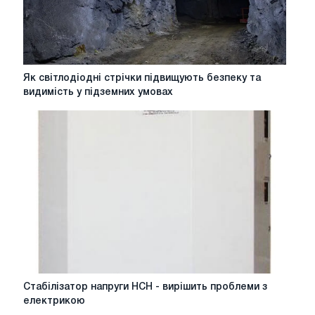
Як
Як світлодіодні стрічки підвищують безпеку та
світлодіодні
видимість у підземних умовах
стрічки
підвищують
безпеку
та
видимість
у
підземних
умовах
Стабілізатор
Стабілізатор напруги НСН - вирішить проблеми з
напруги
електрикою
НСН