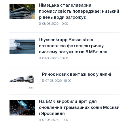
Німецька сталеливарна
Німецька
промисловість попереджає: низький
сталеливарна
рівень води загрожує
промисловість
08-08-2026, 10:00
попереджає:
низький
рівень
thyssenkrupp Rasselstein
thyssenkrupp
води
встановлює фотоелектричну
Rasselstein
загрожує
систему потужністю 8 МВт для
встановлює
безпеці
08-08-2026, 10:00
фотоелектричну
поставок
систему
потужністю
Ринок нових вантажівок у липні
Ринок
8
07-08-2026, 16:00
нових
МВт
вантажівок
для
у
досягнення
липні
На БМК виробили дріт для
цілей
На
оновлення трамвайних колій Москви
декарбонізації
БМК
і Ярославля
виробили
07-08-2026, 11:00
дріт
для