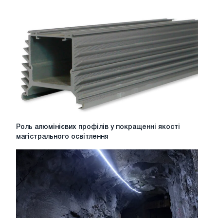
Роль
Роль алюмінієвих профілів у покращенні якості
алюмінієвих
магістрального освітлення
профілів
у
покращенні
якості
магістрального
освітлення