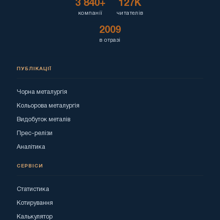
3 840+
127K
компанії
читателів
2009
в отразі
ПУБЛІКАЦІЇ
Чорна металургія
Кольорова металургія
Видобуток металів
Прес-релізи
Аналітика
СЕРВІСИ
Статистика
Котирування
Калькулятор