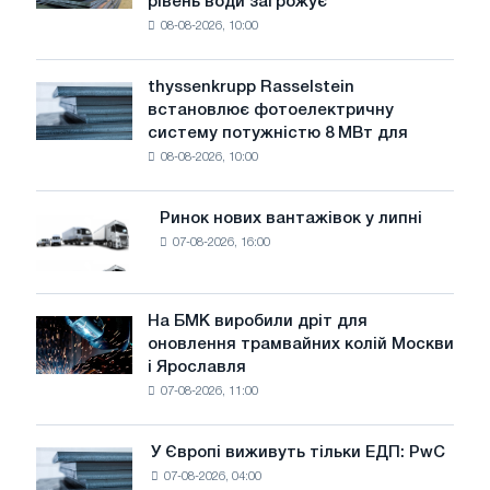
рівень води загрожує
промисловість
08-08-2026, 10:00
попереджає:
низький
рівень
thyssenkrupp Rasselstein
thyssenkrupp
води
встановлює фотоелектричну
Rasselstein
загрожує
систему потужністю 8 МВт для
встановлює
безпеці
08-08-2026, 10:00
фотоелектричну
поставок
систему
потужністю
Ринок нових вантажівок у липні
Ринок
8
07-08-2026, 16:00
нових
МВт
вантажівок
для
у
досягнення
липні
На БМК виробили дріт для
цілей
На
оновлення трамвайних колій Москви
декарбонізації
БМК
і Ярославля
виробили
07-08-2026, 11:00
дріт
для
оновлення
У Європі виживуть тільки ЕДП: PwC
У
трамвайних
07-08-2026, 04:00
Європі
колій