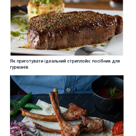
Як
Як приготувати ідеальний стриплойн: посібник для
приготувати
гурманів
ідеальний
стриплойн:
посібник
для
гурманів