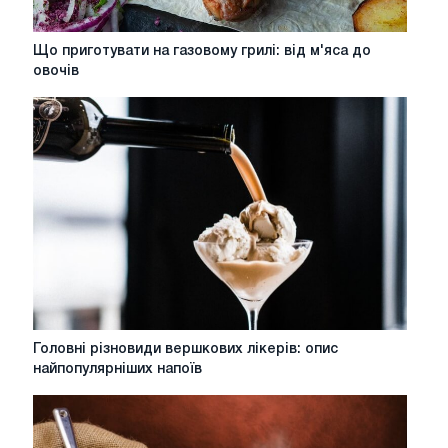
Що
Що приготувати на газовому грилі: від м'яса до
приготувати
овочів
на
газовому
грилі:
від
м'яса
до
овочів
Головні
Головні різновиди вершкових лікерів: опис
різновиди
найпопулярніших напоїв
вершкових
лікерів:
опис
найпопулярніших