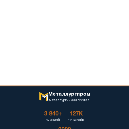
Металлургпром
металлургичний портал
3 840+
127K
компанії
читателів