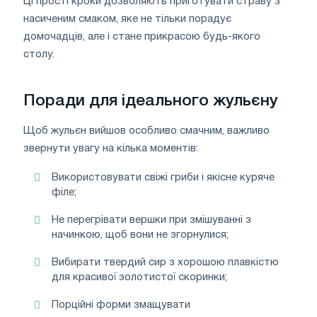
Ці прості кроки дозволяють приготувати страву з
насиченим смаком, яке не тільки порадує
домочадців, але і стане прикрасою будь-якого
столу.
Поради для ідеального жульєну
Щоб жульєн вийшов особливо смачним, важливо
звернути увагу на кілька моментів:
Використовувати свіжі гриби і якісне куряче
філе;
Не перегрівати вершки при змішуванні з
начинкою, щоб вони не згорнулися;
Вибирати твердий сир з хорошою плавкістю
для красивої золотистої скоринки;
Порційні форми змащувати