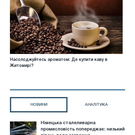
напоїв
Насолоджуйтесь
Насолоджуйтесь ароматом: Де купити каву в
ароматом:
Житомирі?
Де
купити
каву
в
Житомирі?
НОВИНИ
АНАЛІТИКА
Німецька сталеливарна
Німецька
промисловість попереджає: низький
сталеливарна