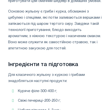
приготувати цей смачний шедевр в домашніх умовах.
Основою жульєну є гриби і курка, обсмажені з
цибулею і спеціями, які потім заливаються вершками і
запікаються під шаром тертого сиру. Завдяки такій
технології приготування, блюдо виходить
ароматним, з ніжною текстурою і насиченим смаком.
Воно може служити як самостійною стравою, так і
апетитною закускою для гостей.
Інгредієнти та підготовка
Для класичного жульєну з куркою і грибами
знадобляться наступні продукти:
Куряче філе-300-400 г;
Свіжі печериці-200-250 г;