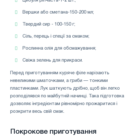
Цибуля ріпчаста-1-2 шт.;
Вершки або сметана-150-200 мл;
Твердий сир - 100-150 г;
Сіль, перець і спеції за смаком;
Рослинна олія для обсмажування;
Свіжа зелень для прикраси.
Перед приготуванням куряче філе нарізають
невеликими шматочками, а гриби — тонкими
пластинками. Лук шаткують дрібно, щоб він легко
розподілявся по майбутній начинці. Така підготовка
дозволяє інгредієнтам рівномірно прожаритися і
розкрити весь свій смак.
Покрокове приготування