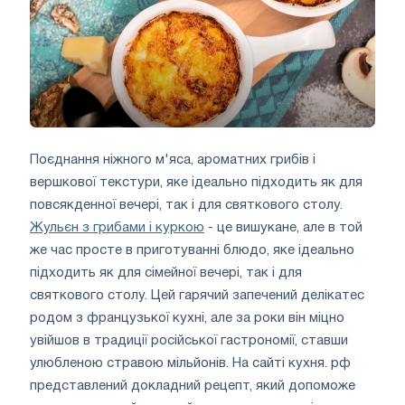
Поєднання ніжного м'яса, ароматних грибів і
вершкової текстури, яке ідеально підходить як для
повсякденної вечері, так і для святкового столу.
Жульєн з грибами і куркою
- це вишукане, але в той
же час просте в приготуванні блюдо, яке ідеально
підходить як для сімейної вечері, так і для
святкового столу. Цей гарячий запечений делікатес
родом з французької кухні, але за роки він міцно
увійшов в традиції російської гастрономії, ставши
улюбленою стравою мільйонів. На сайті кухня. рф
представлений докладний рецепт, який допоможе