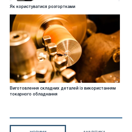
Як
Як користуватися розгортками
користуватися
розгортками
Виготовлення
Виготовлення складних деталей із використанням
складних
токарного обладнання
деталей
із
використанням
токарного
обладнання