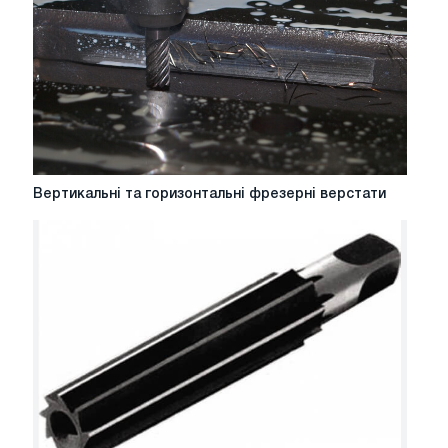
виробництва
України
Вертикальні
Вертикальні та горизонтальні фрезерні верстати
та
горизонтальні
фрезерні
верстати