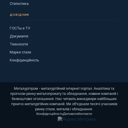
Статистика
ДОВІДНИК
ГОСТы и ТУ
Документи
Технологія
Марки стали
Конфіденційність
Металургпром - металургійний інтернет портал. Аналітика та
прогнози ринку металопрокату та обладнання, новини компаній і
безкоштовні оголошення. Нас читають менеджери найбільших
гірничо-металургійних компаній. Ми об'єднали тисячі учасників
ринку стали, металів і обладнання.
Конфіденційність
Допомога
Контакти