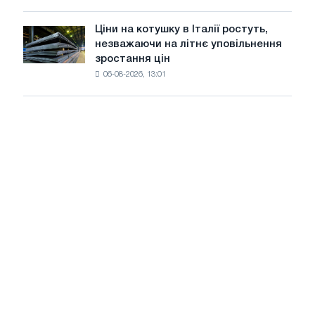
знизилися
в
Ціни на котушку в Італії ростуть,
Ціни
липні
незважаючи на літнє уповільнення
на
з
зростання цін
котушку
максимуму
06-08-2026, 13:01
в
2026
Італії
року
ростуть,
незважаючи
на
літнє
уповільнення
зростання
цін