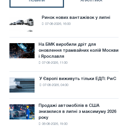
НОВИНИ
АНАЛІТИКА
Ринок нових вантажівок у липні
Ринок
07-08-2026, 16:00
нових
вантажівок
у
липні
На БМК виробили дріт для
На
оновлення трамвайних колій Москви
БМК
і Ярославля
виробили
07-08-2026, 11:00
дріт
для
оновлення
У Європі виживуть тільки ЕДП: PwC
У
трамвайних
07-08-2026, 04:00
Європі
колій
виживуть
Москви
тільки
і
ЕДП:
Продажі автомобілів в США
Ярославля
Продажі
PwC
знизилися в липні з максимуму 2026
автомобілів
року
в
06-08-2026, 19:00
США