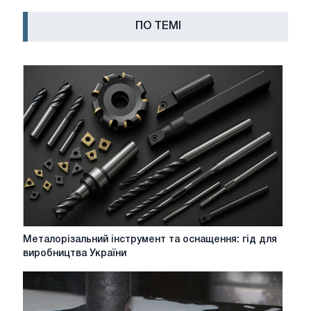
ПО ТЕМІ
Металорізальний
Металорізальний інструмент та оснащення: гід для
інструмент
виробництва України
та
оснащення:
гід
для