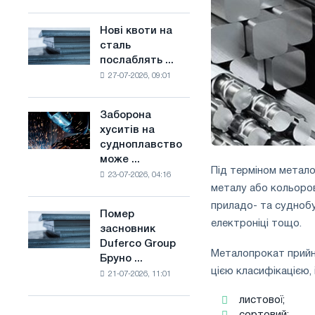
поєднує
основі
галузеві
водню
Нові квоти на
Нові
обмеження
у
сталь
квоти
з
Франції
послаблять ...
на
амбіціями
27-07-2026, 09:01
сталь
по
послаблять
боротьбі
конкуренцію
зі
Заборона
Заборона
в
зміною
хуситів на
хуситів
Сполученому
клімату
судноплавство
на
Королівстві
може ...
судноплавство
Під терміном метало
23-07-2026, 04:16
може
металу або кольоров
порушити
приладо- та суднобуд
імпорт
Помер
Помер
Саудівської
електроніці тощо.
засновник
засновник
сталі
Duferco Group
Duferco
Металопрокат прийня
Бруно ...
Group
цією класифікацією,
21-07-2026, 11:01
Бруно
Больфо
листової;
сортовий;