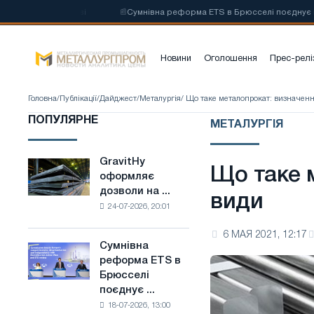
талі на основі
📰
Сумнівна реформа ETS в Брюсселі поєднує галузеві
Новини
Оголошення
Прес-релі
Головна
/
Публікації
/
Дайджест
/
Металургія
/ Що таке металопрокат: визначенн
ПОПУЛЯРНЕ
МЕТАЛУРГІЯ
GravitHy
GravitHy
Що таке 
оформляє
оформляє
дозволи на ...
дозволи
види
24-07-2026, 20:01
на
будівництво
6 МАЯ 2021, 12:17
заводу
Сумнівна
Сумнівна
з
реформа ETS в
реформа
виробництва
Брюсселі
ETS
низьковуглецевої
поєднує ...
в
сталі
18-07-2026, 13:00
Брюсселі
на