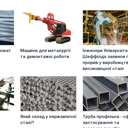
Машини
Інженери
рокат
Машини для металургії
Інженери Університе
для
Університету
та демонтажні роботи
Шеффілда заявили 
металургії
Шеффілда
прорив у виробництв
та
заявили
високоміцної сталі
демонтажні
про
роботи
прорив
у
виробництві
високоміцної
сталі
Який
Труба
Який склад у нержавіючої
Труба профільна - с
склад
профільна
сталі?
застосування та
у
-