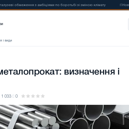
 обмеження з амбіціями по боротьбі зі зміною клімату
📰
Нові квот
зи
я і види
металопрокат: визначення і
1 033
0