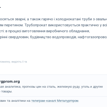
т
дносяться зварні, а також гарячо і холоднокатані труби з оваль
им перетином. Трубопрокат використовується практично у вс
і: в процесі виготовлення виробничого обладнання,
рінні свердловин, будівництво водопроводів, нафтогазопровод
rgprom.org
ая аналитика, прогнозы цен на сталь, железную руду, уголь и другие
 товары.
овин та аналітики на
телеграм-каналі Металургпром
.