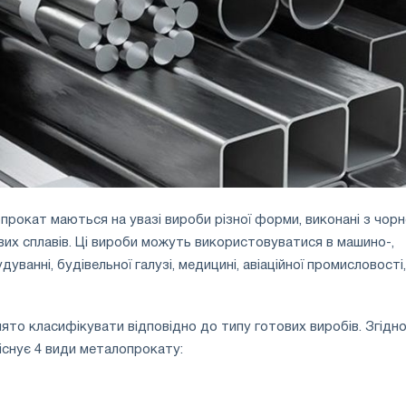
прокат маються на увазі вироби різної форми, виконані з чор
их сплавів. Ці вироби можуть використовуватися в машино-,
уванні, будівельної галузі, медицині, авіаційної промисловості,
то класифікувати відповідно до типу готових виробів. Згідно
 існує 4 види металопрокату: