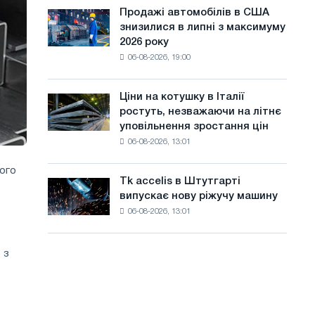
ЕДП:
а
Ярославля
Продажі автомобілів в США
Продажі
PwC
знизилися в липні з максимуму
автомобілів
й
2026 року
в
т
06-08-2026, 19:00
США
знизилися
у
в
Ціни на котушку в Італії
Ціни
липні
ростуть, незважаючи на літнє
на
з
уповільнення зростання цін
котушку
максимуму
06-08-2026, 13:01
в
2026
Італії
року
ного
ростуть,
Tk accelis в Штутгарті
Tk
незважаючи
випускає нову ріжучу машину
accelis
на
06-08-2026, 13:01
в
літнє
Штутгарті
уповільнення
випускає
зростання
 з
нову
цін
ріжучу
машину