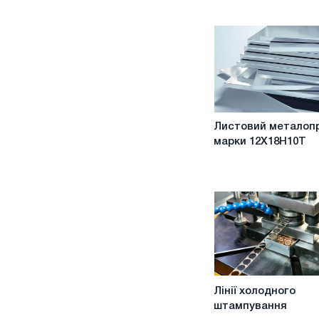
Листовий
Листовий металоп
металопрокат
марки 12Х18Н10Т
марки
12Х18Н10Т
Лінії
Лінії холодного
холодного
штампування
штампування