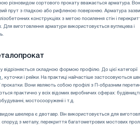
ною різновидом сортового прокату вважається арматура. Во
вий прут з гладкою або рифленою поверхнею. Арматура зазв
лізобетонних конструкціях з метою посилення стін і перекритт
. Для виготовлення арматури використовується вуглецева і
ь.
еталопрокат
у відрізняється складною формою профілю. До цієї категорії
и
, куточки і рейки. На практиці найчастіше застосовуються ш
ї прокатки. Вони являють собою профілі з П-образним перети
ься практично у всіх відомих виробничих сферах: будівницт
будуванні, мостосооруженіі і т.д.
видом швелера є двотавр. Він використовується для виготов
х споруд з металу, перекриття багатометрових мостових прол