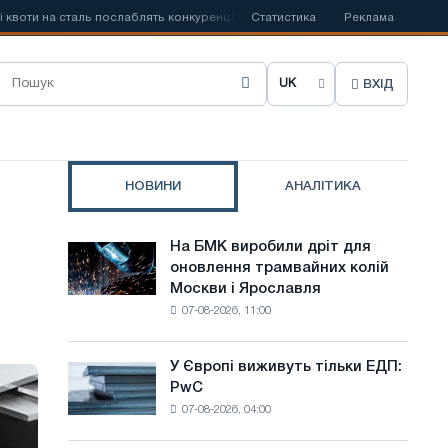
и на сталь послаблять конкуренцію в Сполученому Королівстві
Статистика
Реклама
📰
За
ВХІД
О
б
р
НОВИНИ
АНАЛІТИКА
а
т
На БМК виробили дріт для
На
и
оновлення трамвайних колій
БМК
Москви і Ярославля
виробили
м
07-08-2026, 11:00
дріт
о
для
оновлення
в
У Європі виживуть тільки ЕДП:
У
трамвайних
PwC
Європі
у
колій
07-08-2026, 04:00
виживуть
Москви
с
тільки
і