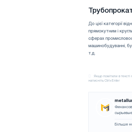
Трубопрока
До цієї категорії ві
прямокутним і кругл
сферах промисловост
машинобудуванні, бу
т.д.
metallu
Финансов
сырьевые
Більше н