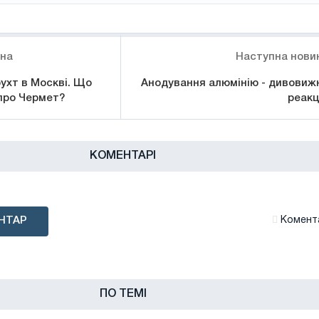
ина
Наступна нови
ухт в Москві. Що
Анодування алюмінію - дивовиж
 про Чермет?
реакц
КОМЕНТАРІ
НТАР
Комента
ПО ТЕМІ