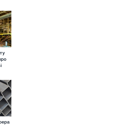
ту
про
і
фера