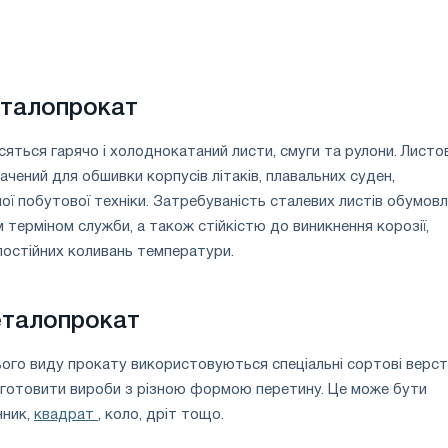
еталопрокат
сяться гарячо і холоднокатаний листи, смуги та рулони. Листо
чений для обшивки корпусів літаків, плавальних суден,
ої побутової техніки. Затребуваність сталевих листів обумовлен
м терміном служби, а також стійкістю до виникнення корозії,
 постійних коливань температури.
еталопрокат
ого виду прокату використовуються спеціальні сортові верст
готовити вироби з різною формою перетину. Це може бути
нник,
квадрат
, коло, дріт тощо.