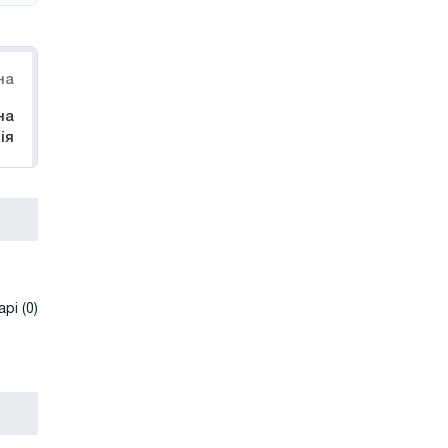
на
на
ія
рі (0)