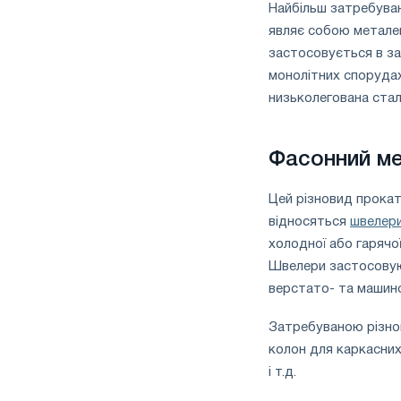
Найбільш затребува
являє собою метале
застосовується в за
монолітних спорудах
низьколегована стал
Фасонний м
Цей різновид прокат
відносяться
швелер
холодної або гарячо
Швелери застосовуют
верстато- та машино
Затребуваною різно
колон для каркасни
і т.д.