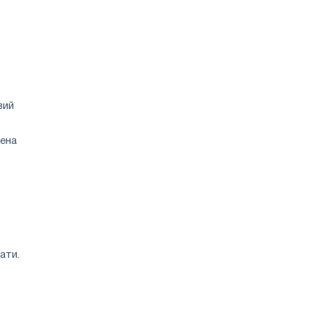
вий
а ​​
ати.