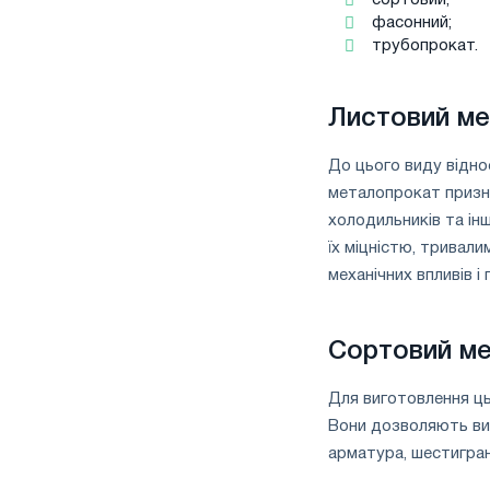
фасонний;
трубопрокат.
Листовий м
До цього виду відно
металопрокат призна
холодильників та інш
їх міцністю, тривали
механічних впливів і
Сортовий м
Для виготовлення ць
Вони дозволяють ви
арматура, шестигра