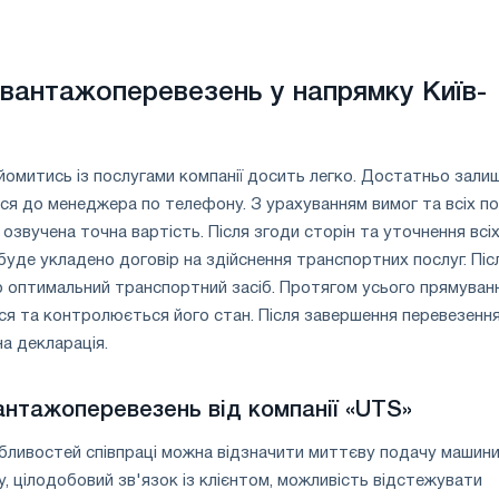
вантажоперевезень у напрямку Київ-
йомитись із послугами компанії досить легко. Достатньо зали
ся до менеджера по телефону. З урахуванням вимог та всіх по
озвучена точна вартість. Після згоди сторін та уточнення всі
 буде укладено договір на здійснення транспортних послуг. Піс
о оптимальний транспортний засіб. Протягом усього прямуван
я та контролюється його стан. Після завершення перевезенн
а декларація.
антажоперевезень від компанії «
UTS
»
бливостей співпраці можна відзначити миттєву подачу машини
, цілодобовий зв'язок із клієнтом, можливість відстежувати