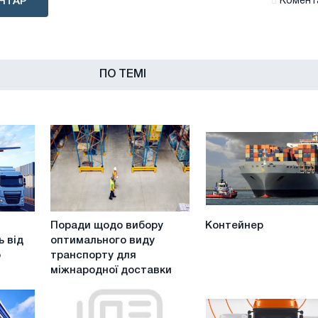
НТАР
Комента
ПО ТЕМІ
Поради
Контейнер
Поради щодо вибору
Контейнер
щодо
 від
оптимального виду
вибору
o
транспорту для
оптимального
міжнародної доставки
виду
транспорту
для