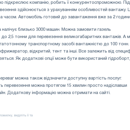
дно підкреслює компанію, робить її конкурентоспроможною. Під
везення здійснюється з урахуванням особливостей вантажу. 
за часом. Автомобіль готовий до завантаження вже за 2 години
 налічує близько 3000 машин. Можна замовити газель
до 2,5 тонни для перевезення великогабаритних вантажів. А 
агатотонному транспортному засобі вантажністю до 100 тонн.
фрижератор, відкритий, тент та інші. Все залежить від специ
зяться. Як додаткові опції може бути використаний гідроборт,
реваг можна також відзначити доступну вартість послуг.
ть перевезення можна протягом 15 хвилин просто надіславши
айн. Додаткову інформацію можна отримати на сайті.