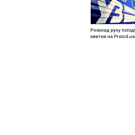
Розклад
Розклад руху поїзді
руху
квитки на Proizd.ua
поїздів
та
квитки
на
Proizd.ua