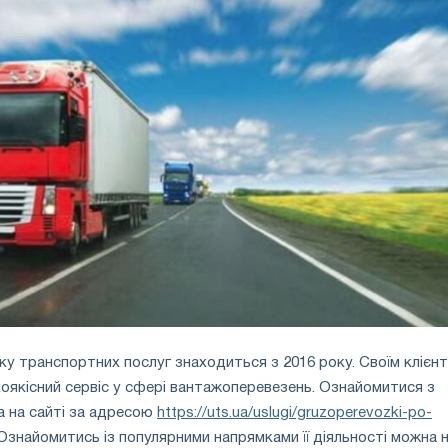
ку транспортних послуг знаходиться з 2016 року. Своїм клієн
оякісний сервіс у сфері вантажоперевезень. Ознайомитися з
а на сайті за адресою
https://uts.ua/uslugi/gruzoperevozki-po-
 Ознайомитись із популярними напрямками її діяльності можна 