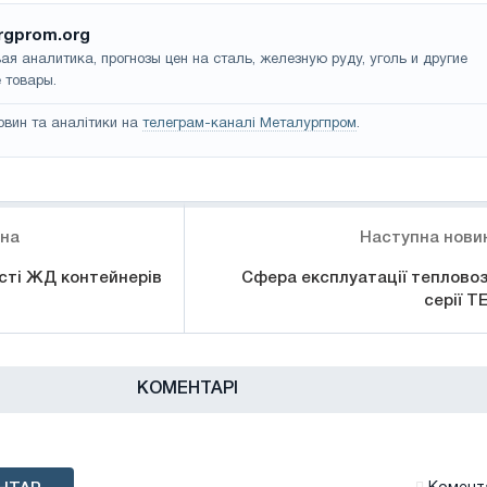
rgprom.org
ая аналитика, прогнозы цен на сталь, железную руду, уголь и другие
 товары.
овин та аналітики на
телеграм-каналі Металургпром
.
ина
Наступна нови
ості ЖД контейнерів
Сфера експлуатації тепловоз
серії Т
КОМЕНТАРІ