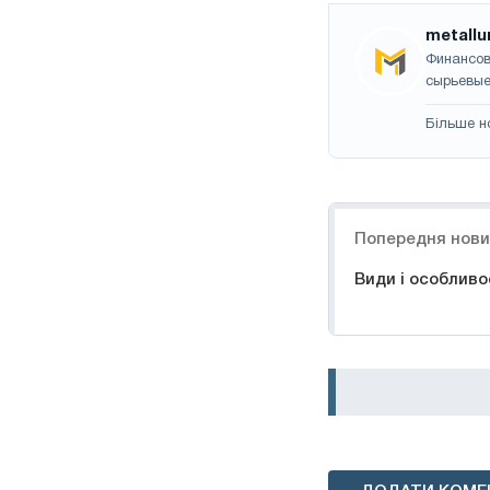
metallu
Финансов
сырьевые
Більше н
Навігація
Попередня нов
Види і особлив