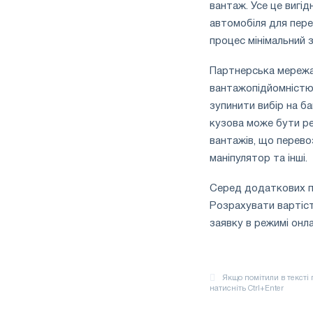
вантаж. Усе це вигі
автомобіля для пере
процес мінімальний 
Партнерська мережа
вантажопідйомністю 
зупинити вибір на б
кузова може бути ре
вантажів, що перево
маніпулятор та інші.
Серед додаткових пе
Розрахувати вартіс
заявку в режимі онл