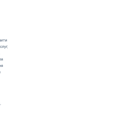
шити
слуг,
х
ля
ня
я
,