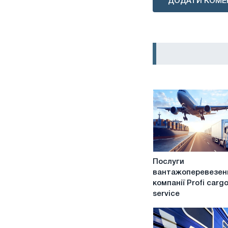
ДОДАТИ КОМЕ
Послуги
Послуги
вантажоперевезень
вантажоперевезень
від
компанії Profi carg
компанії
service
Profi
cargo
service