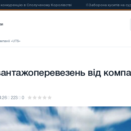
уренцію в Сполученому Королівстві
📰
Заборона хуситів на суднопла
зи
омпанії «UTS»
вантажоперевезень від компа
4:26
223
0