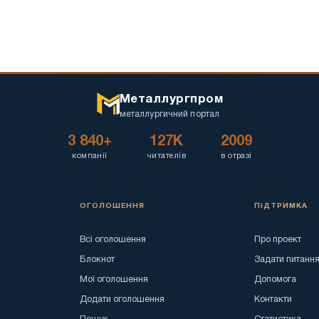
Металлургпром
металлургичний портал
3 840+
127K
2009
компанії
читателів
в отразі
ОГОЛОШЕННЯ
ПІДТРИМКА
Всі оголошення
Про проект
Блокнот
Задати питанн
Мої оголошення
Допомога
Додати оголошення
Контакти