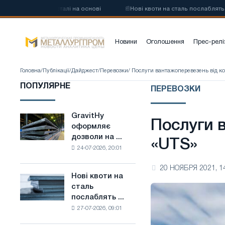
овуглецевої сталі на основі
📰
Нові квоти на сталь послаблять конк
Новини
Оголошення
Прес-релі
Головна
/
Публікації
/
Дайджест
/
Перевозки
/ Послуги вантажоперевезень від к
ПОПУЛЯРНЕ
ПЕРЕВОЗКИ
GravitHy
GravitHy
Послуги 
оформляє
оформляє
дозволи на ...
дозволи
«UTS»
24-07-2026, 20:01
на
будівництво
20 НОЯБРЯ 2021, 1
заводу
Нові квоти на
Нові
з
сталь
квоти
виробництва
послаблять ...
на
низьковуглецевої
27-07-2026, 09:01
сталь
сталі
послаблять
на