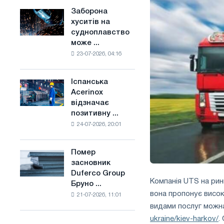
конкуренцію
основі
Заборона
Заборона
в
водню
хуситів на
хуситів
Сполученому
у
судноплавство
на
Королівстві
Франції
може ...
судноплавство
23-07-2026, 04:16
може
порушити
імпорт
Іспанська
Іспанська
Саудівської
Acerinox
Acerinox
сталі
відзначає
відзначає
позитивну ...
позитивну
24-07-2026, 20:01
динаміку
в
другому
Помер
Помер
півріччі
засновник
засновник
по
Duferco Group
Duferco
торговим
Компанія UTS на рин
Бруно ...
Group
заходам
вона пропонує висок
21-07-2026, 11:01
Бруно
і
видами послуг можн
Больфо
підтримці
ukraine/kiev-harkov/
.
CBAM