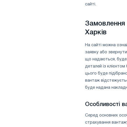
сайті.
Замовлення 
Харків
На сайті можна озна
заявку або звернути
що надаються, буде 
деталей із клієнтом
цього буде підібран
вантаж відстежуєтьс
буде надана накладн
Особливості в
Серед основних осо
страхування вантажу