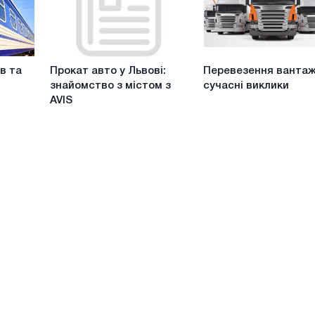
міжнародної
доставки
Прокат
Перевезення
в та
Прокат авто у Львові:
Перевезення вантаж
авто
вантажів
знайомство з містом з
сучасні виклики
у
–
AVIS
Львові:
сучасні
знайомство
виклики
з
містом
з
AVIS