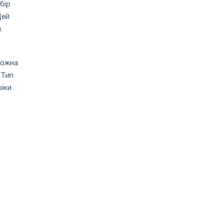
бір
Цей
.
можна
 Тип
фіки