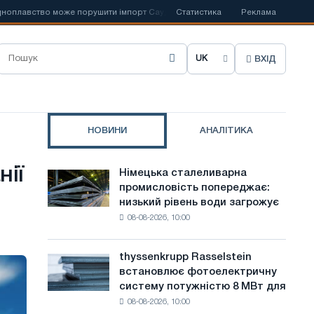
вство може порушити імпорт Саудівської сталі
Статистика
📰
Іспанська Acerinox
Реклама
ВХІД
О
б
р
НОВИНИ
АНАЛІТИКА
а
т
нії
Німецька сталеливарна
Німецька
и
промисловість попереджає:
сталеливарна
низький рівень води загрожує
промисловість
м
08-08-2026, 10:00
попереджає:
о
низький
рівень
в
thyssenkrupp Rasselstein
thyssenkrupp
води
встановлює фотоелектричну
Rasselstein
у
загрожує
систему потужністю 8 МВт для
встановлює
безпеці
с
08-08-2026, 10:00
фотоелектричну
поставок