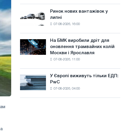
систему
а
потужністю
Ринок нових вантажівок у
Ринок
й
8
липні
нових
МВт
т
07-08-2026, 16:00
вантажівок
для
у
у
досягнення
липні
цілей
На БМК виробили дріт для
На
декарбонізації
оновлення трамвайних колій
БМК
Москви і Ярославля
виробили
07-08-2026, 11:00
дріт
для
оновлення
У Європі виживуть тільки ЕДП:
У
трамвайних
PwC
Європі
колій
07-08-2026, 04:00
виживуть
Москви
тільки
і
ЕДП:
Ярославля
там
PwC
на