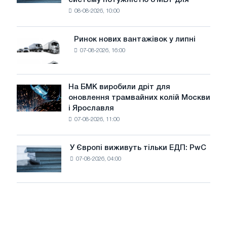
встановлює
безпеці
08-08-2026, 10:00
фотоелектричну
поставок
систему
потужністю
Ринок нових вантажівок у липні
Ринок
8
07-08-2026, 16:00
нових
МВт
вантажівок
для
у
досягнення
липні
На БМК виробили дріт для
цілей
На
оновлення трамвайних колій Москви
декарбонізації
БМК
і Ярославля
виробили
07-08-2026, 11:00
дріт
для
оновлення
У Європі виживуть тільки ЕДП: PwC
У
трамвайних
07-08-2026, 04:00
Європі
колій
виживуть
Москви
тільки
і
ЕДП:
Ярославля
PwC