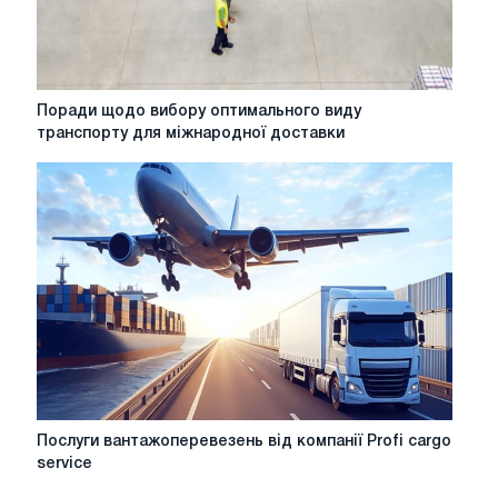
Поради
Поради щодо вибору оптимального виду
щодо
транспорту для міжнародної доставки
вибору
оптимального
виду
транспорту
для
міжнародної
доставки
Послуги
Послуги вантажоперевезень від компанії Profi cargo
вантажоперевезень
service
від