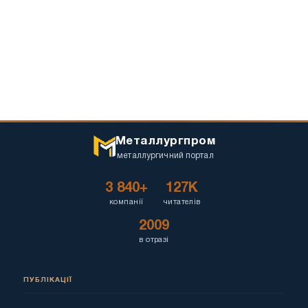
Металлургпром
металлургичний портал
3 840+
127K
компанії
читателів
2009
в отразі
ПУБЛІКАЦІЇ