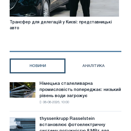
Трансфер
Трансфер для делегацій у Києві: представницькі
для
авто
делегацій
у
Києві:
представницькі
авто
НОВИНИ
АНАЛІТИКА
Німецька сталеливарна
Німецька
промисловість попереджає: низький
сталеливарна
рівень води загрожує
промисловість
08-08-2026, 10:00
попереджає:
низький
рівень
thyssenkrupp Rasselstein
thyssenkrupp
води
встановлює фотоелектричну
Rasselstein
загрожує
систему потужністю 8 МВт для