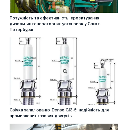
Потужність
Потужність та ефективність: проектування
та
дизельних генераторних установок у Санкт-
ефективність:
Петербурзі
проектування
дизельних
генераторних
установок
у
Санкт-
Петербурзі
Свічка
Свічка запалювання Denso GI3-5: надійність для
запалювання
промислових газових двигунів
Denso
GI3-