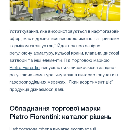
Устаткування, яке використовується в нафтогазовій
сфері, має відрізнятися високою якістю та тривалим
терміном експлуатації. Йдеться про запірно-
регулюючу арматуру, кульові крани, клапани, дискові
затвори та інші елементи. Під торговою маркою
Pietro Fiorentini
випускається високоякісна запірно-
регулююча арматура, яку можна використовувати в
газорозподільних мережах . Який асортимент цієї
продукції дізнаємося далі.
Обладнання торгової марки
Pietro Fiorentini: каталог рішень
Нафтогазова сфера вимагає експлуатації