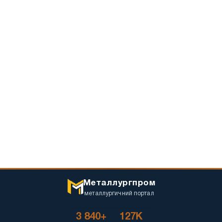
Металлургпром
металлургичний портал
3 840+
127K