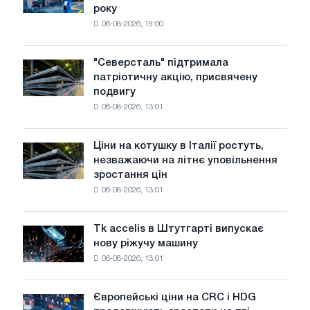
року
в
06-08-2026, 19:00
США
знизилися
в
"Северсталь" підтримала
"Северсталь"
липні
патріотичну акцію, присвячену
підтримала
з
подвигу
патріотичну
максимуму
06-08-2026, 13:01
акцію,
2026
присвячену
року
подвигу
Ціни на котушку в Італії ростуть,
Ціни
радянської
незважаючи на літнє уповільнення
на
авіації
зростання цін
котушку
в
06-08-2026, 13:01
в
роки
Італії
Великої
ростуть,
Вітчизняної
Tk accelis в Штутгарті випускає
Tk
незважаючи
війни
нову ріжучу машину
accelis
на
06-08-2026, 13:01
в
літнє
Штутгарті
уповільнення
випускає
зростання
Європейські ціни на CRC і HDG
Європейські
нову
цін