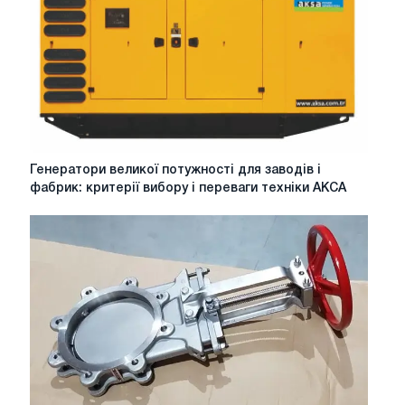
для
точних
вимірювань
Генератори
Генератори великої потужності для заводів і
великої
фабрик: критерії вибору і переваги техніки АКСА
потужності
для
заводів
і
фабрик:
критерії
вибору
і
переваги
техніки
АКСА