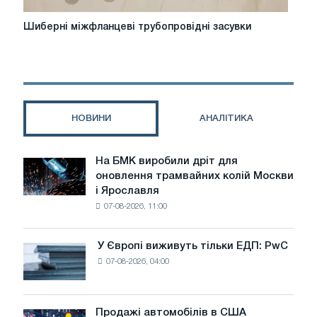
Шиберні
Шиберні міжфланцеві трубопровідні засувки
міжфланцеві
трубопровідні
засувки
НОВИНИ
АНАЛІТИКА
На БМК виробили дріт для
На
оновлення трамвайних колій Москви
БМК
і Ярославля
виробили
07-08-2026, 11:00
дріт
для
оновлення
У Європі виживуть тільки ЕДП: PwC
У
трамвайних
07-08-2026, 04:00
Європі
колій
виживуть
Москви
тільки
і
ЕДП:
Продажі автомобілів в США
Ярославля
Продажі