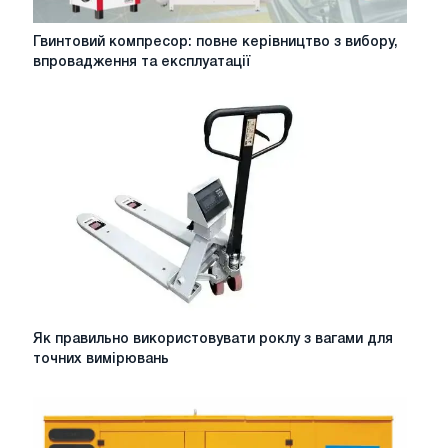
Гвинтовий
Гвинтовий компресор: повне керівництво з вибору,
компресор:
впровадження та експлуатації
повне
керівництво
з
вибору,
впровадження
та
експлуатації
Як
Як правильно використовувати роклу з вагами для
правильно
точних вимірювань
використовувати
роклу
з
вагами