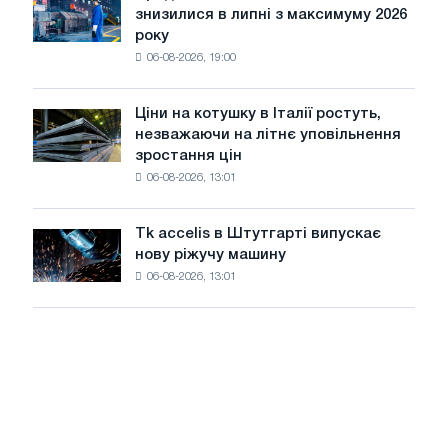
PwC
знизилися в липні з максимуму 2026
автомобілів
року
в
06-08-2026, 19:00
США
знизилися
в
Ціни на котушку в Італії ростуть,
Ціни
липні
незважаючи на літнє уповільнення
на
з
зростання цін
котушку
максимуму
06-08-2026, 13:01
в
2026
Італії
року
ростуть,
Tk accelis в Штутгарті випускає
Tk
незважаючи
нову ріжучу машину
accelis
на
06-08-2026, 13:01
в
літнє
Штутгарті
уповільнення
випускає
зростання
нову
цін
ріжучу
машину