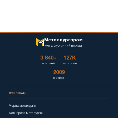
Металлургпром
металлургичний портал
3 840+
127K
компанії
читателів
2009
в отразі
ПУБЛІКАЦІЇ
Чорна металургія
Кольорова металургія