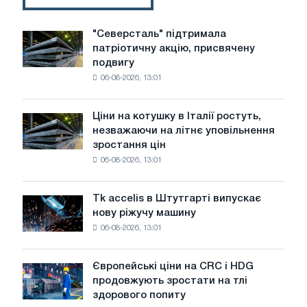
"Северсталь" підтримала
"Северсталь"
патріотичну акцію, присвячену
підтримала
подвигу
патріотичну
06-08-2026, 13:01
акцію,
присвячену
подвигу
Ціни на котушку в Італії ростуть,
Ціни
радянської
незважаючи на літнє уповільнення
на
авіації
зростання цін
котушку
в
06-08-2026, 13:01
в
роки
Італії
Великої
ростуть,
Вітчизняної
Tk accelis в Штутгарті випускає
Tk
незважаючи
війни
нову ріжучу машину
accelis
на
06-08-2026, 13:01
в
літнє
Штутгарті
уповільнення
випускає
зростання
Європейські ціни на CRC і HDG
Європейські
нову
цін
продовжують зростати на тлі
ціни
ріжучу
здорового попиту
на
машину