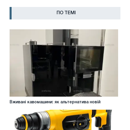
ПО ТЕМІ
Вживані
Вживані кавомашини: як альтернатива новій
кавомашини:
як
альтернатива
новій