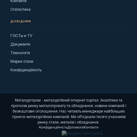
Контакти
Статистика
ДОВІДНИК
ГОСТы и ТУ
Документи
Технологія
Марки стали
Конфіденційність
Металургпром - металургійний інтернет портал. Аналітика та
прогнози ринку металопрокату та обладнання, новини компаній і
безкоштовні оголошення. Нас читають менеджери найбільших
гірничо-металургійних компаній. Ми об'єднали тисячі учасників
ринку стали, металів і обладнання.
Конфіденційність
Допомога
Контакти