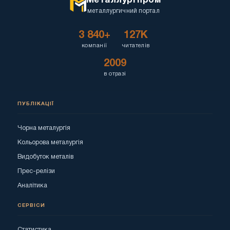
Металлургпром
металлургичний портал
3 840+
127K
компанії
читателів
2009
в отразі
ПУБЛІКАЦІЇ
Чорна металургія
Кольорова металургія
Видобуток металів
Прес-релізи
Аналітика
СЕРВІСИ
Статистика