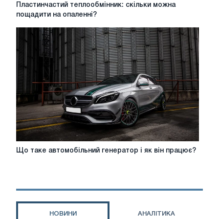
Пластинчастий
Пластинчастий теплообмінник: скільки можна
теплообмінник:
пощадити на опаленні?
скільки
можна
пощадити
на
опаленні?
Що
Що таке автомобільний генератор і як він працює?
таке
автомобільний
генератор
і
як
він
НОВИНИ
АНАЛІТИКА
працює?