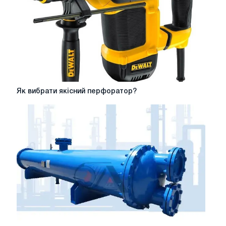
Як
Як вибрати якісний перфоратор?
вибрати
якісний
перфоратор?