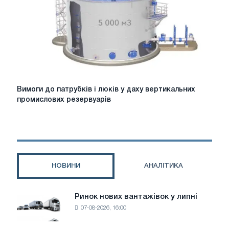
Вимоги
Вимоги до патрубків і люків у даху вертикальних
до
промислових резервуарів
патрубків
і
люків
у
даху
вертикальних
НОВИНИ
АНАЛІТИКА
промислових
резервуарів
Ринок нових вантажівок у липні
Ринок
07-08-2026, 16:00
нових
вантажівок