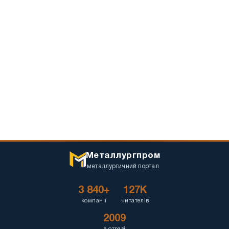
Металлургпром
металлургичний портал
3 840+
127K
компанії
читателів
2009