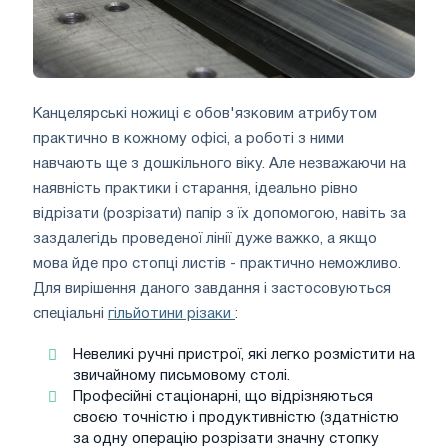
Канцелярські ножиці є обов'язковим атрибутом
практично в кожному офісі, а роботі з ними
навчають ще з дошкільного віку. Але незважаючи на
наявність практики і старання, ідеально рівно
відрізати (розрізати) папір з їх допомогою, навіть за
заздалегідь проведеної лінії дуже важко, а якщо
мова йде про стопці листів - практично неможливо.
Для вирішення даного завдання і застосовуються
спеціальні
гільйотини різаки
:
Невеликі ручні пристрої, які легко розмістити на
звичайному письмовому столі.
Професійні стаціонарні, що відрізняються
своєю точністю і продуктивністю (здатністю
за одну операцію розрізати значну стопку