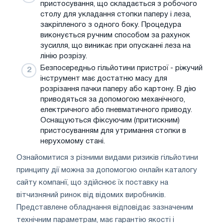
пристосування, що складається з робочого
столу для укладання стопки паперу і леза,
закріпленого з одного боку. Процедура
виконується ручним способом за рахунок
зусилля, що виникає при опусканні леза на
лінію розрізу.
Безпосередньо гільйотини пристрої - ріжучий
інструмент має достатню масу для
розрізання пачки паперу або картону. В дію
приводяться за допомогою механічного,
електричного або пневматичного приводу.
Оснащуються фіксуючим (притискним)
пристосуванням для утримання стопки в
нерухомому стані.
Ознайомитися з різними видами ризиків гільйотини
принципу дії можна за допомогою онлайн каталогу
сайту компанії, що здійснює їх поставку на
вітчизняний ринок від відомих виробників.
Представлене обладнання відповідає зазначеним
технічним параметрам, має гарантію якості і