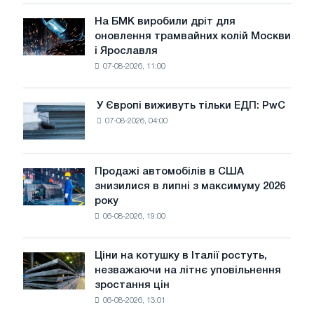
у
липні
На БМК виробили дріт для
На
оновлення трамвайних колій Москви
БМК
і Ярославля
виробили
07-08-2026, 11:00
дріт
для
оновлення
У Європі виживуть тільки ЕДП: PwC
У
трамвайних
07-08-2026, 04:00
Європі
колій
виживуть
Москви
тільки
і
ЕДП:
Продажі автомобілів в США
Ярославля
Продажі
PwC
знизилися в липні з максимуму 2026
автомобілів
року
в
06-08-2026, 19:00
США
знизилися
в
Ціни на котушку в Італії ростуть,
Ціни
липні
незважаючи на літнє уповільнення
на
з
зростання цін
котушку
максимуму
06-08-2026, 13:01
в
2026