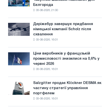
завод
потрясінь:
Бєлгорода
виготовив
Glencore
05-08-2026, 21:00
чавунний
шаховий
павільйон
Деріжебур завершує придбання
Деріжебур
для
німецької компанії Scholz після
завершує
Бєлгорода
схвалення
придбання
05-08-2026, 16:01
німецької
компанії
Scholz
Ціни виробників у французькій
Ціни
після
промисловості знизилися на 0,6% у
виробників
схвалення
червні 2026
у
Європейської
05-08-2026, 16:01
французькій
комісії
промисловості
знизилися
Salzgitter продає Klöckner DESMA як
Salzgitter
на
частину стратегії управління
продає
0,6%
портфелем
Klöckner
у
05-08-2026, 16:01
DESMA
червні
як
2026