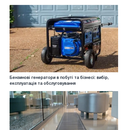
правильний
підбір
труб
і
сполучних
елементів
Бензинові
Бензинові генератори в побуті та бізнесі: вибір,
генератори
експлуатація та обслуговування
в
побуті
та
бізнесі:
вибір,
експлуатація
та