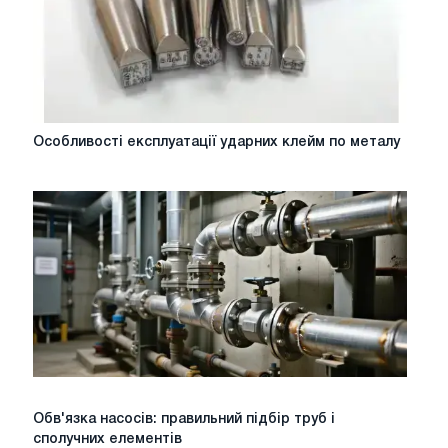
Особливості
Особливості експлуатації ударних клейм по металу
експлуатації
ударних
клейм
по
металу
Обв'язка
Обв'язка насосів: правильний підбір труб і
насосів:
сполучних елементів