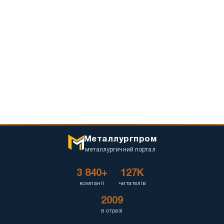
Металлургпром
металлургичний портал
3 840+
127K
компанії
читателів
2009
в отразі