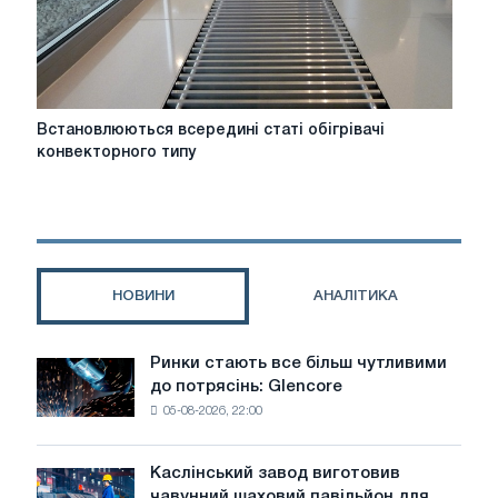
обслуговування
Встановлюються
Встановлюються всередині статі обігрівачі
всередині
конвекторного типу
статі
обігрівачі
конвекторного
типу
НОВИНИ
АНАЛІТИКА
Ринки стають все більш чутливими
Ринки
до потрясінь: Glencore
стають
05-08-2026, 22:00
все
більш
чутливими
Каслінський завод виготовив
Каслінський
до
чавунний шаховий павільйон для