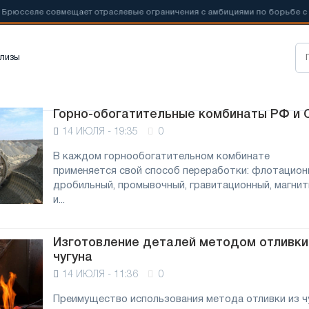
юсселе совмещает отраслевые ограничения с амбициями по борьбе с
лизы
Горно-обогатительные комбинаты РФ и 
14 ИЮЛЯ - 19:35
0
В каждом горнообогатительном комбинате
применяется свой способ переработки: флотацион
дробильный, промывочный, гравитационный, магни
и...
Изготовление деталей методом отливки
чугуна
14 ИЮЛЯ - 11:36
0
Преимущество использования метода отливки из ч