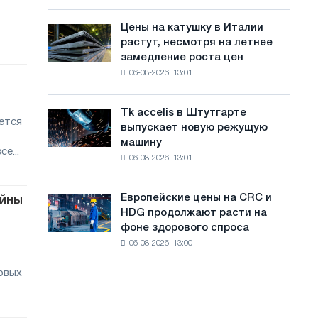
посвящённую
с
года
подвигу
Цены на катушку в Италии
Цены
а
советской
растут, несмотря на летнее
на
авиации
й
замедление роста цен
катушку
в
06-08-2026, 13:01
в
т
годы
Италии
Великой
а
растут,
Отечественной
Tk accelis в Штутгарте
Tk
несмотря
ется
войны
выпускает новую режущую
accelis
на
машину
в
летнее
е...
06-08-2026, 13:01
Штутгарте
замедление
выпускает
роста
новую
цен
Европейские цены на CRC и
ойны
Европейские
режущую
HDG продолжают расти на
цены
машину
фоне здорового спроса
на
06-08-2026, 13:00
CRC
и
овых
HDG
продолжают
расти