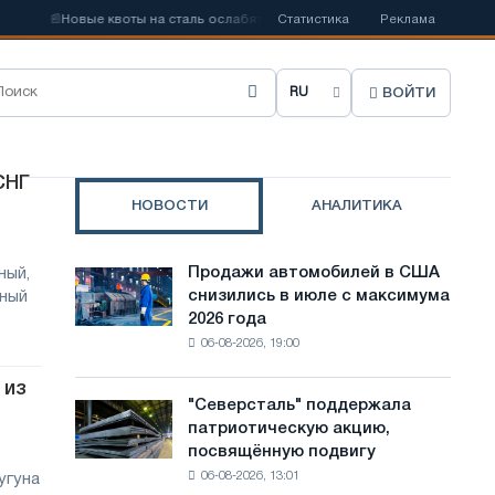
📰
Новые квоты на сталь ослабят конкуренцию в Соединенном Короле
Статистика
Реклама
ВОЙТИ
В
ы
б
СНГ
НОВОСТИ
АНАЛИТИКА
р
а
Продажи автомобилей в США
ный,
Продажи
т
снизились в июле с максимума
тный
автомобилей
2026 года
в
ь
06-08-2026, 19:00
США
я
снизились
 из
в
з
"Северсталь" поддержала
"Северсталь"
июле
патриотическую акцию,
поддержала
ы
с
посвящённую подвигу
патриотическую
максимума
к
06-08-2026, 13:01
угуна
акцию,
2026