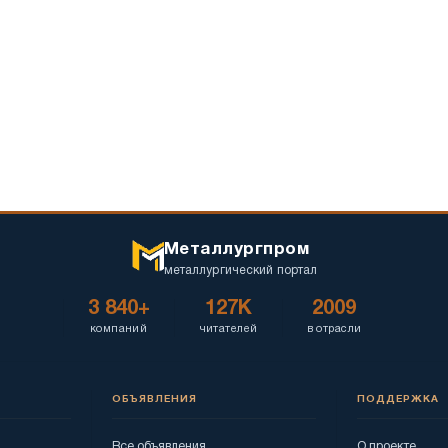
Металлургпром
металлургический портал
3 840+
127K
2009
компаний
читателей
в отрасли
ОБЪЯВЛЕНИЯ
ПОДДЕРЖКА
Все объявления
О проекте