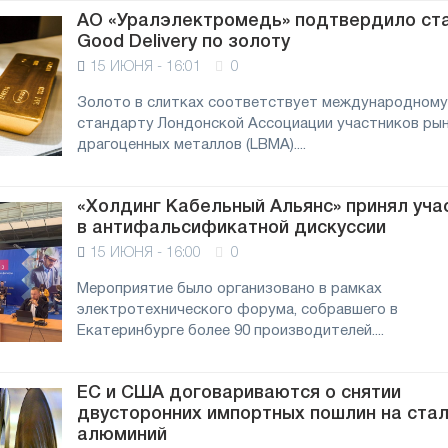
АО «Уралэлектромедь» подтвердило ст
Good Delivery по золоту
15 ИЮНЯ - 16:01
0
Золото в слитках соответствует международному
стандарту Лондонской Ассоциации участников ры
драгоценных металлов (LBMA)....
«Холдинг Кабельный Альянс» принял уча
в антифальсификатной дискуссии
15 ИЮНЯ - 16:00
0
Мероприятие было организовано в рамках
электротехнического форума, собравшего в
Екатеринбурге более 90 производителей....
ой
ЕС и США договариваются о снятии
двусторонних импортных пошлин на стал
алюминий