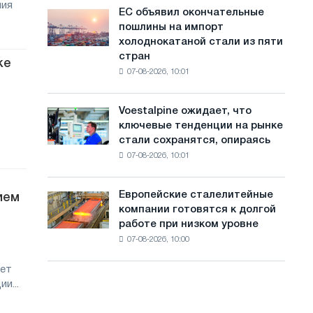
ния
обновления
с
ЕС объявил окончательные
ЕС
трамвайных
пошлины на импорт
объявил
а
путей
холоднокатаной стали из пяти
окончательные
Москвы
й
стран
пошлины
ке
и
07-08-2026, 10:01
на
т
Ярославля
импорт
а
холоднокатаной
Voestalpine ожидает, что
Voestalpine
стали
ключевые тенденции на рынке
ожидает,
из
стали сохранятся, опираясь
что
пяти
07-08-2026, 10:01
ключевые
стран
тенденции
на
Европейские сталелитейные
ием
Европейские
рынке
компании готовятся к долгой
сталелитейные
стали
работе при низком уровне
компании
сохранятся,
07-08-2026, 10:00
готовятся
опираясь
к
на
дет
долгой
диверсификацию
и...
работе
при