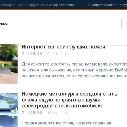
нкуренцию в Соединенном Королевстве
📰
Запрет хуситов на судохо
лизы
Интернет-магазин лучших ножей
15 ИЮНЯ - 22:19
0
Для клиентов доступны складные модели, скрытог
ношения, для выживания, охотничьи и прочие. Выбо
зависит исключительно от сферы использования и..
Немецкие металлурги создали сталь
снижающую неприятные шумы
электродвигателя автомобиля
15 ИЮНЯ - 19:08
0
Новая композитная сталь, запатентованная