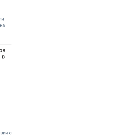
ти
 на
ов
 в
вии с