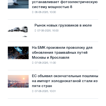
устанавливает фотоэлектрическую
Rasselstein
угрожает
систему мощностью 8
устанавливает
безопасности
08-08-2026, 10:00
фотоэлектрическую
поставок
систему
мощностью
Рынок новых грузовиков в июле
Рынок
8
07-08-2026, 16:00
новых
МВт
грузовиков
для
в
достижения
июле
На БМК произвели проволоку для
целей
На
обновления трамвайных путей
обезуглероживания
БМК
Москвы и Ярославля
произвели
07-08-2026, 11:00
проволоку
для
обновления
ЕС объявил окончательные пошлины
ЕС
трамвайных
на импорт холоднокатаной стали из
объявил
путей
пяти стран
окончательные
Москвы
07-08-2026, 10:01
пошлины
и
на
Ярославля
импорт