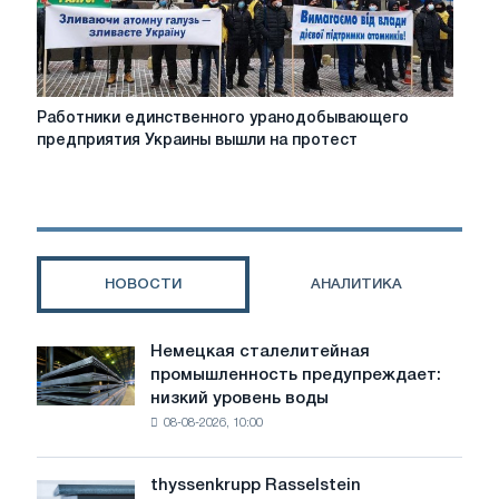
Работники
Работники единственного уранодобывающего
единственного
предприятия Украины вышли на протест
уранодобывающего
предприятия
Украины
вышли
на
протест
НОВОСТИ
АНАЛИТИКА
Немецкая сталелитейная
Немецкая
промышленность предупреждает:
сталелитейная
низкий уровень воды
промышленность
08-08-2026, 10:00
предупреждает:
низкий
уровень
thyssenkrupp Rasselstein
thyssenkrupp
воды