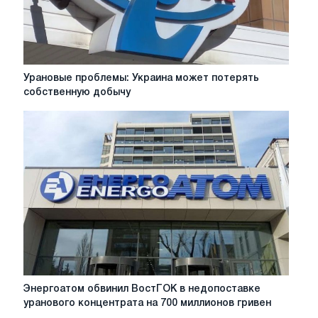
Урановые
Урановые проблемы: Украина может потерять
проблемы:
собственную добычу
Украина
может
потерять
собственную
добычу
Энергоатом
Энергоатом обвинил ВостГОК в недопоставке
обвинил
уранового концентрата на 700 миллионов гривен
ВостГОК