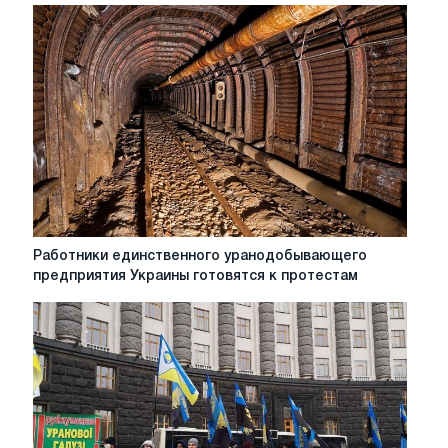
в
недопоставке
уранового
концентрата
на
700
миллионов
гривен
Работники
Работники единственного уранодобывающего
единственного
предприятия Украины готовятся к протестам
уранодобывающего
предприятия
Украины
готовятся
к
протестам