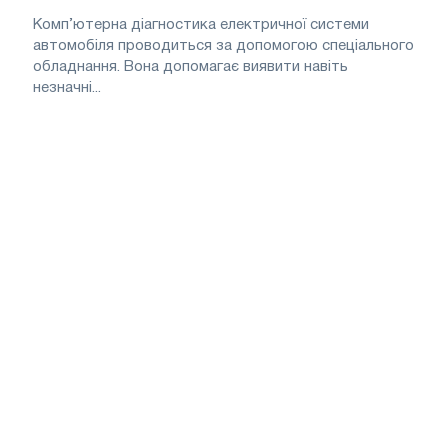
Комп’ютерна діагностика електричної системи
автомобіля проводиться за допомогою спеціального
обладнання. Вона допомагає виявити навіть
незначні...