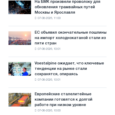
июле
На БМК произвели проволоку для
На
обновления трамвайных путей
БМК
Москвы и Ярославля
произвели
07-08-2026, 11:00
проволоку
для
обновления
ЕС объявил окончательные пошлины
ЕС
трамвайных
на импорт холоднокатаной стали из
объявил
путей
пяти стран
окончательные
Москвы
07-08-2026, 10:01
пошлины
и
на
Ярославля
импорт
Voestalpine ожидает, что ключевые
Voestalpine
холоднокатаной
тенденции на рынке стали
ожидает,
стали
сохранятся, опираясь
что
из
07-08-2026, 10:01
ключевые
пяти
тенденции
стран
на
Европейские сталелитейные
Европейские
рынке
компании готовятся к долгой
сталелитейные
стали
работе при низком уровне
компании
сохранятся,
07-08-2026, 10:00
готовятся
опираясь