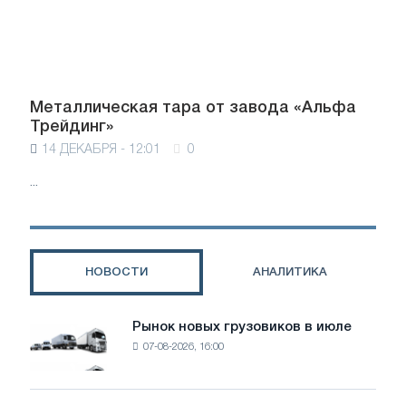
Металлическая тара от завода «Альфа
Трейдинг»
14 ДЕКАБРЯ - 12:01
0
...
НОВОСТИ
АНАЛИТИКА
Рынок новых грузовиков в июле
Рынок
07-08-2026, 16:00
новых
грузовиков
в