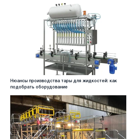
управления
производственными
процессами
Нюансы
Нюансы производства тары для жидкостей: как
производства
подобрать оборудование
тары
для
жидкостей:
как
подобрать
оборудование