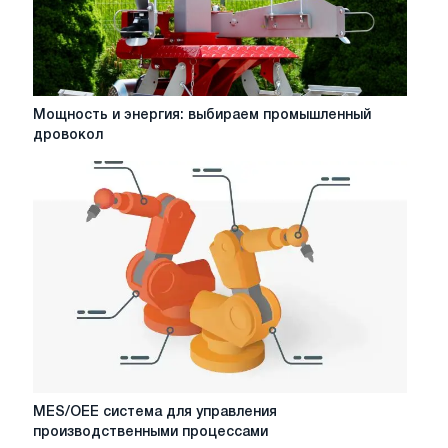
Мощность
Мощность и энергия: выбираем промышленный
и
дровокол
энергия:
выбираем
промышленный
дровокол
MES/OEE
MES/OEE система для управления
система
производственными процессами
для