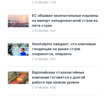
07-08-2026, 11:00
проволоку
для
обновления
ЕС объявил окончательные пошлины
ЕС
трамвайных
на импорт холоднокатаной стали из
объявил
путей
пяти стран
окончательные
Москвы
07-08-2026, 10:01
пошлины
и
на
Ярославля
импорт
Voestalpine ожидает, что ключевые
Voestalpine
холоднокатаной
тенденции на рынке стали
ожидает,
стали
сохранятся, опираясь
что
из
07-08-2026, 10:01
ключевые
пяти
тенденции
стран
на
Европейские сталелитейные
Европейские
рынке
компании готовятся к долгой
сталелитейные
стали
работе при низком уровне
компании
сохранятся,
07-08-2026, 10:00
готовятся
опираясь
к
на
долгой
диверсификацию
работе