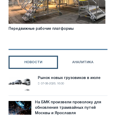
Передвижные
Передвижные рабочие платформы
рабочие
платформы
НОВОСТИ
АНАЛИТИКА
Рынок новых грузовиков в июле
Рынок
07-08-2026, 16:00
новых
грузовиков
в
июле
На БМК произвели проволоку для
На
обновления трамвайных путей
БМК
Москвы и Ярославля
произвели