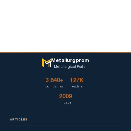
Metallurgprom
Metallurgical Portal
3 840+
127K
companies
readers
2009
in trade
ARTICLES