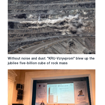
2025"
Meeting
of
Industry
Leaders
at
MiningWorld
Russia
2025
Without
Without noise and dust: "KRU-Vzryvprom" blew up the
noise
jubilee five-billion cube of rock mass
and
dust:
"KRU-
Vzryvprom"
blew
up
the
jubilee