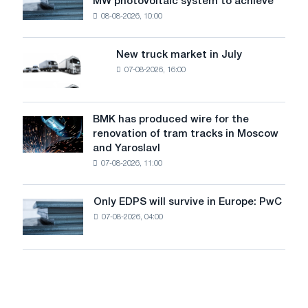
MW photovoltaic system to achieve
Rasselstein
threatens
08-08-2026, 10:00
installs
security
an
of
8
supplies
New truck market in July
New
MW
07-08-2026, 16:00
truck
photovoltaic
market
system
in
to
July
BMK has produced wire for the
achieve
BMK
renovation of tram tracks in Moscow
decarbonization
has
and Yaroslavl
goals
produced
07-08-2026, 11:00
wire
for
the
Only EDPS will survive in Europe: PwC
Only
renovation
07-08-2026, 04:00
EDPS
of
will
tram
survive
tracks
in
in
Europe:
Moscow
PwC
and