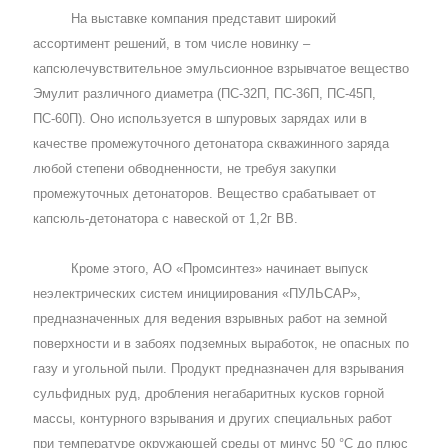
На выставке компания представит широкий
ассортимент решений, в том числе новинку –
капсюлечувствительное эмульсионное взрывчатое вещество
Эмулит различного диаметра (ПС-32П, ПС-36П, ПС-45П,
ПС-60П). Оно используется в шпуровых зарядах или в
качестве промежуточного детонатора скважинного заряда
любой степени обводненности, не требуя закупки
промежуточных детонаторов. Вещество срабатывает от
капсюль-детонатора с навеской от 1,2г ВВ.
Кроме этого, АО «Промсинтез» начинает выпуск
неэлектрических систем инициирования «ПУЛЬСАР»,
предназначенных для ведения взрывных работ на земной
поверхности и в забоях подземных выработок, не опасных по
газу и угольной пыли. Продукт предназначен для взрывания
сульфидных руд, дробления негабаритных кусков горной
массы, контурного взрывания и других специальных работ
при температуре окружающей среды от минус 50 °С до плюс