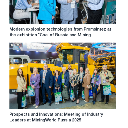
Modern
Modern explosion technologies from Promsintez at
explosion
the exhibition "Coal of Russia and Mining.
technologies
from
Promsintez
at
the
exhibition
"Coal
of
Russia
and
Mining.
The
Bowels
Prospects
Prospects and Innovations: Meeting of Industry
of
and
Leaders at MiningWorld Russia 2025
Russia
Innovations: