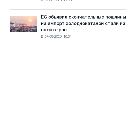
07-08-2026, 11:00
проволоку
для
обновления
ЕС объявил окончательные пошлины
ЕС
трамвайных
на импорт холоднокатаной стали из
объявил
путей
пяти стран
окончательные
Москвы
07-08-2026, 10:01
пошлины
и
на
Ярославля
импорт
холоднокатаной
стали
из
пяти
стран