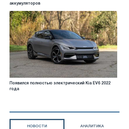
гигант
аккумуляторов
продлил
соглашение
с
Tesla
о
поставке
ионно-
литиевых
аккумуляторов
Появился
Появился полностью электрический Kia EV6 2022
полностью
года
электрический
Kia
EV6
2022
года
НОВОСТИ
АНАЛИТИКА