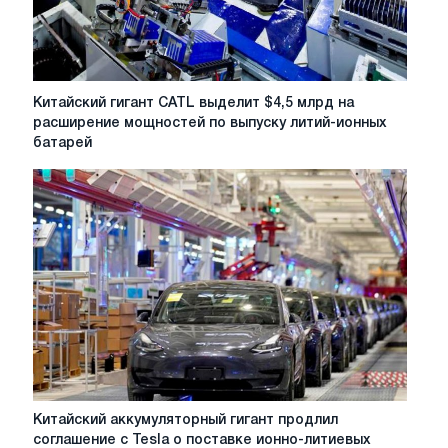
северо-
востоке
Китая
Китайский
Китайский гигант CATL выделит $4,5 млрд на
гигант
расширение мощностей по выпуску литий-ионных
CATL
батарей
выделит
$4,5
млрд
на
расширение
мощностей
по
выпуску
литий-
ионных
батарей
Китайский
Китайский аккумуляторный гигант продлил
аккумуляторный
соглашение с Tesla о поставке ионно-литиевых