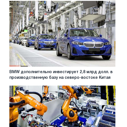
BMW
BMW дополнительно инвестирует 2,8 млрд долл. в
дополнительно
производственную базу на северо-востоке Китая
инвестирует
2,8
млрд
долл.
в
производственную
базу
на