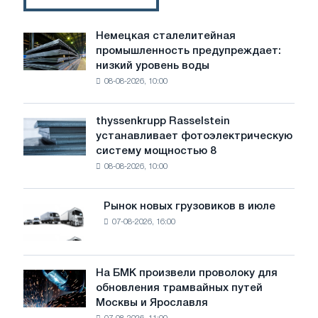
Немецкая сталелитейная
Немецкая
промышленность предупреждает:
сталелитейная
низкий уровень воды
промышленность
08-08-2026, 10:00
предупреждает:
низкий
уровень
thyssenkrupp Rasselstein
thyssenkrupp
воды
устанавливает фотоэлектрическую
Rasselstein
угрожает
систему мощностью 8
устанавливает
безопасности
08-08-2026, 10:00
фотоэлектрическую
поставок
систему
мощностью
Рынок новых грузовиков в июле
Рынок
8
07-08-2026, 16:00
новых
МВт
грузовиков
для
в
достижения
июле
На БМК произвели проволоку для
целей
На
обновления трамвайных путей
обезуглероживания
БМК
Москвы и Ярославля
произвели