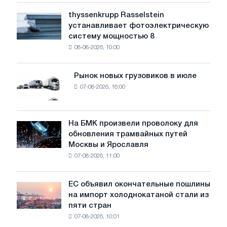
уровень
thyssenkrupp Rasselstein
thyssenkrupp
воды
устанавливает фотоэлектрическую
Rasselstein
угрожает
систему мощностью 8
устанавливает
безопасности
08-08-2026, 10:00
фотоэлектрическую
поставок
систему
мощностью
Рынок новых грузовиков в июле
Рынок
8
07-08-2026, 16:00
новых
МВт
грузовиков
для
в
достижения
июле
На БМК произвели проволоку для
целей
На
обновления трамвайных путей
обезуглероживания
БМК
Москвы и Ярославля
произвели
07-08-2026, 11:00
проволоку
для
обновления
ЕС объявил окончательные пошлины
ЕС
трамвайных
на импорт холоднокатаной стали из
объявил
путей
пяти стран
окончательные
Москвы
07-08-2026, 10:01
пошлины
и