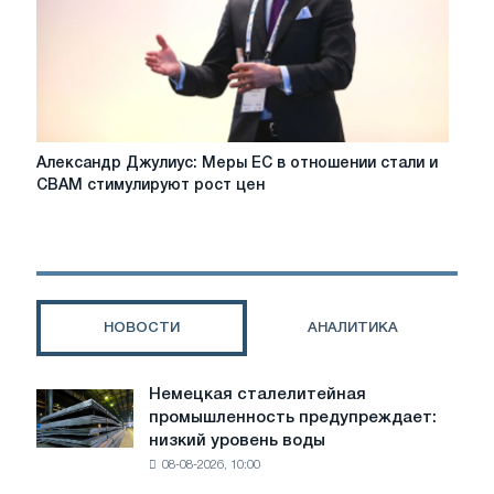
барьеры,
декарбонизация,
CBAM,
защита
торговли
Александр
Александр Джулиус: Меры ЕС в отношении стали и
Джулиус:
CBAM стимулируют рост цен
Меры
ЕС
в
отношении
стали
и
НОВОСТИ
АНАЛИТИКА
CBAM
стимулируют
рост
Немецкая сталелитейная
Немецкая
цен
промышленность предупреждает:
сталелитейная
низкий уровень воды
промышленность
08-08-2026, 10:00
предупреждает:
низкий