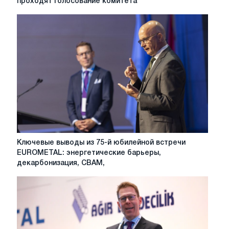
проходят голосование комитета
расчета
CBAM
проходят
голосование
комитета
Ключевые
Ключевые выводы из 75-й юбилейной встречи
выводы
EUROMETAL: энергетические барьеры,
из
декарбонизация, CBAM,
75-
й
юбилейной
встречи
EUROMETAL:
энергетические