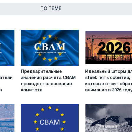
ПО ТЕМЕ
Предварительные
Идеальный
Предварительные
Идеальный шторм д
значения
шторм
атели
значения расчета CBAM
steel: пять событий,
расчета
для
проходят голосование
которые стоит обра
CBAM
EU
в
комитета
внимание в 2026 год
проходят
steel:
голосование
пять
комитета
событий,
на
которые
стоит
обратить