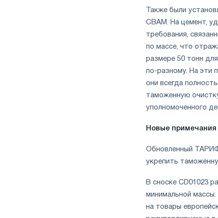
Также были установ
CBAM. На цемент, уд
требования, связанн
по массе, что отраж
размере 50 тонн дл
по-разному. На эти
они всегда полност
таможенную очистку
уполномоченного де
Новые примечания 
Обновленный ТАРИФ 
укрепить таможенн
В сноске CD01023 р
минимальной массы.
на товары европейс