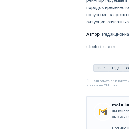
реимпортируемые в 
порядок временного
получение разрешен
ситуации, связанные
Автор:
Редакционная
steelorbis.com
cbam
года
с
metallu
Финансов
сырьевые
Больше н