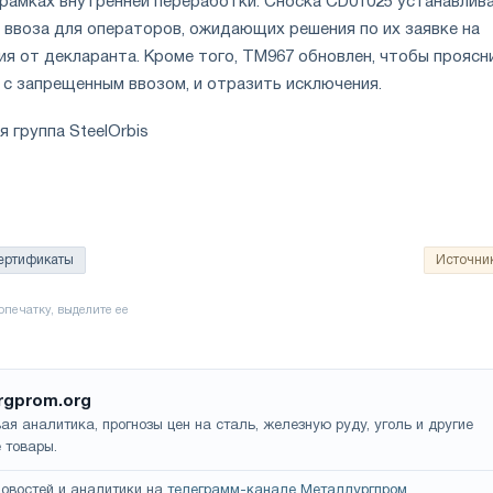
рамках внутренней переработки. Сноска CD01025 устанавлив
 ввоза для операторов, ожидающих решения по их заявке на
ия от декларанта. Кроме того, TM967 обновлен, чтобы проясн
 с запрещенным ввозом, и отразить исключения.
 группа SteelOrbis
ертификаты
Источни
rgprom.org
ая аналитика, прогнозы цен на сталь, железную руду, уголь и другие
 товары.
овостей и аналитики на
телеграмм-канале Металлургпром
.