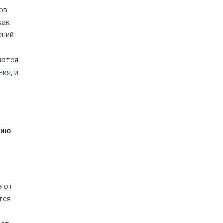
ов
как
ений
аются
ия, и
нию
е от
тся