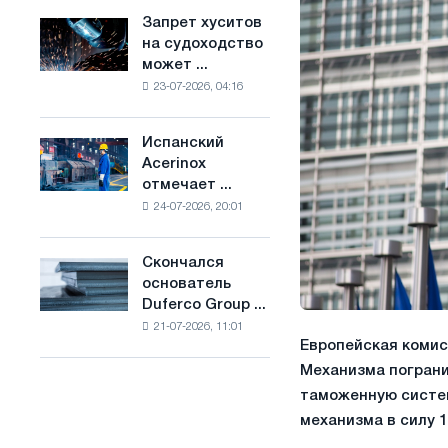
ослабят
основе
Запрет хуситов
Запрет
конкуренцию
водорода
на судоходство
хуситов
в
во
может ...
на
Соединенном
Франции
23-07-2026, 04:16
судоходство
Королевстве
может
нарушить
Испанский
Испанский
импорт
Acerinox
Acerinox
Саудовской
отмечает ...
отмечает
стали
24-07-2026, 20:01
положительную
динамику
во
Скончался
Скончался
втором
основатель
основатель
полугодии
Duferco Group ...
Duferco
по
21-07-2026, 11:01
Group
торговым
Европейская комис
Бруно
мерам
Механизма пограни
Больфо
и
таможенную систем
поддержке
CBAM
механизма в силу 1