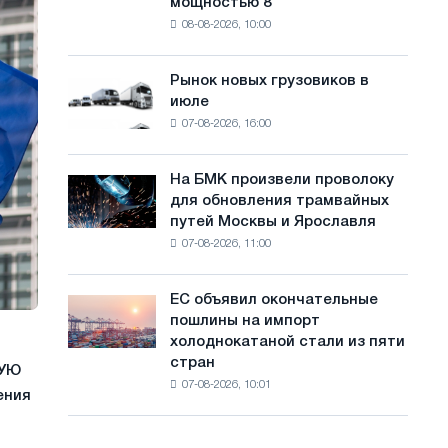
мощностью 8
фотоэлектрическую
с
08-08-2026, 10:00
систему
а
мощностью
8
й
Рынок новых грузовиков в
Рынок
МВт
июле
новых
т
для
07-08-2026, 16:00
грузовиков
достижения
а
в
целей
июле
обезуглероживания
На БМК произвели проволоку
На
для обновления трамвайных
БМК
путей Москвы и Ярославля
произвели
07-08-2026, 11:00
проволоку
для
обновления
ЕС объявил окончательные
ЕС
трамвайных
пошлины на импорт
объявил
путей
холоднокатаной стали из пяти
окончательные
Москвы
стран
пошлины
НУЮ
и
07-08-2026, 10:01
на
Ярославля
ения
импорт
холоднокатаной