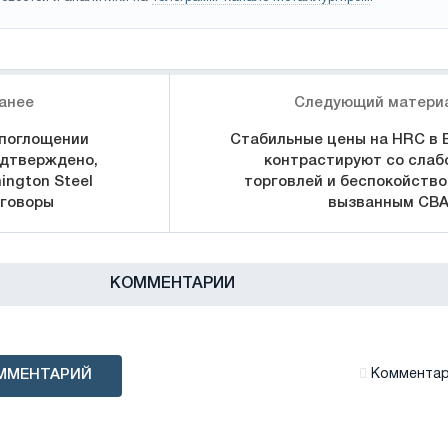
анее
Следующий матери
 поглощении
Стабильные цены на HRC в 
одтверждено,
контрастируют со слаб
ington Steel
торговлей и беспокойство
еговоры
вызванным CB
КОММЕНТАРИИ
ММЕНТАРИЙ
Комментари