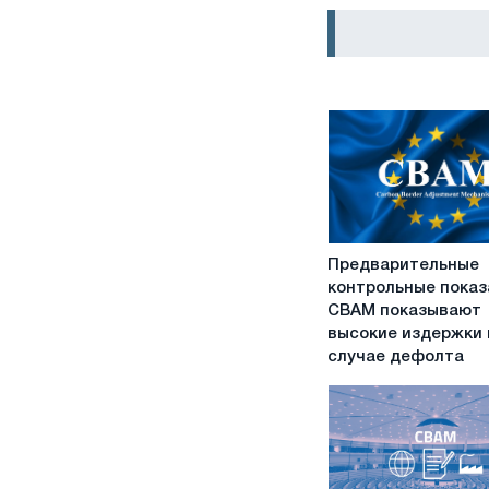
Предварительные
Предварительные
контрольные
контрольные показ
показатели
CBAM показывают
CBAM
высокие издержки 
показывают
случае дефолта
высокие
издержки
в
случае
дефолта