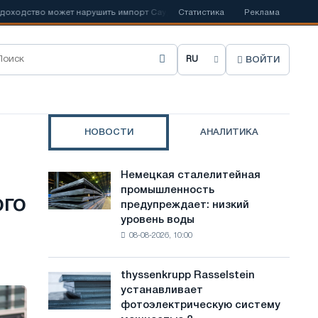
о может нарушить импорт Саудовской стали
Статистика
📰
Испанский Acerinox о
Реклама
ВОЙТИ
В
ы
б
НОВОСТИ
АНАЛИТИКА
р
а
Немецкая сталелитейная
Немецкая
т
промышленность
сталелитейная
ого
предупреждает: низкий
промышленность
ь
уровень воды
предупреждает:
я
08-08-2026, 10:00
низкий
уровень
з
воды
thyssenkrupp Rasselstein
thyssenkrupp
ы
угрожает
устанавливает
Rasselstein
безопасности
к
фотоэлектрическую систему
устанавливает
поставок