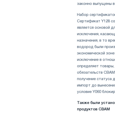
законно выпущены в
Набор сертификато
Сертификат Y128 со
является основой д
исключения, касающ
назначения, в то в
водород были произ
экономической зоне
исключение в отноше
определяет товары, 
обязательств CBAM.
получение статуса 
импорт до вынесения
условие Y060 блоки
Также были устано
продуктов CBAM