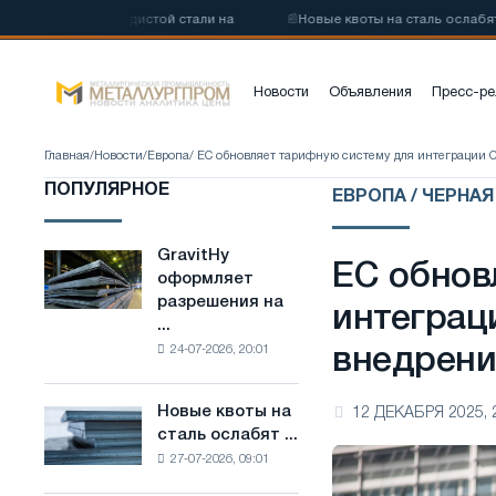
коуглеродистой стали на
📰
Новые квоты на сталь ослабят конкуре
Новости
Объявления
Пресс-ре
Главная
/
Новости
/
Европа
/ ЕС обновляет тарифную систему для интеграции 
ПОПУЛЯРНОЕ
ЕВРОПА / ЧЕРНА
GravitHy
GravitHy
ЕС обнов
оформляет
оформляет
разрешения на
разрешения
интеграц
...
на
24-07-2026, 20:01
внедрени
строительство
завода
по
Новые квоты на
12 ДЕКАБРЯ 2025, 
Новые
производству
сталь ослабят ...
квоты
низкоуглеродистой
27-07-2026, 09:01
на
стали
сталь
на