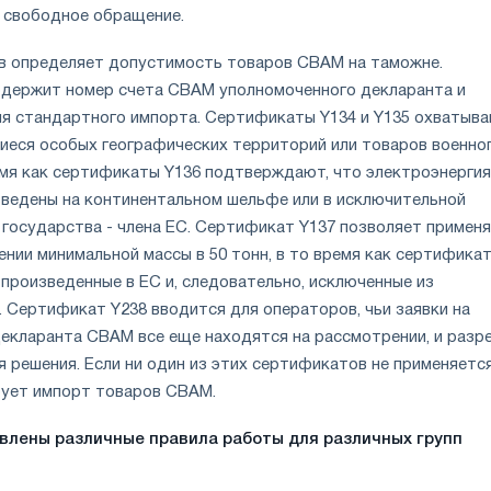
 свободное обращение.
в определяет допустимость товаров CBAM на таможне.
держит номер счета CBAM уполномоченного декларанта и
ля стандартного импорта. Сертификаты Y134 и Y135 охватыв
иеся особых географических территорий или товаров военно
ремя как сертификаты Y136 подтверждают, что электроэнергия
ведены на континентальном шельфе или в исключительной
 государства - члена ЕС. Сертификат Y137 позволяет примен
нии минимальной массы в 50 тонн, в то время как сертификат
произведенные в ЕС и, следовательно, исключенные из
 Сертификат Y238 вводится для операторов, чьи заявки на
декларанта CBAM все еще находятся на рассмотрении, и разр
 решения. Если ни один из этих сертификатов не применяется
рует импорт товаров CBAM.
влены различные правила работы для различных групп