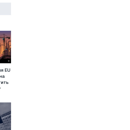
ля EU
 на
тить
у