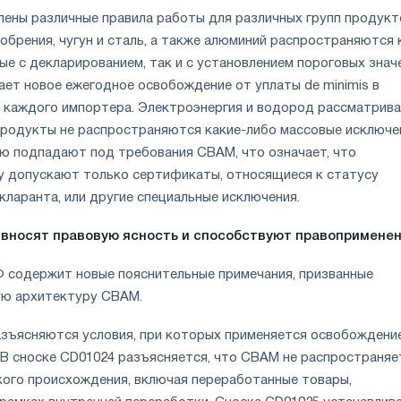
лены различные правила работы для различных групп продукт
обрения, чугун и сталь, а также алюминий распространяются 
ые с декларированием, так и с установлением пороговых знач
ает новое ежегодное освобождение от уплаты de minimis в
я каждого импортера. Электроэнергия и водород рассматрив
 продукты не распространяются какие-либо массовые исключен
ью подпадают под требования CBAM, что означает, что
 допускают только сертификаты, относящиеся к статусу
кларанта, или другие специальные исключения.
вносят правовую ясность и способствуют правопримене
содержит новые пояснительные примечания, призванные
ую архитектуру CBAM.
азъясняются условия, при которых применяется освобождени
 В сноске CD01024 разъясняется, что CBAM не распространяе
кого происхождения, включая переработанные товары,