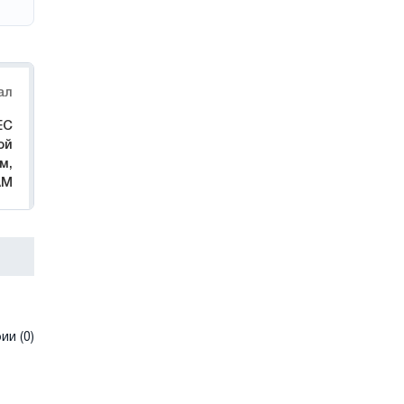
ал
ЕС
ой
м,
AM
и (0)