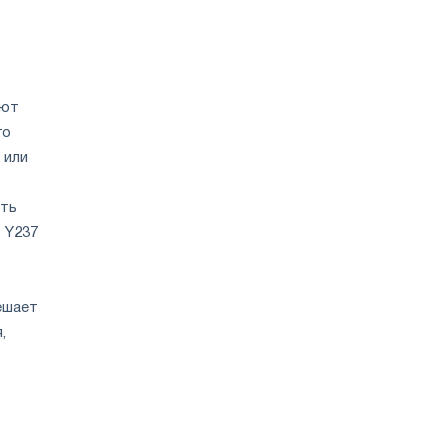
ают
го
 или
ять
 Y237
ешает
,