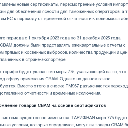
тавлены новые сертификаты, пересмотренные условия импорт
ски для обеспечения ясности для таможенных операторов, а 
тем ЕС к переходу от временной отчетности к полномасштаб
го периода с 1 октября 2023 года по 31 декабря 2025 года
 CBAM должны были представлять ежеквартальные отчеты с
м прямых и косвенных выбросов, количества продукции и цен
плаченных в стране-экспортере.
в тарифе будет указан тип меры 775, указывающий на то, что
од сферу применения CBAM. Однако на данном этапе
буются. Вместо этого в сноске TM967 разъясняются перехо
дставлению отчетности и временные исключения.
рмление товаров CBAM на основе сертификатов
да система существенно изменится. ТАРИФНАЯ мера 775 будет
ьные условия, которые определяют, могут ли товары CBAM б