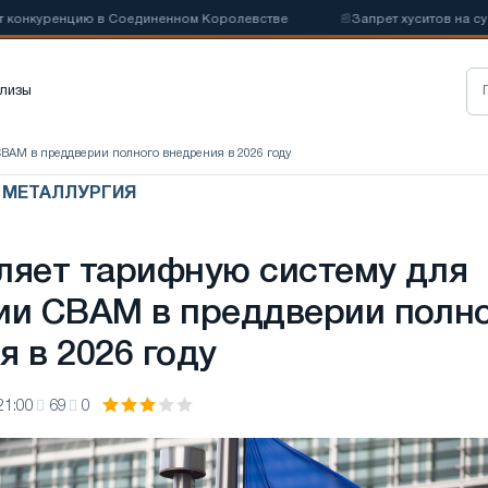
нцию в Соединенном Королевстве
📰
Запрет хуситов на судоходств
лизы
CBAM в преддверии полного внедрения в 2026 году
Я МЕТАЛЛУРГИЯ
ляет тарифную систему для
ии CBAM в преддверии полн
я в 2026 году
21:00
69
0