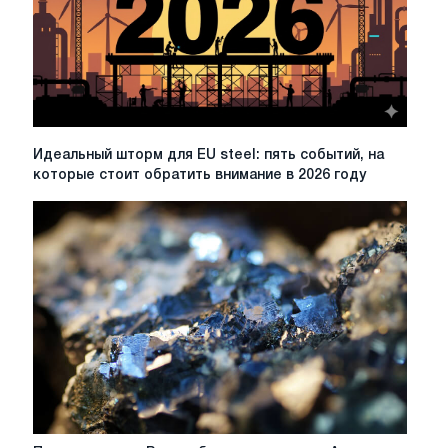
Идеальный
Идеальный шторм для EU steel: пять событий, на
шторм
которые стоит обратить внимание в 2026 году
для
EU
steel:
пять
событий,
на
которые
стоит
обратить
внимание
в
2026
году
Правительство