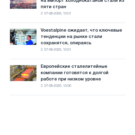
на импорт холоднокатаной стали из
объявил
путей
пяти стран
окончательные
Москвы
07-08-2026, 10:01
пошлины
и
на
Ярославля
импорт
Voestalpine ожидает, что ключевые
Voestalpine
холоднокатаной
тенденции на рынке стали
ожидает,
стали
сохранятся, опираясь
что
из
07-08-2026, 10:01
ключевые
пяти
тенденции
стран
на
Европейские сталелитейные
Европейские
рынке
компании готовятся к долгой
сталелитейные
стали
работе при низком уровне
компании
сохранятся,
07-08-2026, 10:00
готовятся
опираясь
к
на
долгой
диверсификацию
работе
при
низком
уровне
воды