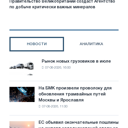
Правительство Великобритании создаст Агентство
Великобритании
по добыче критически важных минералов
создаст
Агентство
по
добыче
критически
важных
НОВОСТИ
АНАЛИТИКА
минералов
Рынок новых грузовиков в июле
Рынок
07-08-2026, 16:00
новых
грузовиков
в
июле
На БМК произвели проволоку для
На
обновления трамвайных путей
БМК
Москвы и Ярославля
произвели
07-08-2026, 11:00
проволоку
для
обновления
ЕС объявил окончательные пошлины
ЕС
трамвайных