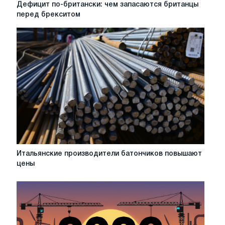
Дефицит
Дефицит по-британски: чем запасаются британцы
по-
перед брекситом
британски:
чем
запасаются
британцы
перед
брекситом
Итальянские
Итальянские производители батончиков повышают
производители
цены
батончиков
повышают
цены