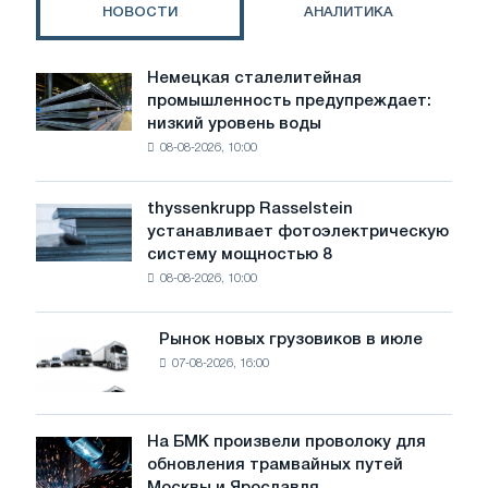
НОВОСТИ
АНАЛИТИКА
Немецкая сталелитейная
Немецкая
промышленность предупреждает:
сталелитейная
низкий уровень воды
промышленность
08-08-2026, 10:00
предупреждает:
низкий
уровень
thyssenkrupp Rasselstein
thyssenkrupp
воды
устанавливает фотоэлектрическую
Rasselstein
угрожает
систему мощностью 8
устанавливает
безопасности
08-08-2026, 10:00
фотоэлектрическую
поставок
систему
мощностью
Рынок новых грузовиков в июле
Рынок
8
07-08-2026, 16:00
новых
МВт
грузовиков
для
в
достижения
июле
На БМК произвели проволоку для
целей
На
обновления трамвайных путей
обезуглероживания
БМК
Москвы и Ярославля