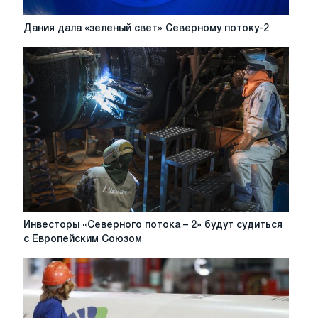
Дания
Дания дала «зеленый свет» Северному потоку-2
дала
«зеленый
свет»
Северному
потоку-2
Инвесторы
Инвесторы «Северного потока – 2» будут судиться
«Северного
с Европейским Союзом
потока
–
2»
будут
судиться