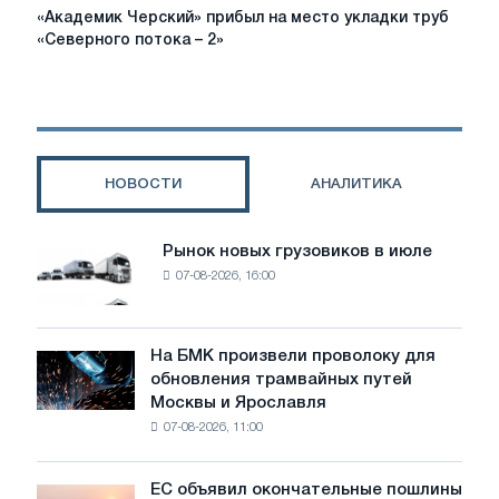
«Академик
«Академик Черский» прибыл на место укладки труб
Черский»
«Северного потока – 2»
прибыл
на
место
укладки
труб
«Северного
НОВОСТИ
АНАЛИТИКА
потока
–
2»
Рынок новых грузовиков в июле
Рынок
07-08-2026, 16:00
новых
грузовиков
в
июле
На БМК произвели проволоку для
На
обновления трамвайных путей
БМК
Москвы и Ярославля
произвели
07-08-2026, 11:00
проволоку
для
обновления
ЕС объявил окончательные пошлины
ЕС