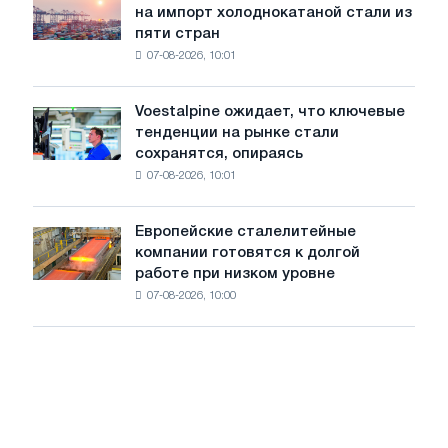
трамвайных
на импорт холоднокатаной стали из
объявил
путей
пяти стран
окончательные
Москвы
07-08-2026, 10:01
пошлины
и
на
Ярославля
импорт
Voestalpine ожидает, что ключевые
Voestalpine
холоднокатаной
тенденции на рынке стали
ожидает,
стали
сохранятся, опираясь
что
из
07-08-2026, 10:01
ключевые
пяти
тенденции
стран
на
Европейские сталелитейные
Европейские
рынке
компании готовятся к долгой
сталелитейные
стали
работе при низком уровне
компании
сохранятся,
07-08-2026, 10:00
готовятся
опираясь
к
на
долгой
диверсификацию
работе
при
низком
уровне
воды