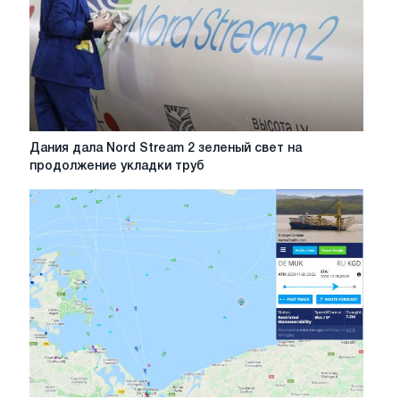
с
Европейским
Союзом
Дания
Дания дала Nord Stream 2 зеленый свет на
дала
продолжение укладки труб
Nord
Stream
2
зеленый
свет
на
продолжение
укладки
труб