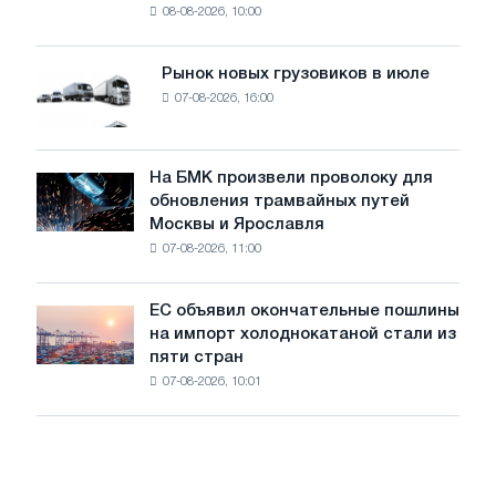
08-08-2026, 10:00
фотоэлектрическую
поставок
систему
мощностью
Рынок новых грузовиков в июле
Рынок
8
07-08-2026, 16:00
новых
МВт
грузовиков
для
в
достижения
июле
На БМК произвели проволоку для
целей
На
обновления трамвайных путей
обезуглероживания
БМК
Москвы и Ярославля
произвели
07-08-2026, 11:00
проволоку
для
обновления
ЕС объявил окончательные пошлины
ЕС
трамвайных
на импорт холоднокатаной стали из
объявил
путей
пяти стран
окончательные
Москвы
07-08-2026, 10:01
пошлины
и
на
Ярославля
импорт
холоднокатаной
стали