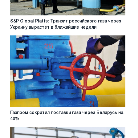
S&P
S&P Global Platts: Транзит российского газа через
Global
Украину вырастет в ближайшие недели
Platts:
Транзит
российского
газа
через
Украину
вырастет
в
ближайшие
недели
Газпром
Газпром сократил поставки газа через Беларусь на
сократил
40%
поставки
газа
через