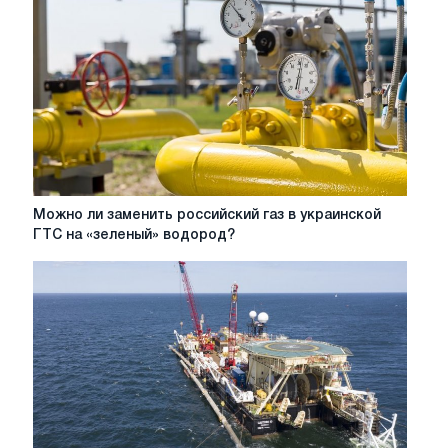
Беларусь
на
40%
Можно
Можно ли заменить российский газ в украинской
ли
ГТС на «зеленый» водород?
заменить
российский
газ
в
украинской
ГТС
на
«зеленый»
водород?