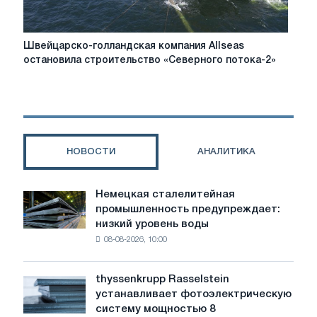
Швейцарско-
Швейцарско-голландская компания Allseas
голландская
остановила строительство «Северного потока-2»
компания
Allseas
остановила
строительство
«Северного
потока-2»
НОВОСТИ
АНАЛИТИКА
Немецкая сталелитейная
Немецкая
промышленность предупреждает:
сталелитейная
низкий уровень воды
промышленность
08-08-2026, 10:00
предупреждает:
низкий
уровень
thyssenkrupp Rasselstein
thyssenkrupp
воды
устанавливает фотоэлектрическую
Rasselstein
угрожает
систему мощностью 8
устанавливает
безопасности