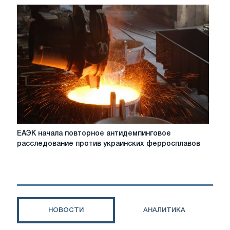
хотят
покупать
колеса
украинского
«Интерпайпа»
ЕАЭК
ЕАЭК начала повторное антидемпинговое
начала
расследование против украинских ферросплавов
повторное
антидемпинговое
расследование
против
украинских
ферросплавов
НОВОСТИ
АНАЛИТИКА