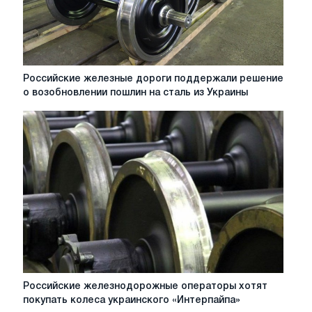
Российские
Российские железные дороги поддержали решение
железные
о возобновлении пошлин на сталь из Украины
дороги
поддержали
решение
о
возобновлении
пошлин
на
сталь
из
Украины
Российские
Российские железнодорожные операторы хотят
железнодорожные
покупать колеса украинского «Интерпайпа»
операторы