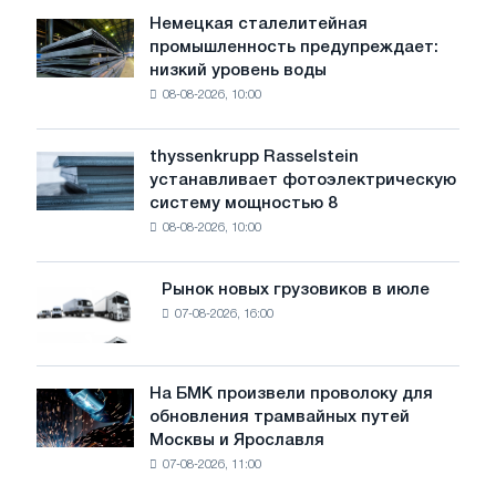
Немецкая сталелитейная
Немецкая
промышленность предупреждает:
сталелитейная
низкий уровень воды
промышленность
08-08-2026, 10:00
предупреждает:
низкий
уровень
thyssenkrupp Rasselstein
thyssenkrupp
воды
устанавливает фотоэлектрическую
Rasselstein
угрожает
систему мощностью 8
устанавливает
безопасности
08-08-2026, 10:00
фотоэлектрическую
поставок
систему
мощностью
Рынок новых грузовиков в июле
Рынок
8
07-08-2026, 16:00
новых
МВт
грузовиков
для
в
достижения
июле
На БМК произвели проволоку для
целей
На
обновления трамвайных путей
обезуглероживания
БМК
Москвы и Ярославля
произвели
07-08-2026, 11:00
проволоку
для