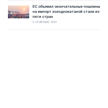
обновления
ЕС объявил окончательные пошлины
ЕС
трамвайных
на импорт холоднокатаной стали из
объявил
путей
пяти стран
окончательные
Москвы
07-08-2026, 10:01
пошлины
и
на
Ярославля
импорт
холоднокатаной
стали
из
пяти
стран