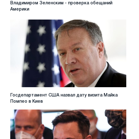
Times:
Владимиром Зеленским - проверка обещаний
Встреча
Америки
Джо
Байдена
с
Владимиром
Зеленским
-
проверка
обещаний
Америки
Госдепартамент
Госдепартамент США назвал дату визита Майка
США
Помпео в Киев
назвал
дату
визита
Майка
Помпео
в