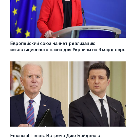
Европейский
Европейский союз начнет реализацию
союз
инвестиционного плана для Украины на 6 млрд евро
начнет
реализацию
инвестиционного
плана
для
Украины
на
6
млрд
евро
Financial
Financial Times: Встреча Джо Байдена с