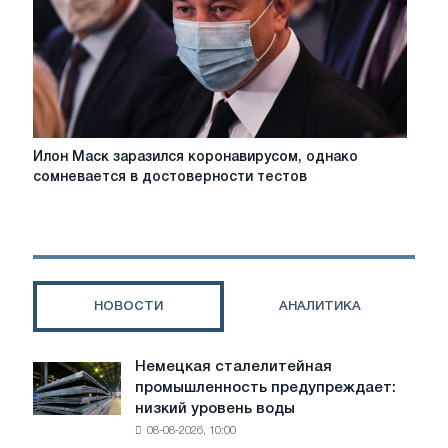
Киев
Илон
Илон Маск заразился коронавирусом, однако
Маск
сомневается в достоверности тестов
заразился
коронавирусом,
однако
сомневается
в
достоверности
НОВОСТИ
АНАЛИТИКА
тестов
Немецкая сталелитейная
Немецкая
промышленность предупреждает:
сталелитейная
низкий уровень воды
промышленность
08-08-2026, 10:00
предупреждает: