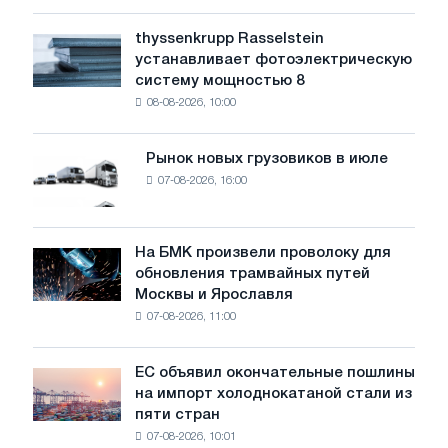
низкий
уровень
thyssenkrupp Rasselstein
thyssenkrupp
воды
устанавливает фотоэлектрическую
Rasselstein
угрожает
систему мощностью 8
устанавливает
безопасности
08-08-2026, 10:00
фотоэлектрическую
поставок
систему
мощностью
Рынок новых грузовиков в июле
Рынок
8
07-08-2026, 16:00
новых
МВт
грузовиков
для
в
достижения
июле
На БМК произвели проволоку для
целей
На
обновления трамвайных путей
обезуглероживания
БМК
Москвы и Ярославля
произвели
07-08-2026, 11:00
проволоку
для
обновления
ЕС объявил окончательные пошлины
ЕС
трамвайных
на импорт холоднокатаной стали из
объявил
путей
пяти стран
окончательные
Москвы
07-08-2026, 10:01
пошлины
и