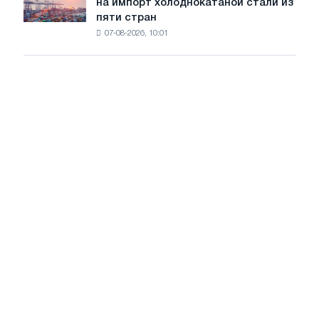
на импорт холоднокатаной стали из
объявил
путей
пяти стран
окончательные
Москвы
07-08-2026, 10:01
пошлины
и
на
Ярославля
импорт
холоднокатаной
стали
из
пяти
стран