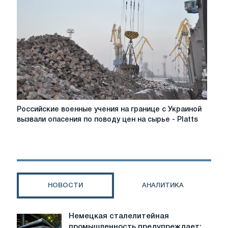
для
молодежи
Российские
Российские военные учения на границе с Украиной
военные
вызвали опасения по поводу цен на сырье - Platts
учения
на
границе
с
Украиной
вызвали
НОВОСТИ
АНАЛИТИКА
опасения
по
поводу
Немецкая сталелитейная
Немецкая
цен
промышленность предупреждает: