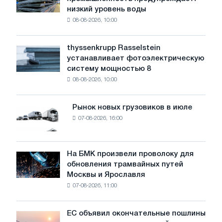
сталелитейная
на
низкий уровень воды
промышленность
сырье
08-08-2026, 10:00
предупреждает:
-
низкий
Platts
уровень
thyssenkrupp Rasselstein
thyssenkrupp
воды
устанавливает фотоэлектрическую
Rasselstein
угрожает
систему мощностью 8
устанавливает
безопасности
08-08-2026, 10:00
фотоэлектрическую
поставок
систему
мощностью
Рынок новых грузовиков в июле
Рынок
8
07-08-2026, 16:00
новых
МВт
грузовиков
для
в
достижения
июле
На БМК произвели проволоку для
целей
На
обновления трамвайных путей
обезуглероживания
БМК
Москвы и Ярославля
произвели
07-08-2026, 11:00
проволоку
для
обновления
ЕС объявил окончательные пошлины
ЕС
трамвайных