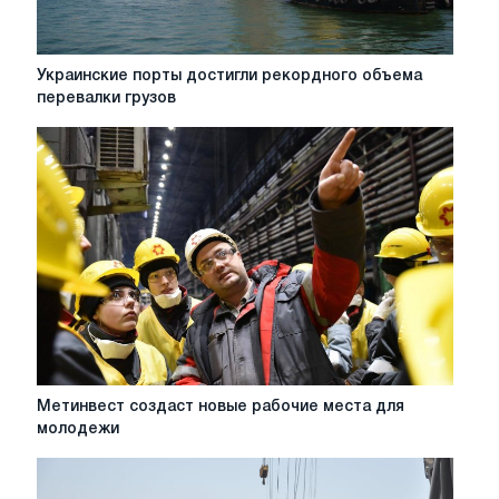
Украинские
Украинские порты достигли рекордного объема
порты
перевалки грузов
достигли
рекордного
объема
перевалки
грузов
Метинвест
Метинвест создаст новые рабочие места для
создаст
молодежи
новые
рабочие
места