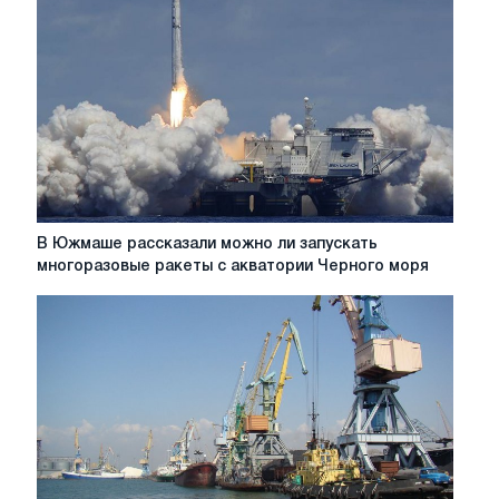
В
В Южмаше рассказали можно ли запускать
Южмаше
многоразовые ракеты с акватории Черного моря
рассказали
можно
ли
запускать
многоразовые
ракеты
с
акватории
Черного
моря