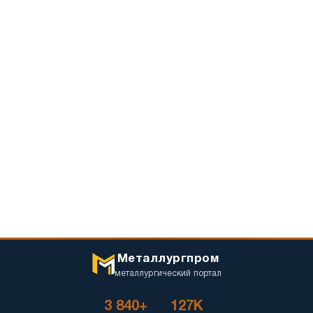
Металлургпром
металлургический портал
3 840+
127K