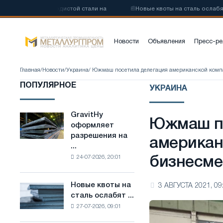
 низкоуглеродистой стали на
📰
Новые квоты на сталь ослабят ко
Новости
Объявления
Пресс-ре
Главная
/
Новости
/
Украина
/ Южмаш посетила делегация американской комп
ПОПУЛЯРНОЕ
УКРАИНА
GravitHy
GravitHy
Южмаш по
оформляет
оформляет
разрешения на
разрешения
американ
...
на
24-07-2026, 20:01
бизнесме
строительство
завода
по
Новые квоты на
3 АВГУСТА 2021, 09
Новые
производству
сталь ослабят ...
квоты
низкоуглеродистой
27-07-2026, 09:01
на
стали
сталь
на