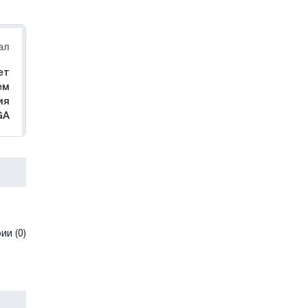
ал
ет
ем
ия
GA
и (0)