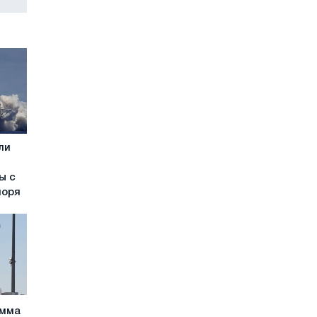
ли
ы с
моря
амма