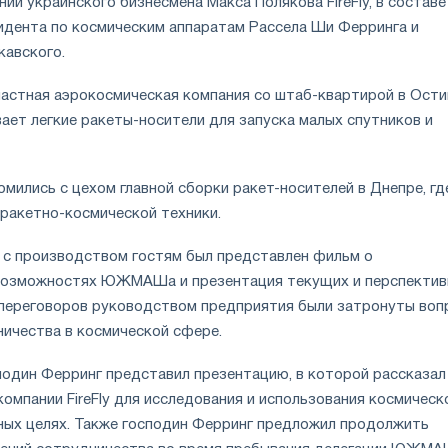
ии украинского бизнесмена Макса Полякова FireFly, в составе
идента по космическим аппаратам Рассела Ши Ферринга и
кавского.
 частная аэрокосмическая компания со штаб-квартирой в Ости
ает легкие ракеты-носители для запуска малых спутников и
мились с цехом главной сборки ракет-носителей в Днепре, гд
ракетно-космической техники.
 с производством гостям был представлен фильм о
возможностях ЮЖМАШа и презентация текущих и перспектив
 переговоров руководством предприятия были затронуты воп
ичества в космической сфере.
подин Ферринг представил презентацию, в которой рассказал
омпании FireFly для исследования и использования космическ
ных целях. Также господин Ферринг предложил продолжить