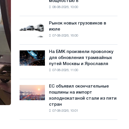
мощностью 8
фотоэлектрическую
с
08-08-2026, 10:00
систему
а
мощностью
8
й
Рынок новых грузовиков в
Рынок
МВт
июле
новых
т
для
07-08-2026, 16:00
грузовиков
достижения
а
в
целей
июле
обезуглероживания
На БМК произвели проволоку
На
для обновления трамвайных
БМК
путей Москвы и Ярославля
произвели
07-08-2026, 11:00
проволоку
для
обновления
ЕС объявил окончательные
ЕС
трамвайных
пошлины на импорт
объявил
путей
холоднокатаной стали из пяти
окончательные
Москвы
стран
пошлины
и
07-08-2026, 10:01
на
Ярославля
импорт
холоднокатаной