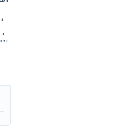
Ша в
19
 в
ко в