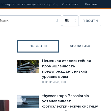
дство может нарушить импорт Саудовской стали
Статистика
📰
Испанский Aceri
Реклама
ВОЙТИ
В
ы
б
НОВОСТИ
АНАЛИТИКА
р
а
Немецкая сталелитейная
Немецкая
т
промышленность
сталелитейная
предупреждает: низкий
промышленность
ь
уровень воды
предупреждает:
я
08-08-2026, 10:00
низкий
уровень
з
воды
thyssenkrupp Rasselstein
thyssenkrupp
ы
угрожает
устанавливает
Rasselstein
безопасности
к
фотоэлектрическую систему
устанавливает
поставок