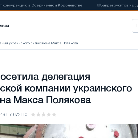
нкуренцию в Соединенном Королевстве
📰
Запрет хуситов на судохо
лизы
ании украинского бизнесмена Макса Полякова
сетила делегация
ской компании украинского
на Макса Полякова
:49
7 072
0