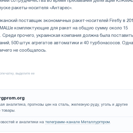
лений сотрудничества во время пребывания делегации ЮЖМА
уске ракеты-носителя «Антарес».
канский поставщик экономичных ракет-носителей Firefly в 20
АШе комплектующие для ракет на общую сумму около 15
. Среди прочего, украинская компания должна была поставить
ний, 500 штук агрегатов автоматики и 40 турбонасосов. Одна
ничего не сообщалось.
rgprom.org
ая аналитика, прогнозы цен на сталь, железную руду, уголь и другие
 товары.
овостей и аналитики на
телеграмм-канале Металлургпром
.