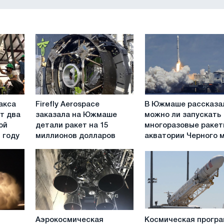
Firefly
В
Макса
Firefly Aerospace
В Южмаше рассказа
Aerospace
Южмаше
т два
заказала на Южмаше
можно ли запускать
заказала
рассказали
ой
детали ракет на 15
многоразовые ракет
на
можно
1 году
миллионов долларов
акватории Черного 
Южмаше
ли
детали
запускать
ракет
многоразовые
на
ракеты
15
с
миллионов
акватории
долларов
Черного
Аэрокосмическая
Космическая
моря
Аэрокосмическая
Космическая прогр