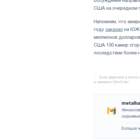
обсуждение направ
США на очередном п
Напомним, что амери
году
заказал
на ЮЖМ
миллионов долларов
США 100 камер сгора
последствии более 
metallu
Финансов
сырьевые
Больше н