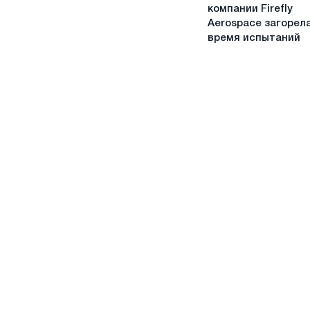
носитель
году
компании Firefly
компании
Aerospace загорел
Firefly
время испытаний
Aerospace
загорелась
во
время
испытаний