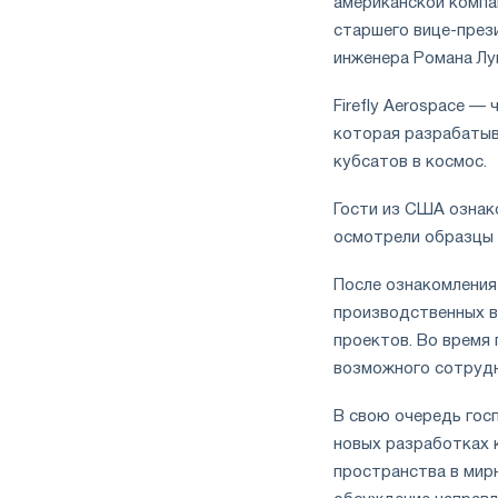
американской компан
старшего вице-през
инженера Романа Лу
Firefly Aerospace —
которая разрабатыв
кубсатов в космос.
Гости из США ознако
осмотрели образцы 
После ознакомления
производственных 
проектов. Во время
возможного сотрудн
В свою очередь гос
новых разработках к
пространства в мир