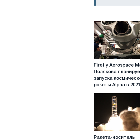
Firefly
Firefly Aerospace 
Aerospace
Полякова планируе
Макса
запуска космическ
Полякова
ракеты Alpha в 202
планирует
два
запуска
космической
ракеты
Alpha
в
Ракета-
2021
Ракета-носитель