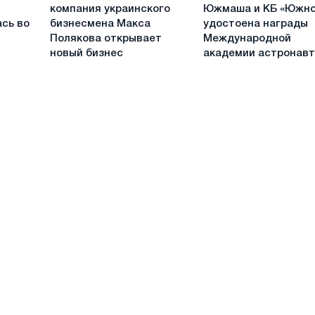
компания
программа
компания украинского
Южмаша и КБ «Южно
украинского
Южмаша
ась во
бизнесмена Макса
удостоена награды
бизнесмена
и
Полякова открывает
Международной
Макса
КБ
новый бизнес
академии астронав
Полякова
«Южное»
открывает
удостоена
новый
награды
бизнес
Международной
академии
астронавтики