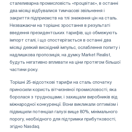
сталеливарна промисловість «процвітає», в останні
два місяці відбувалися тимчасові звільнення і
закриття підприємств на тлі зниження цін на сталь.
Незважаючи на торішнє зростання в результаті
введення президентських тарифів, що обмежують
імпорт сталі, і що спостерігається в останні два
місяці деякий висхідний імпульс, ослаблення попиту і
надлишкова пропозиція, на думку Market Realist,
будуть негативно впливати на ціни протягом більшої
частини року.
Торішні 25-відсоткові тарифи на сталь спочатку
приносили користь вітчизняної промисловості, яка
боролася з труднощами, і захищали виробників від
міжнародної конкуренції. Вони викликали оптимізм і
підвищили потенціал галузі вище 80%, мінімального
порогу, необхідного для підтримки прибутковості,
згідно Nasdaq.