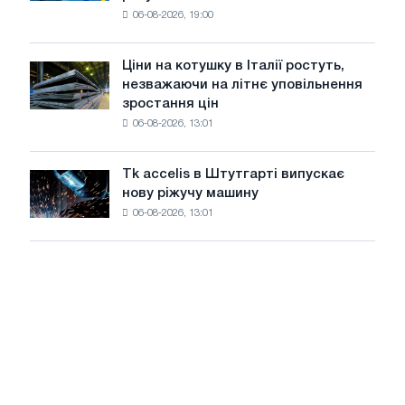
06-08-2026, 19:00
США
знизилися
в
Ціни на котушку в Італії ростуть,
Ціни
липні
незважаючи на літнє уповільнення
на
з
зростання цін
котушку
максимуму
06-08-2026, 13:01
в
2026
Італії
року
ростуть,
Tk accelis в Штутгарті випускає
Tk
незважаючи
нову ріжучу машину
accelis
на
06-08-2026, 13:01
в
літнє
Штутгарті
уповільнення
випускає
зростання
нову
цін
ріжучу
машину