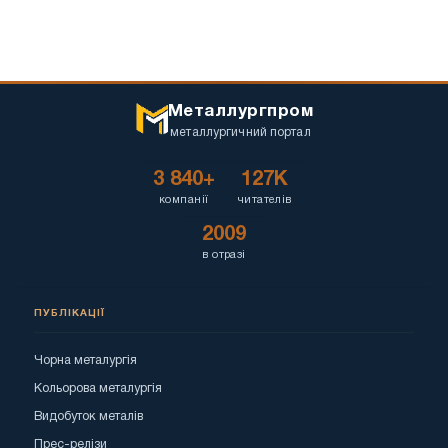
Металлургпром
металлургичний портал
3 840+
127K
компанії
читателів
2009
в отразі
ПУБЛІКАЦІЇ
Чорна металургія
Кольорова металургія
Видобуток металів
Прес-релізи