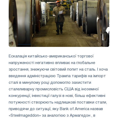
Ескалація китайсько-американської торгової
напруженості негативно впливає на глобальне
зростання, знижуючи світовий попит на сталь. І хоча
введення адміністрацією Трампа тарифів на імпорт
сталі в минулому році допомогло захистити
сталеливарну промисловість США від іноземної
конкуренції, інвестиції галузі в нові, більш ефективні
потужності створюють надлишкові поставки стали,
приводячи до ситуації, яку Bank of America назвав
«Steelmageddon» за аналогією з Армагедон , в