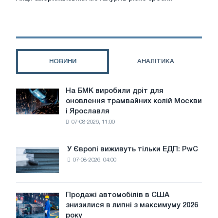
американських
металургів
різко
зросли
НОВИНИ
АНАЛІТИКА
На БМК виробили дріт для
На
оновлення трамвайних колій Москви
БМК
і Ярославля
виробили
07-08-2026, 11:00
дріт
для
оновлення
У Європі виживуть тільки ЕДП: PwC
У
трамвайних
07-08-2026, 04:00
Європі
колій
виживуть
Москви
тільки
і
ЕДП:
Продажі автомобілів в США
Ярославля
Продажі
PwC
знизилися в липні з максимуму 2026
автомобілів
року
в