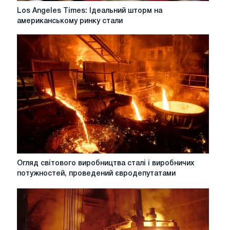
Los
Los Angeles Times: Ідеальний шторм на
Angeles
американському ринку стали
Times:
Ідеальний
шторм
на
американському
ринку
стали
Огляд
Огляд світового виробництва сталі і виробничих
світового
потужностей, проведений євродепутатами
виробництва
сталі
і
виробничих
потужностей,