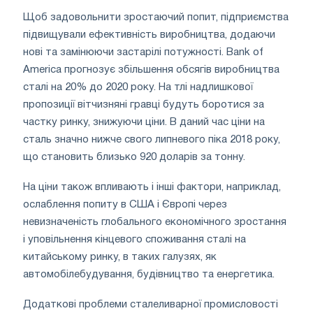
Щоб задовольнити зростаючий попит, підприємства
підвищували ефективність виробництва, додаючи
нові та замінюючи застарілі потужності. Bank of
America прогнозує збільшення обсягів виробництва
сталі на 20% до 2020 року. На тлі надлишкової
пропозиції вітчизняні гравці будуть боротися за
частку ринку, знижуючи ціни. В даний час ціни на
сталь значно нижче свого липневого піка 2018 року,
що становить близько 920 доларів за тонну.
На ціни також впливають і інші фактори, наприклад,
ослаблення попиту в США і Європі через
невизначеність глобального економічного зростання
і уповільнення кінцевого споживання сталі на
китайському ринку, в таких галузях, як
автомобілебудування, будівництво та енергетика.
Додаткові проблеми сталеливарної промисловості