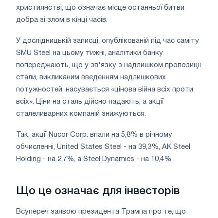
християнстві, що означає місце останньої битви
добра зі злом в кінці часів.
У дослідницькій записці, опублікованій під час саміту
SMU Steel на цьому тижні, аналітики банку
попереджають, що у зв'язку з надлишком пропозиції
стали, викликаним введенням надлишкових
потужностей, насувається «цінова війна всіх проти
всіх». Ціни на сталь дійсно падають, а акції
сталеливарних компаній знижуються.
Так, акції Nucor Corp. впали на 5,8% в річному
обчисленні, United States Steel - на 39,3%, AK Steel
Holding - на 2,7%, а Steel Dynamics - на 10,4%.
Що це означає для інвесторів
Всупереч заявою президента Трампа про те, що