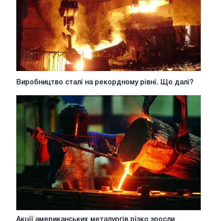
проведений
євродепутатами
Виробництво
Виробництво сталі на рекордному рівні. Що далі?
сталі
на
рекордному
рівні.
Що
далі?
Акції
Акції американських металургів різко зросли