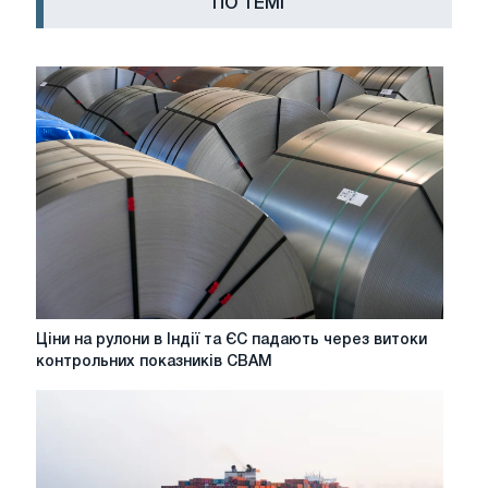
ПО ТЕМІ
Ціни
Ціни на рулони в Індії та ЄС падають через витоки
на
контрольних показників CBAM
рулони
в
Індії
та
ЄС