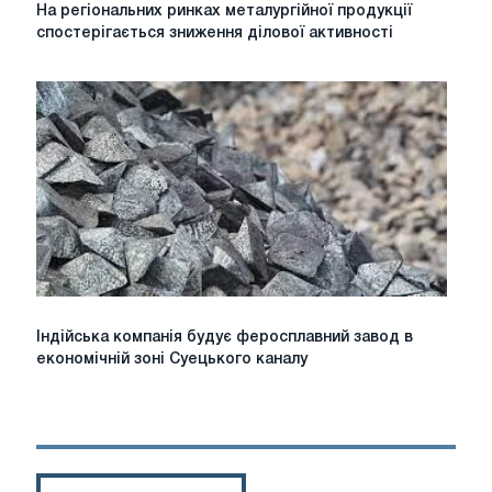
На
На регіональних ринках металургійної продукції
регіональних
спостерігається зниження ділової активності
ринках
металургійної
продукції
спостерігається
зниження
ділової
активності
Індійська
Індійська компанія будує феросплавний завод в
компанія
економічній зоні Суецького каналу
будує
феросплавний
завод
в
економічній
зоні