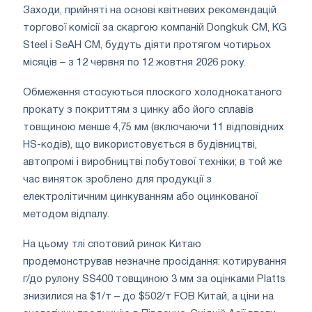
Заходи, прийняті на основі квітневих рекомендацій
торгової комісії за скаргою компаній Dongkuk CM, KG
Steel і SeAH CM, будуть діяти протягом чотирьох
місяців – з 12 червня по 12 жовтня 2026 року.
Обмеження стосуються плоского холоднокатаного
прокату з покриттям з цинку або його сплавів
товщиною менше 4,75 мм (включаючи 11 відповідних
HS-кодів), що використовується в будівництві,
автопромі і виробництві побутової техніки; в той же
час виняток зроблено для продукції з
електролітичним цинкуванням або оцинкованої
методом відпалу.
На цьому тлі спотовий ринок Китаю
продемонстрував незначне просідання: котирування
г/до рулону SS400 товщиною 3 мм за оцінками Platts
знизилися на $1/т – до $502/т FOB Китай, а ціни на