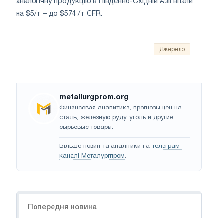
аналогічну продукцію в Південно-Східній Азії впали
на $5/т – до $574 /т CFR.
Джерело
metallurgprom.org
Финансовая аналитика, прогнозы цен на
сталь, железную руду, уголь и другие
сырьевые товары.
Більше новин та аналітики на
телеграм-
каналі Металургпром
.
Навігація
Попередня новина