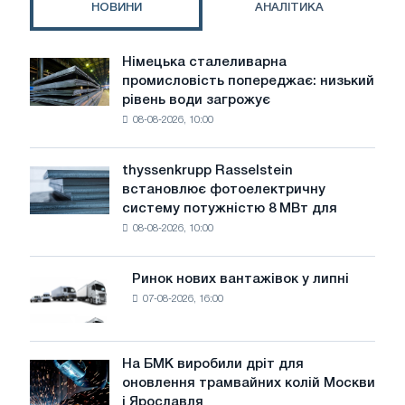
НОВИНИ
АНАЛІТИКА
Суецького
каналу
Німецька сталеливарна
Німецька
промисловість попереджає: низький
сталеливарна
рівень води загрожує
промисловість
08-08-2026, 10:00
попереджає:
низький
рівень
thyssenkrupp Rasselstein
thyssenkrupp
води
встановлює фотоелектричну
Rasselstein
загрожує
систему потужністю 8 МВт для
встановлює
безпеці
08-08-2026, 10:00
фотоелектричну
поставок
систему
потужністю
Ринок нових вантажівок у липні
Ринок
8
07-08-2026, 16:00
нових
МВт
вантажівок
для
у
досягнення
липні
На БМК виробили дріт для
цілей
На
оновлення трамвайних колій Москви
декарбонізації
БМК
і Ярославля