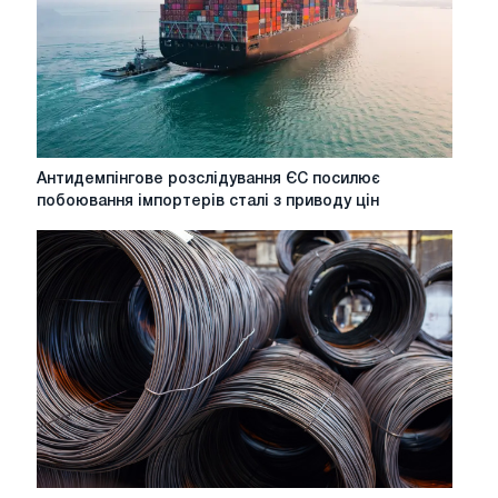
падають
через
витоки
контрольних
показників
CBAM
Антидемпінгове
Антидемпінгове розслідування ЄС посилює
розслідування
побоювання імпортерів сталі з приводу цін
ЄС
посилює
побоювання
імпортерів
сталі
з
приводу
цін