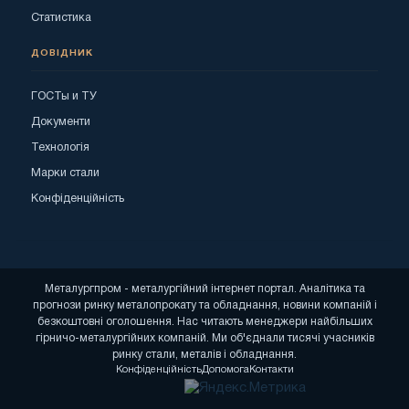
Статистика
ДОВІДНИК
ГОСТы и ТУ
Документи
Технологія
Марки стали
Конфіденційність
Металургпром - металургійний інтернет портал. Аналітика та
прогнози ринку металопрокату та обладнання, новини компаній і
безкоштовні оголошення. Нас читають менеджери найбільших
гірничо-металургійних компаній. Ми об'єднали тисячі учасників
ринку стали, металів і обладнання.
Конфіденційність
Допомога
Контакти