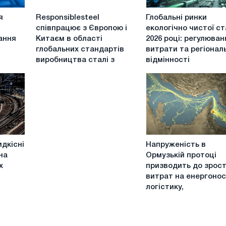
Responsiblesteel
Глобальні
я
Responsiblesteel
Глобальні ринки
співпрацює
ринки
співпрацює з Європою і
екологічно чистої ст
з
екологічно
ання
Китаєм в області
2026 році: регулюван
Європою
чистої
глобальних стандартів
витрати та регіонал
і
сталі
виробництва сталі з
відмінності
Китаєм
в
в
2026
області
році:
глобальних
регулювання,
стандартів
витрати
виробництва
та
сталі
регіональні
Напруженість
з
відмінності
дкісні
Напруженість в
в
низьким
на
Ормузькій протоці
Ормузькій
рівнем
х
призводить до зрос
протоці
викидів
витрат на енергоносі
призводить
логістику,
до
зростання
витрат
на