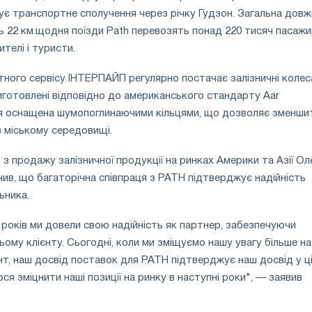
ує транспортне сполучення через річку Гудзон. Загальна дов
 22 км.щодня поїзди Path перевозять понад 220 тисяч пасажир
ителі і туристи.
ного сервісу ІНТЕРПАЙП регулярно постачає залізничні колес
иготовлені відповідно до американського стандарту Aar
я оснащена шумопоглинаючими кільцями, що дозволяє зменши
в міському середовищі.
з продажу залізничної продукції на ринках Америки та Азії Ол
ив, що багаторічна співпраця з PATH підтверджує надійність
ьника.
років ми довели свою надійність як партнер, забезпечуючи
ьому клієнту. Сьогодні, коли ми зміщуємо нашу увагу більше на
т, наш досвід поставок для PATH підтверджує наш досвід у ц
ося зміцнити наші позиції на ринку в наступні роки", — заявив