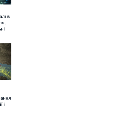
алі в
ня,
ьні
тання
ї і