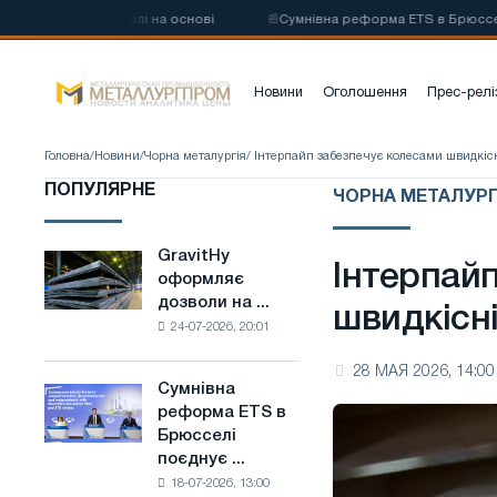
вуглецевої сталі на основі
📰
Сумнівна реформа ETS в Брюсселі поє
Новини
Оголошення
Прес-релі
Головна
/
Новини
/
Чорна металургія
/ Інтерпайп забезпечує колесами швидкі
ПОПУЛЯРНЕ
ЧОРНА МЕТАЛУРГ
GravitHy
GravitHy
Інтерпай
оформляє
оформляє
дозволи на ...
дозволи
швидкісн
24-07-2026, 20:01
на
будівництво
28 МАЯ 2026, 14:00
заводу
Сумнівна
Сумнівна
з
реформа ETS в
реформа
виробництва
Брюсселі
ETS
низьковуглецевої
поєднує ...
в
сталі
18-07-2026, 13:00
Брюсселі
на