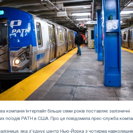
ва компанія Інтерпайп більше семи років поставляє залізничні
их поїздів PATH в США. Про це повідомила прес-служба компані
алізниця, яка з'єднує центр Нью-Йорка з чотирма навколишні