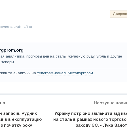
Джерел
rgprom.org
ая аналитика, прогнозы цен на сталь, железную руду, уголь и другие
 товары.
овин та аналітики на
телеграм-каналі Металургпром
.
ина
Наступна нови
н запасів. Рудник
Україну потрібно звільнити від кв
вів в експлуатацію
на сталь в рамках нового торгово
 з початку року
заходу ЄС, - Лука Занот