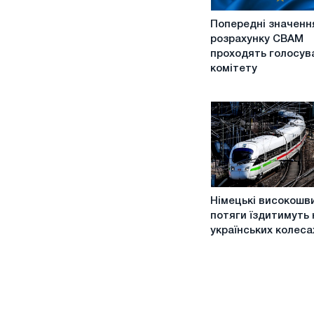
Попередні
Попередні значенн
значення
розрахунку CBAM
розрахунку
проходять голосув
CBAM
комітету
проходять
голосування
комітету
Німецькі
Німецькі високошви
високошвидкісні
потяги їздитимуть 
потяги
українських колеса
їздитимуть
на
українських
колесах