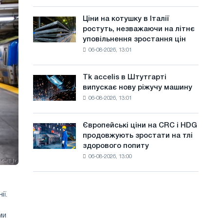
присвячену
а
року
подвигу
Ціни на котушку в Італії
Ціни
й
радянської
ростуть, незважаючи на літнє
на
авіації
т
уповільнення зростання цін
котушку
в
06-08-2026, 13:01
в
у
роки
Італії
Великої
ростуть,
Вітчизняної
Tk accelis в Штутгарті
Tk
незважаючи
війни
випускає нову ріжучу машину
accelis
на
06-08-2026, 13:01
в
літнє
Штутгарті
уповільнення
випускає
зростання
Європейські ціни на CRC і HDG
Європейські
нову
цін
продовжують зростати на тлі
ціни
ріжучу
здорового попиту
на
машину
06-08-2026, 13:00
CRC
і
HDG
продовжують
ї.
зростати
на
ми