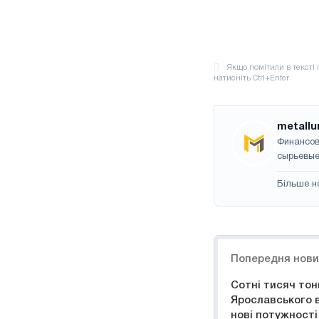
metallu
Финансов
сырьевые
Більше н
Навігація
Попередня нов
Сотні тисяч тон
Ярославського в
нові потужності