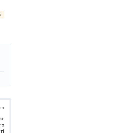
о
на
от
го
ті