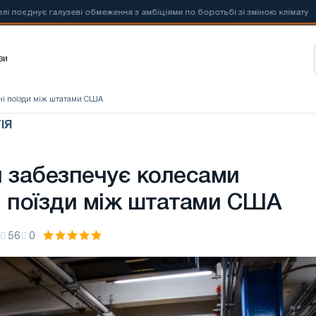
днує галузеві обмеження з амбіціями по боротьбі зі зміною клімату
зи
сні поїзди між штатами США
ІЯ
п забезпечує колесами
і поїзди між штатами США
56
0