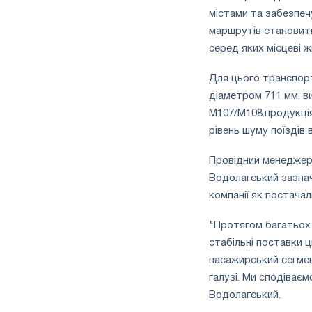
містами та забезпеч
маршрутів становить
серед яких місцеві ж
Для цього транспорт
діаметром 711 мм, в
M107/M108.продукці
рівень шуму поїздів 
Провідний менеджер 
Водолагський зазнач
компанії як постачал
"Протягом багатьох 
стабільні поставки ц
пасажирський сегмен
галузі. Ми сподіваєм
Водолагський.