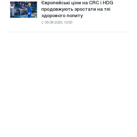
зростання
Європейські ціни на CRC і HDG
Європейські
нову
цін
продовжують зростати на тлі
ціни
ріжучу
здорового попиту
на
машину
06-08-2026, 13:00
CRC
і
HDG
продовжують
зростати
на
тлі
здорового
попиту