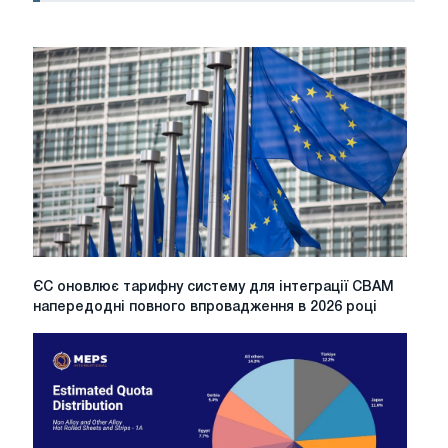
ЄС
ЄС оновлює тарифну систему для інтеграції CBAM
оновлює
напередодні повного впровадження в 2026 році
тарифну
систему
для
інтеграції
CBAM
напередодні
повного