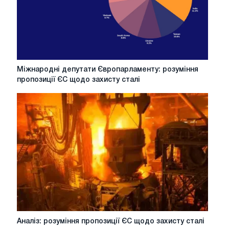
впровадження
в
2026
році
Міжнародні
Міжнародні депутати Європарламенту: розуміння
депутати
пропозиції ЄС щодо захисту сталі
Європарламенту:
розуміння
пропозиції
ЄС
щодо
захисту
сталі
Аналіз:
Аналіз: розуміння пропозиції ЄС щодо захисту сталі
розуміння