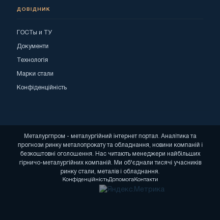
ДОВІДНИК
ГОСТы и ТУ
Документи
Технологія
Марки стали
Конфіденційність
Металургпром - металургійний інтернет портал. Аналітика та
прогнози ринку металопрокату та обладнання, новини компаній і
безкоштовні оголошення. Нас читають менеджери найбільших
гірничо-металургійних компаній. Ми об'єднали тисячі учасників
ринку стали, металів і обладнання.
Конфіденційність
Допомога
Контакти