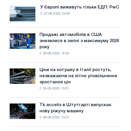
У Європі виживуть тільки ЕДП: PwC
У
07-08-2026, 04:00
Європі
виживуть
тільки
ЕДП:
Продажі автомобілів в США
Продажі
PwC
знизилися в липні з максимуму 2026
автомобілів
року
в
06-08-2026, 19:00
США
знизилися
в
Ціни на котушку в Італії ростуть,
Ціни
липні
незважаючи на літнє уповільнення
на
з
зростання цін
котушку
максимуму
06-08-2026, 13:01
в
2026
Італії
року
ростуть,
Tk accelis в Штутгарті випускає
Tk
незважаючи
нову ріжучу машину
accelis
на
06-08-2026, 13:01
в
літнє
Штутгарті
уповільнення
випускає