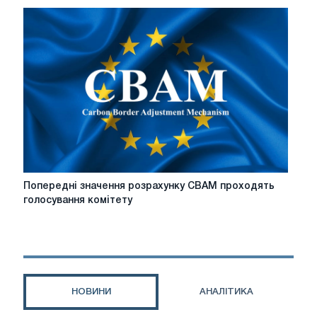
пропозиції
ЄС
щодо
захисту
сталі
Попередні
Попередні значення розрахунку CBAM проходять
значення
голосування комітету
розрахунку
CBAM
проходять
голосування
комітету
НОВИНИ
АНАЛІТИКА