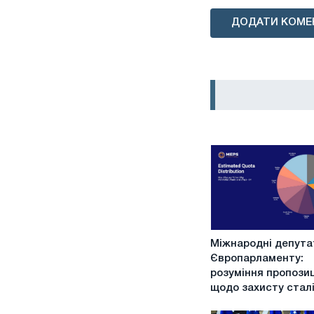
ДОДАТИ КОМЕ
Міжнародні
Міжнародні депута
депутати
Європарламенту:
Європарламенту:
розуміння пропозиц
розуміння
щодо захисту стал
пропозиції
ЄС