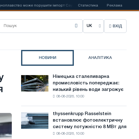
вство може порушити імпорт Саудівської сталі
Статистика
📰
Іспанська Acerinox
Реклама
ВХІД
О
б
р
НОВИНИ
АНАЛІТИКА
а
т
у
Німецька сталеливарна
Німецька
и
промисловість попереджає:
сталеливарна
я
низький рівень води загрожує
промисловість
м
08-08-2026, 10:00
попереджає:
о
низький
рівень
в
thyssenkrupp Rasselstein
thyssenkrupp
води
встановлює фотоелектричну
Rasselstein
у
загрожує
систему потужністю 8 МВт для
встановлює
безпеці
с
08-08-2026, 10:00
фотоелектричну
поставок