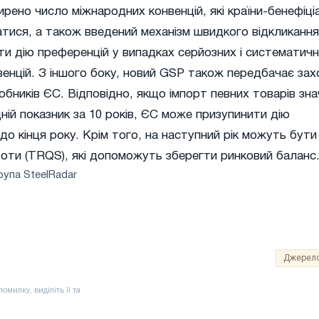
рено число міжнародних конвенцій, які країни-бенефіці
тися, а також введений механізм швидкого відкликання
и дію преференцій у випадках серйозних і систематич
енцій. З іншого боку, новий GSP також передбачає за
бників ЄС. Відповідно, якщо імпорт певних товарів зн
ій показник за 10 років, ЄС може призупинити дію
 до кінця року. Крім того, на наступний рік можуть бути
воти (TRQS), які допоможуть зберегти ринковий баланс
рупа SteelRadar
Джерел