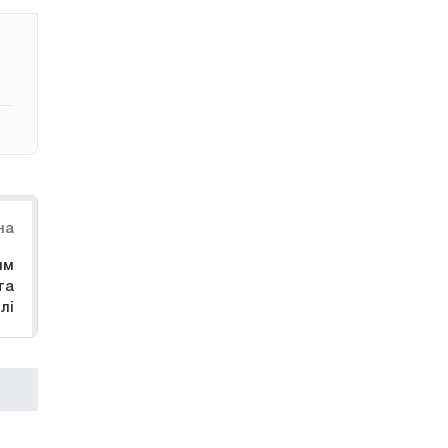
на
ям
та
лі