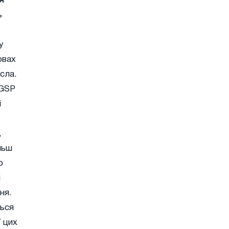
я
ь
у
овах
сла.
 GSP
і
,
льш
о
і
ня.
ться
 цих