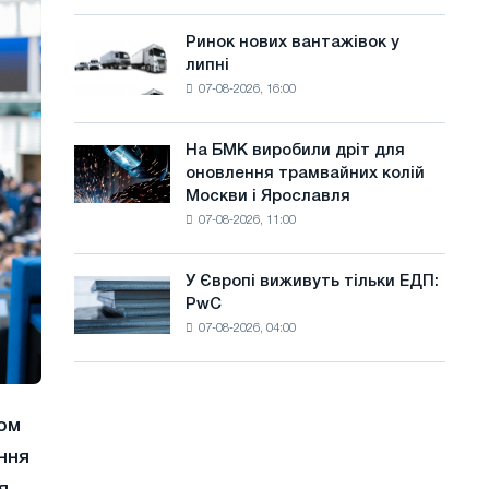
систему
а
потужністю
Ринок нових вантажівок у
Ринок
й
8
липні
нових
МВт
т
07-08-2026, 16:00
вантажівок
для
у
у
досягнення
липні
цілей
На БМК виробили дріт для
На
декарбонізації
оновлення трамвайних колій
БМК
Москви і Ярославля
виробили
07-08-2026, 11:00
дріт
для
оновлення
У Європі виживуть тільки ЕДП:
У
трамвайних
PwC
Європі
колій
07-08-2026, 04:00
виживуть
Москви
тільки
і
ЕДП:
Ярославля
PwC
ом
ння