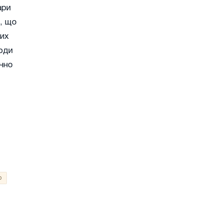
ари
, що
них
ходи
ачно
.
о