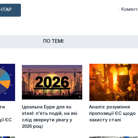
НТАР
Комента
ПО ТЕМІ
Ідеальна
Аналіз:
ти
Ідеальна Буря для eu
Аналіз: розуміння
Буря
розуміння
steel: п'ять подій, на які
пропозиції ЄС щодо
для
пропозиції
ії ЄС
слід звернути увагу у
захисту сталі
eu
ЄС
і
2026 році
steel:
щодо
п'ять
захисту