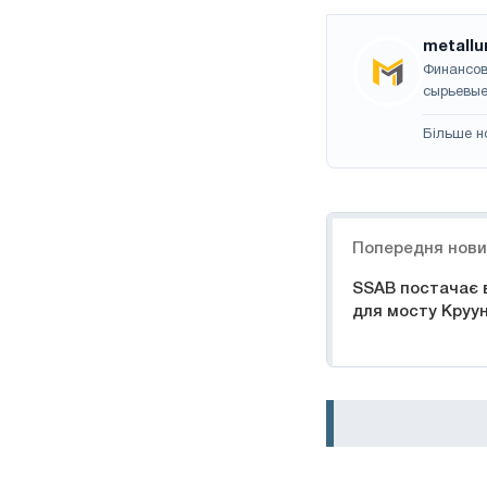
metallu
Финансов
сырьевые
Більше н
Навігація
Попередня нов
SSAB постачає 
для мосту Круун