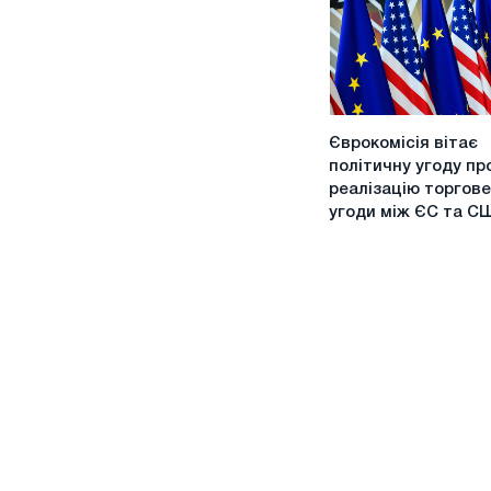
щодо
захисту
сталі
Єврокомісія
Єврокомісія вітає
вітає
політичну угоду пр
політичну
реалізацію торгове
угоду
угоди між ЄС та С
про
реалізацію
торговельної
угоди
між
ЄС
та
США