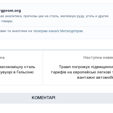
rgprom.org
ая аналитика, прогнозы цен на сталь, железную руду, уголь и другие
 товары.
овин та аналітики на
телеграм-каналі Металургпром
.
ина
Наступна нови
високоміцну сталь
Трамп погрожує підвищенн
увуорі в Гельсінкі
тарифів на європейські легкові 
вантажні автомобі
КОМЕНТАРІ