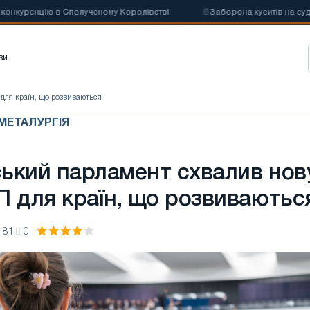
уренцію в Сполученому Королівстві
📰
Заборона хуситів на суднопла
зи
для країн, що розвиваються
 МЕТАЛУРГІЯ
ький парламент схвалив нов
П для країн, що розвиваютьс
81
0