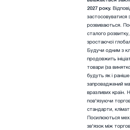
вважається закл
2027 року.
Відпові
застосовуватися з
розвиваються. По
сталого розвитку,
зростаючої глобал
Будучи одним з кл
продовжить ініціат
товари (за винятко
будуть як і раніш
запроваджений май
вразливих країн. 
пов'язуючи торгов
стандарти, клімат
Посилюються механ
зв'язок між торго