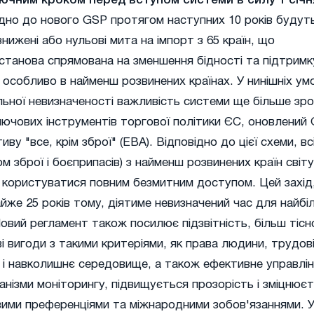
ючним кроком перед вступом системи в силу 1 січн
дно до нового GSP протягом наступних 10 років будут
нижені або нульові мита на імпорт з 65 країн, що
станова спрямована на зменшення бідності та підтримк
 особливо в найменш розвинених країнах. У нинішніх ум
ьної невизначеності важливість системи ще більше зро
ючових інструментів торгової політики ЄС, оновлений
иву "все, крім зброї" (EBA). Відповідно до цієї схеми, вс
м зброї і боєприпасів) з найменш розвинених країн світу
е користуватися повним безмитним доступом. Цей захід
же 25 років тому, діятиме невизначений час для найбі
Новий регламент також посилює підзвітність, більш тісн
і вигоди з такими критеріями, як права людини, трудов
 і навколишнє середовище, а також ефективне управлін
ізми моніторингу, підвищується прозорість і зміцнює
вими преференціями та міжнародними зобов'язаннями. У