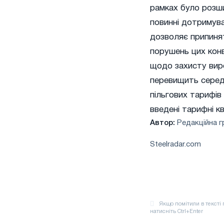
рамках було розши
повинні дотримува
дозволяє припинят
порушень цих конв
щодо захисту виро
перевищить середн
пільгових тарифів
введені тарифні к
Автор:
Редакційна г
Steelradar.com