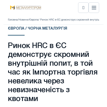
Головна
/
Новини
/
Європа
/ Ринок HRC в ЄС демонструє скромний внутрішній поп
ЄВРОПА / ЧОРНА МЕТАЛУРГІЯ
Ринок HRC в ЄС
демонструє скромний
внутрішній попит, в той
час як Імпортна торгівля
невелика через
невизначеність з
квотами