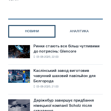
в
ЄС
контрастують
зі
слабким
імпортом
НОВИНИ
АНАЛІТИКА
і
зростаючою
плутаниною
Ринки стають все більш чутливими
Ринки
в
до потрясінь: Glencore
стають
CBAM
05-08-2026, 22:00
все
більш
чутливими
Каслінський завод виготовив
Каслінський
до
чавунний шаховий павільйон для
завод
потрясінь:
Бєлгорода
виготовив
Glencore
05-08-2026, 21:00
чавунний
шаховий
павільйон
Деріжебур завершує придбання
Деріжебур
для
німецької компанії Scholz після
завершує
Бєлгорода
схвалення