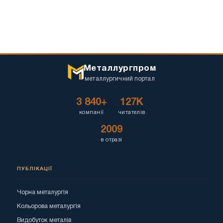
Металлургпром
металлургичний портал
3 840+
127K
компанії
читателів
2009
в отразі
ПУБЛІКАЦІЇ
Чорна металургія
Кольорова металургія
Видобуток металів