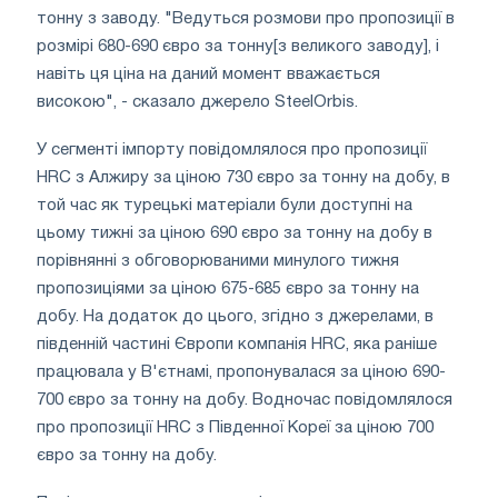
тонну з заводу. "Ведуться розмови про пропозиції в
розмірі 680-690 євро за тонну[з великого заводу], і
навіть ця ціна на даний момент вважається
високою", - сказало джерело SteelOrbis.
У сегменті імпорту повідомлялося про пропозиції
HRC з Алжиру за ціною 730 євро за тонну на добу, в
той час як турецькі матеріали були доступні на
цьому тижні за ціною 690 євро за тонну на добу в
порівнянні з обговорюваними минулого тижня
пропозиціями за ціною 675-685 євро за тонну на
добу. На додаток до цього, згідно з джерелами, в
південній частині Європи компанія HRC, яка раніше
працювала у В'єтнамі, пропонувалася за ціною 690-
700 євро за тонну на добу. Водночас повідомлялося
про пропозиції HRC з Південної Кореї за ціною 700
євро за тонну на добу.