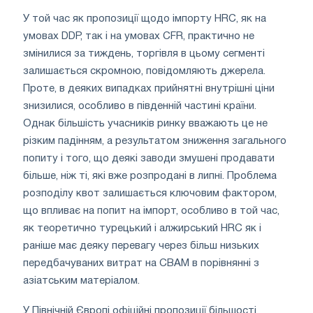
У той час як пропозиції щодо імпорту HRC, як на
умовах DDP, так і на умовах CFR, практично не
змінилися за тиждень, торгівля в цьому сегменті
залишається скромною, повідомляють джерела.
Проте, в деяких випадках прийнятні внутрішні ціни
знизилися, особливо в південній частині країни.
Однак більшість учасників ринку вважають це не
різким падінням, а результатом зниження загального
попиту і того, що деякі заводи змушені продавати
більше, ніж ті, які вже розпродані в липні. Проблема
розподілу квот залишається ключовим фактором,
що впливає на попит на імпорт, особливо в той час,
як теоретично турецький і алжирський HRC як і
раніше має деяку перевагу через більш низьких
передбачуваних витрат на CBAM в порівнянні з
азіатським матеріалом.
У Північній Європі офіційні пропозиції більшості