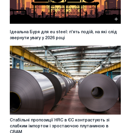
імпортерів
Ідеальна
Ідеальна Буря для eu steel: п'ять подій, на які слід
Буря
звернути увагу у 2026 році
для
eu
steel:
п'ять
подій,
на
які
слід
звернути
увагу
у
2026
році
Стабільні
Стабільні пропозиції HRC в ЄС контрастують зі
пропозиції
слабким імпортом і зростаючою плутаниною в
HRC
CBAM