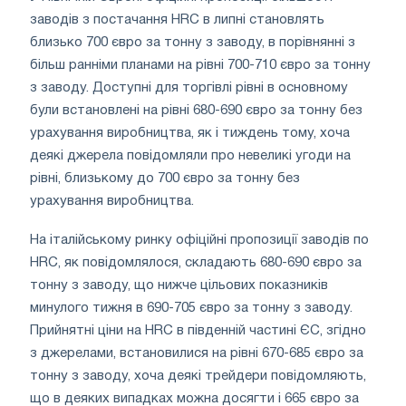
заводів з постачання HRC в липні становлять
близько 700 євро за тонну з заводу, в порівнянні з
більш ранніми планами на рівні 700-710 євро за тонну
з заводу. Доступні для торгівлі рівні в основному
були встановлені на рівні 680-690 євро за тонну без
урахування виробництва, як і тиждень тому, хоча
деякі джерела повідомляли про невеликі угоди на
рівні, близькому до 700 євро за тонну без
урахування виробництва.
На італійському ринку офіційні пропозиції заводів по
HRC, як повідомлялося, складають 680-690 євро за
тонну з заводу, що нижче цільових показників
минулого тижня в 690-705 євро за тонну з заводу.
Прийнятні ціни на HRC в південній частині ЄС, згідно
з джерелами, встановилися на рівні 670-685 євро за
тонну з заводу, хоча деякі трейдери повідомляють,
що в деяких випадках можна досягти і 665 євро за