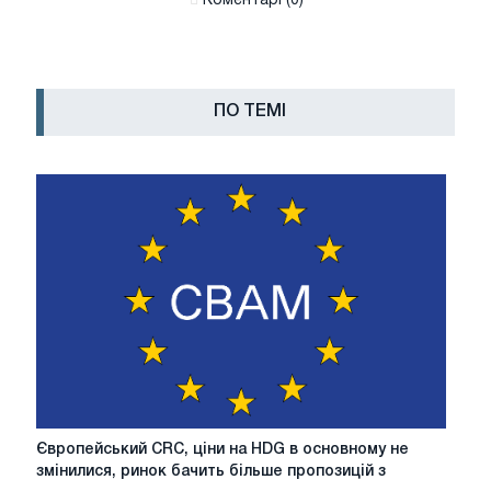
Коментарі (0)
ПО ТЕМІ
Європейський
Європейський CRC, ціни на HDG в основному не
CRC,
змінилися, ринок бачить більше пропозицій з
ціни