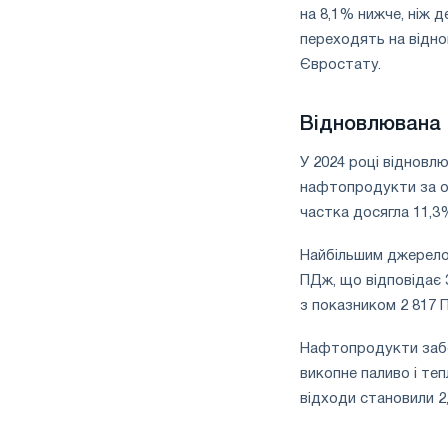
на 8,1% нижче, ніж 
переходять на віднов
Євростату.
Відновлювана 
У 2024 році відновл
нафтопродукти за об
частка досягла 11,3
Найбільшим джерелом
ПДж, що відповідає 
з показником 2 817 
Нафтопродукти забе
викопне паливо і те
відходи становили 2,