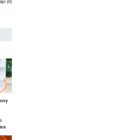
рі (0)
ону
о
ива