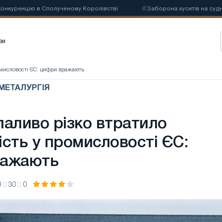
уренцію в Сполученому Королівстві
📰
Заборона хуситів на суднопла
зи
омисловості ЄС: цифри вражають
 МЕТАЛУРГІЯ
паливо різко втратило
ість у промисловості ЄС:
ражають
0
30
0