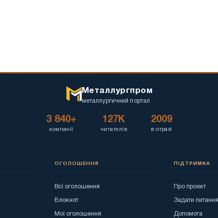
Металлургпром
металлургичний портал
3 840+
127K
2009
компанії
читателів
в отразі
ОГОЛОШЕННЯ
ПІДТРИМКА
Всі оголошення
Про проект
Блокнот
Задати питанн
Мої оголошення
Допомога