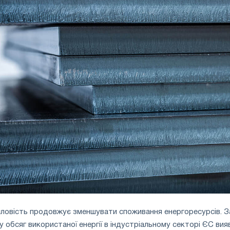
ловість продовжує зменшувати споживання енергоресурсів. З
у обсяг використаної енергії в індустріальному секторі ЄС вия