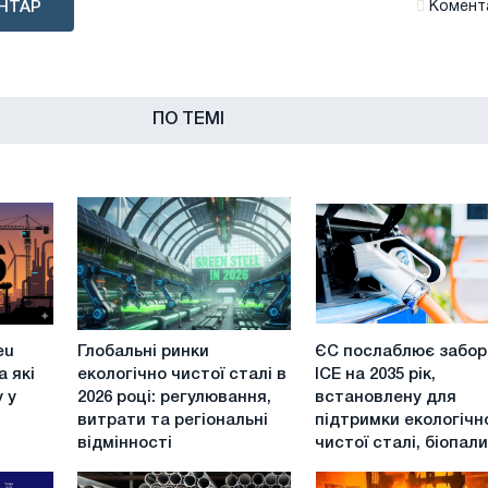
НТАР
Комента
ПО ТЕМІ
Глобальні
ЄС
eu
Глобальні ринки
ЄС послаблює забор
ринки
послаблює
а які
екологічно чистої сталі в
ICE на 2035 рік,
екологічно
заборону
 у
2026 році: регулювання,
встановлену для
чистої
ICE
витрати та регіональні
підтримки екологічн
сталі
на
відмінності
чистої сталі, біопал
в
2035
2026
рік,