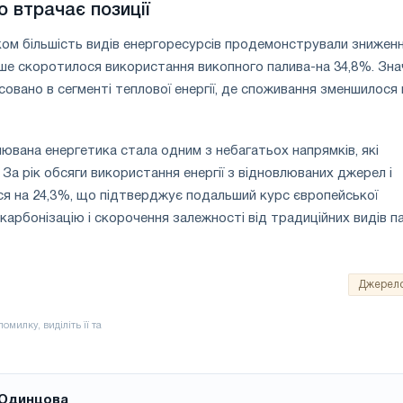
 втрачає позиції
ком більшість видів енергоресурсів продемонстрували знижен
ше скоротилося використання викопного палива-на 34,8%. Зна
совано в сегменті теплової енергії, де споживання зменшилося 
лювана енергетика стала одним з небагатьох напрямків, які
За рік обсяги використання енергії з відновлюваних джерел і
ся на 24,3%, що підтверджує подальший курс європейської
карбонізацію і скорочення залежності від традиційних видів па
Джерел
Одинцова