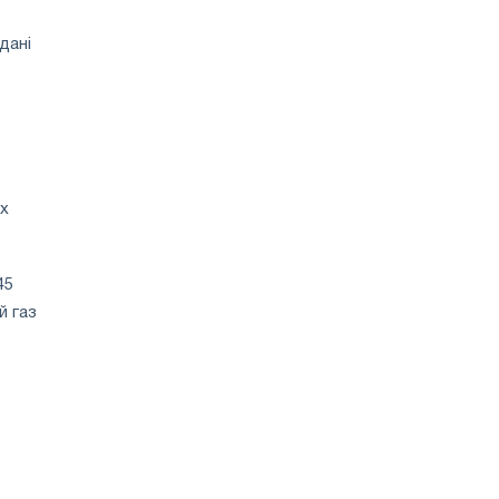
зростання
цін
дані
Їх
45
й газ