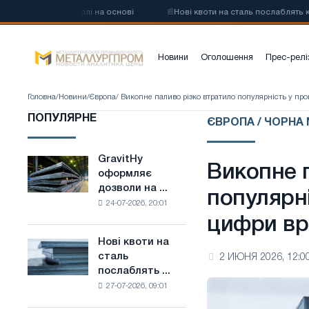
вуглецевої сталі на основі
📰
Нові квоти на сталь послаблять конк
Новини
Оголошення
Прес-релі
Головна
/
Новини
/
Європа
/ Викопне паливо різко втратило популярність у пр
ПОПУЛЯРНЕ
ЄВРОПА / ЧОРНА
GravitHy
GravitHy
Викопне 
оформляє
оформляє
дозволи на ...
дозволи
популярн
24-07-2026, 20:01
на
цифри в
будівництво
заводу
Нові квоти на
Нові
з
сталь
2 ИЮНЯ 2026, 12:0
квоти
виробництва
послаблять ...
на
низьковуглецевої
27-07-2026, 09:01
сталь
сталі
послаблять
на