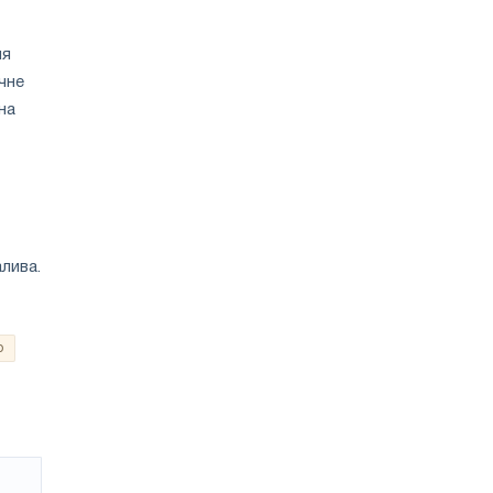
ня
чне
на
лива.
о