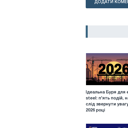
ДОДАТИ КОМЕ
Ідеальна
Ідеальна Буря для 
Буря
steel: п'ять подій, н
для
слід звернути увагу
eu
2026 році
steel:
п'ять
подій,