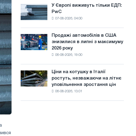
оновлення
а
У Європі виживуть тільки ЕДП:
У
трамвайних
PwC
Європі
й
колій
07-08-2026, 04:00
виживуть
Москви
т
тільки
і
ЕДП:
у
Ярославля
Продажі автомобілів в США
Продажі
PwC
знизилися в липні з максимуму
автомобілів
2026 року
в
06-08-2026, 19:00
США
знизилися
в
Ціни на котушку в Італії
Ціни
липні
ростуть, незважаючи на літнє
на
з
уповільнення зростання цін
котушку
максимуму
06-08-2026, 13:01
в
2026
Італії
року
ростуть,
незважаючи
на
літнє
а
уповільнення
вився