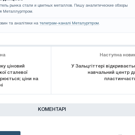
тель рынка стали и цветных металлов. Пишу аналитические обзоры
я Металлургпром.
овин та аналітики на
телеграм-каналі Металургпром
.
ина
Наступна нови
ку ціновий
У Зальцгіттері відкриваєть
кої сталевої
навчальний центр д
рюється; ціни на
пластинчаст
ні
КОМЕНТАРІ