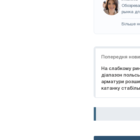
Обозрева
рынка дл
Більше н
Навігація
Попередня нов
На слабкому рин
діапазон польсь
арматури розши
катанку стабіль