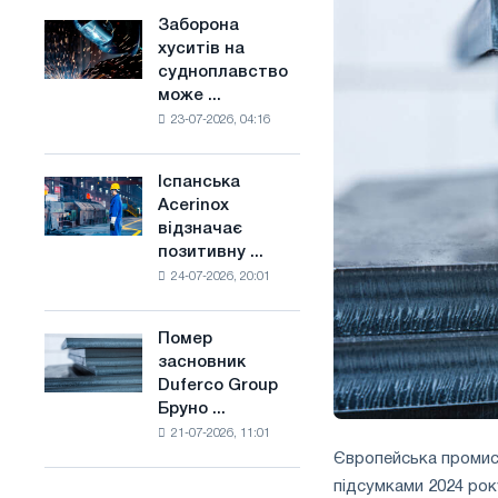
конкуренцію
основі
Заборона
Заборона
в
водню
хуситів на
хуситів
Сполученому
у
судноплавство
на
Королівстві
Франції
може ...
судноплавство
23-07-2026, 04:16
може
порушити
імпорт
Іспанська
Іспанська
Саудівської
Acerinox
Acerinox
сталі
відзначає
відзначає
позитивну ...
позитивну
24-07-2026, 20:01
динаміку
в
другому
Помер
Помер
півріччі
засновник
засновник
по
Duferco Group
Duferco
торговим
Бруно ...
Group
заходам
21-07-2026, 11:01
Бруно
і
Європейська промис
Больфо
підтримці
підсумками 2024 рок
CBAM