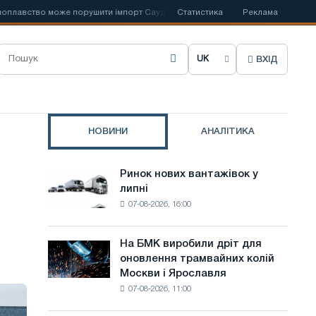
вство може порушити імпорт Саудівської сталі
Статистика
📰
Іспанська Acerinox
Реклама
ВХІД
О
б
р
НОВИНИ
АНАЛІТИКА
а
т
Ринок нових вантажівок у
Ринок
и
липні
нових
07-08-2026, 16:00
вантажівок
м
у
о
липні
На БМК виробили дріт для
На
в
оновлення трамвайних колій
БМК
Москви і Ярославля
виробили
у
07-08-2026, 11:00
дріт
с
для