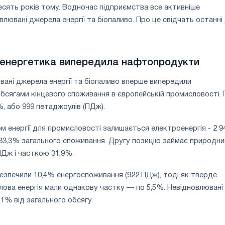
десять років тому. Водночас підприємства все активніше
лювані джерела енергії та біопаливо. Про це свідчать останні 
енергетика випередила нафтопродукти
ювані джерела енергії та біопаливо вперше випередили
сягами кінцевого споживання в європейській промисловості. 
%, або 999 петаджоулів (ПДж).
 енергії для промисловості залишається електроенергія - 2 9
33,3% загального споживання. Другу позицію займає природни
ПДж і часткою 31,9%.
зпечили 10,4% енергоспоживання (922 ПДж), тоді як тверде
плова енергія мали однакову частку — по 5,5%. Невідновлювані
1% від загального обсягу.