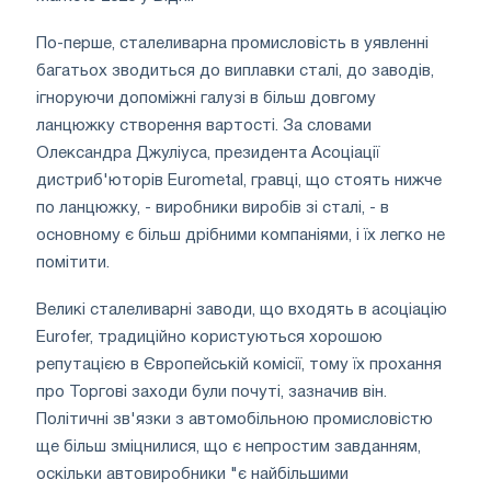
По-перше, сталеливарна промисловість в уявленні
багатьох зводиться до виплавки сталі, до заводів,
ігноруючи допоміжні галузі в більш довгому
ланцюжку створення вартості. За словами
Олександра Джуліуса, президента Асоціації
дистриб'юторів Eurometal, гравці, що стоять нижче
по ланцюжку, - виробники виробів зі сталі, - в
основному є більш дрібними компаніями, і їх легко не
помітити.
Великі сталеливарні заводи, що входять в асоціацію
Eurofer, традиційно користуються хорошою
репутацією в Європейській комісії, тому їх прохання
про Торгові заходи були почуті, зазначив він.
Політичні зв'язки з автомобільною промисловістю
ще більш зміцнилися, що є непростим завданням,
оскільки автовиробники "є найбільшими