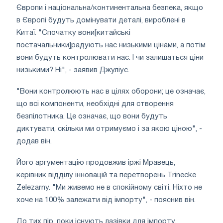
Європи і національна/континентальна безпека, якщо
в Європі будуть домінувати деталі, вироблені в
Китаї. "Спочатку вони[китайські
постачальники]радують нас низькими цінами, а потім
вони будуть контролювати нас. І чи залишаться ціни
низькими? Ні", - заявив Джуліус.
"Вони контролюють нас в цілях оборони; це означає,
що всі компоненти, необхідні для створення
безпілотника. Це означає, що вони будуть
диктувати, скільки ми отримуємо і за якою ціною", -
додав він.
Його аргументацію продовжив іржі Мравець,
керівник відділу інновацій та перетворень Trinecke
Zelezarny. "Ми живемо не в спокійному світі. Ніхто не
хоче на 100% залежати від імпорту", - пояснив він.
До тих пір, поки існують лазівки для імпорту,