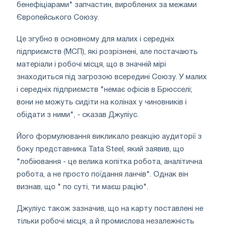
бенефіціарами" запчастин, вироблених за межами
Європейського Союзу.
Це згубно в основному для малих і середніх
підприємств (МСП), які розрізнені, але постачають
матеріали і робочі місця, що в значній мірі
знаходиться під загрозою всередині Союзу. У малих
і середніх підприємств "немає офісів в Брюсселі;
вони не можуть сидіти на колінах у чиновників і
обідати з ними", - сказав Джуліус.
Його формулювання викликало реакцію аудиторії з
боку представника Tata Steel, який заявив, що
"лобіювання - це велика копітка робота, аналітична
робота, а не просто поїдання ланчів". Однак він
визнав, що " по суті, ти маєш рацію".
Джуліус також зазначив, що на карту поставлені не
тільки робочі місця, а й промислова незалежність