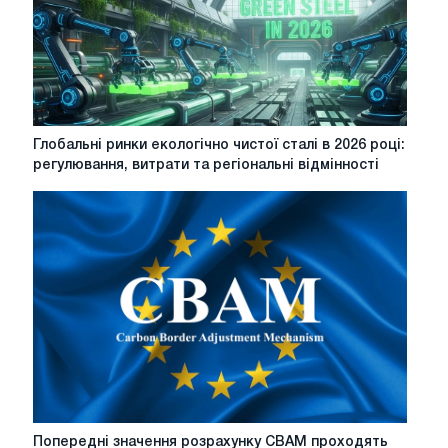
щодо
"
зеленої
сталі"?
Глобальні
Глобальні ринки екологічно чистої сталі в 2026 році:
ринки
регулювання, витрати та регіональні відмінності
екологічно
чистої
сталі
в
2026
році:
регулювання,
витрати
та
регіональні
відмінності
Попередні
Попередні значення розрахунку CBAM проходять