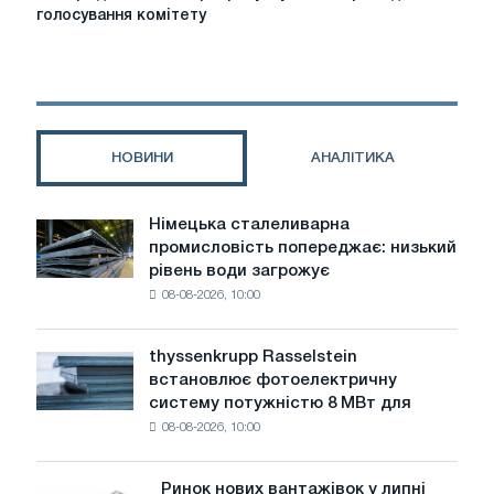
значення
голосування комітету
розрахунку
CBAM
проходять
голосування
комітету
НОВИНИ
АНАЛІТИКА
Німецька сталеливарна
Німецька
промисловість попереджає: низький
сталеливарна
рівень води загрожує
промисловість
08-08-2026, 10:00
попереджає:
низький
рівень
thyssenkrupp Rasselstein
thyssenkrupp
води
встановлює фотоелектричну
Rasselstein
загрожує
систему потужністю 8 МВт для
встановлює
безпеці
08-08-2026, 10:00
фотоелектричну
поставок
систему
потужністю
Ринок нових вантажівок у липні