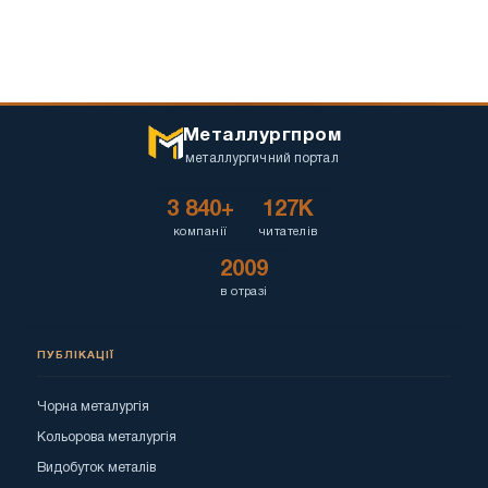
Металлургпром
металлургичний портал
3 840+
127K
компанії
читателів
2009
в отразі
ПУБЛІКАЦІЇ
Чорна металургія
Кольорова металургія
Видобуток металів