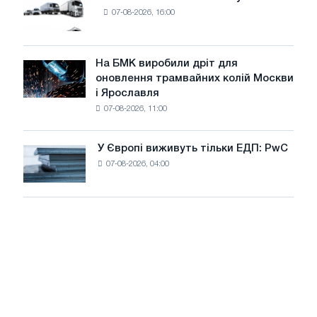
Ринок
8
07-08-2026, 16:00
нових
МВт
вантажівок
для
у
досягнення
липні
На БМК виробили дріт для
цілей
На
оновлення трамвайних колій Москви
декарбонізації
БМК
і Ярославля
виробили
07-08-2026, 11:00
дріт
для
оновлення
У Європі виживуть тільки ЕДП: PwC
У
трамвайних
07-08-2026, 04:00
Європі
колій
виживуть
Москви
тільки
і
ЕДП:
Ярославля
PwC