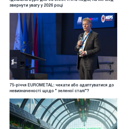
Буря
звернути увагу у 2026 році
для
eu
steel:
п'ять
подій,
на
які
слід
звернути
увагу
у
2026
році
75-
75-річчя EUROMETAL: чекати або адаптуватися до
річчя
невизначеності щодо " зеленої сталі"?
EUROMETAL:
чекати
або
адаптуватися
до
невизначеності