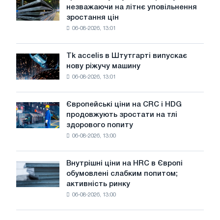
радянської
незважаючи на літнє уповільнення
на
авіації
зростання цін
котушку
в
06-08-2026, 13:01
в
роки
Італії
Великої
ростуть,
Вітчизняної
Tk accelis в Штутгарті випускає
Tk
незважаючи
війни
нову ріжучу машину
accelis
на
06-08-2026, 13:01
в
літнє
Штутгарті
уповільнення
випускає
зростання
Європейські ціни на CRC і HDG
Європейські
нову
цін
продовжують зростати на тлі
ціни
ріжучу
здорового попиту
на
машину
06-08-2026, 13:00
CRC
і
HDG
Внутрішні ціни на HRC в Європі
Внутрішні
продовжують
обумовлені слабким попитом;
ціни
зростати
активність ринку
на
на
06-08-2026, 13:00
HRC
тлі
в
здорового
Європі