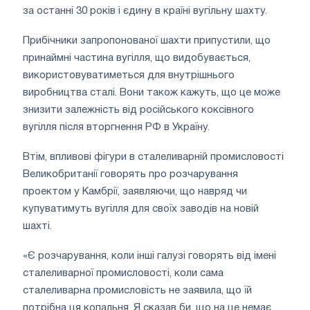
за останні 30 років і єдину в країні вугільну шахту.
Прибічники запропонованої шахти припустили, що
принаймні частина вугілля, що видобувається,
використовуватиметься для внутрішнього
виробництва сталі. Вони також кажуть, що це може
знизити залежність від російського коксівного
вугілля після вторгнення РФ в Україну.
Втім, впливові фігури в сталеливарній промисловості
Великобританії говорять про розчарування
проектом у Камбрії, заявляючи, що навряд чи
купуватимуть вугілля для своїх заводів на новій
шахті.
«Є розчарування, коли інші галузі говорять від імені
сталеливарної промисловості, коли сама
сталеливарна промисловість не заявила, що їй
потрібна ця копальня. Я сказав би, що на це немає