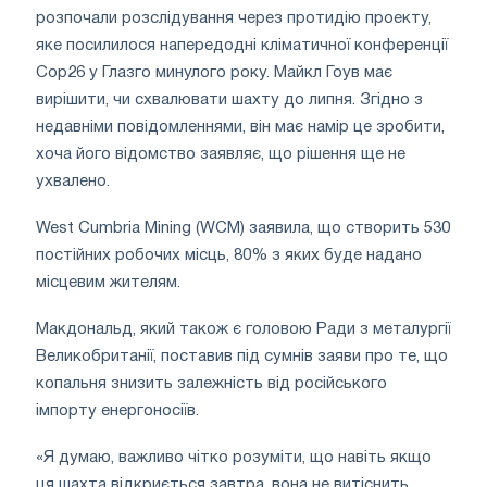
розпочали розслідування через протидію проекту,
яке посилилося напередодні кліматичної конференції
Cop26 у Глазго минулого року. Майкл Гоув має
вирішити, чи схвалювати шахту до липня. Згідно з
недавніми повідомленнями, він має намір це зробити,
хоча його відомство заявляє, що рішення ще не
ухвалено.
West Cumbria Mining (WCM) заявила, що створить 530
постійних робочих місць, 80% з яких буде надано
місцевим жителям.
Макдональд, який також є головою Ради з металургії
Великобританії, поставив під сумнів заяви про те, що
копальня знизить залежність від російського
імпорту енергоносіїв.
«Я думаю, важливо чітко розуміти, що навіть якщо
ця шахта відкриється завтра, вона не витіснить