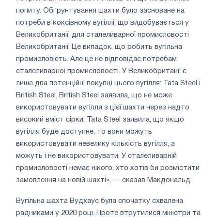
попиту. Обґрунтування шахти було засноване на
потреби в коксівному вугіллі, що видобувається у
Великобританії, для сталеливарної промисловості
Великобританії. Це випадок, що робить вугільна
промисловість. Але це не відповідає потребам
сталеливарної промисловості. У Великобританії є
лише два потенційні покупці цього вугілля: Tata Steel і
British Steel. British Steel заявила, що не може
використовувати вугілля з цієї шахти через надто
високий вміст сірки. Tata Steel заявила, що якщо
вугілля буде доступне, то вони можуть
використовувати невелику кількість вугілля, а
можуть і не використовувати. У сталеливарній
промисловості немає нікого, хто хотів би розмістити
замовлення на новій шахті», — сказав Макдональд.
Вугільна шахта Вудхаус була спочатку схвалена
радниками у 2020 році. Проте втрутилися міністри та