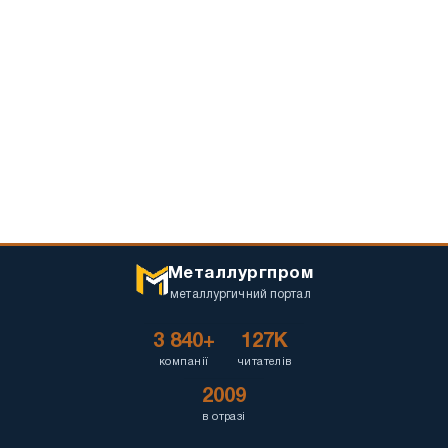
Металлургпром
металлургичний портал
3 840+
127K
компанії
читателів
2009
в отразі