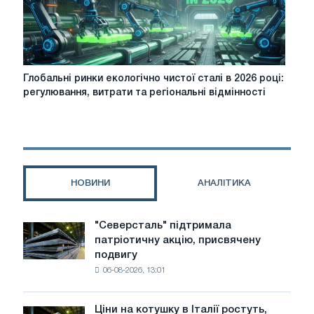
Глобальні
Глобальні ринки екологічно чистої сталі в 2026 році:
ринки
регулювання, витрати та регіональні відмінності
екологічно
чистої
сталі
в
2026
році:
НОВИНИ
АНАЛІТИКА
регулювання,
витрати
та
"Северсталь" підтримала
"Северсталь"
регіональні
патріотичну акцію, присвячену
підтримала
відмінності
подвигу
патріотичну
06-08-2026, 13:01
акцію,
присвячену
подвигу
Ціни на котушку в Італії ростуть,
Ціни