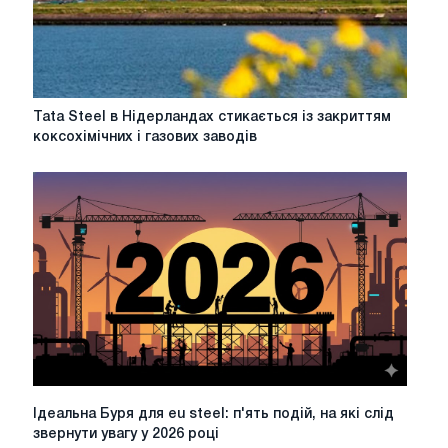
Tata
Tata Steel в Нідерландах стикається із закриттям
Steel
коксохімічних і газових заводів
в
Нідерландах
стикається
із
закриттям
коксохімічних
і
газових
заводів
Ідеальна
Ідеальна Буря для eu steel: п'ять подій, на які слід
Буря
звернути увагу у 2026 році
для