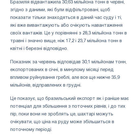
Бразилія відвантажила 30,63 мільйона тонн в червні,
згідно з даними, які були відфільтровані, щоб
показати тільки знаходяться в даний час суду і ті,
які вже вивантажують або очікують навантаження
своїх вантажів. Це у порівнянні з 28,3 мільйона тонн в
травні і значно вище, ніж 17,2 і 23,7 мільйона тонн в
квітні і березні відповідно.
Показник за червень відповідав 30,1 мільйонам тонн,
експортованих в січні, в минулому місяці перед
впливом руйнування греблі, але все ще нижче 35,9
мільйонів, відправлених в грудні.
Це показує, що бразильський експорт як і раніше має
потенціал для збільшення з поточних рівнів, і до тих
пір, поки вони не зроблять це, шахтарі можуть
очікувати, що ціна на руду може збільшиться в
поточному періоді.