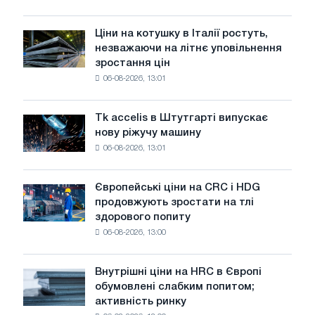
присвячену
подвигу
Ціни на котушку в Італії ростуть,
Ціни
радянської
незважаючи на літнє уповільнення
на
авіації
зростання цін
котушку
в
06-08-2026, 13:01
в
роки
Італії
Великої
ростуть,
Вітчизняної
Tk accelis в Штутгарті випускає
Tk
незважаючи
війни
нову ріжучу машину
accelis
на
06-08-2026, 13:01
в
літнє
Штутгарті
уповільнення
випускає
зростання
Європейські ціни на CRC і HDG
Європейські
нову
цін
продовжують зростати на тлі
ціни
ріжучу
здорового попиту
на
машину
06-08-2026, 13:00
CRC
і
HDG
Внутрішні ціни на HRC в Європі
Внутрішні
продовжують
обумовлені слабким попитом;
ціни
зростати
активність ринку
на
на