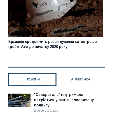
залізну
руду
Бразилія
Бразилія продовжить розслідування катастрофи
продовжить
греблі Vale до початку 2020 року
розслідування
катастрофи
греблі
Vale
до
початку
НОВИНИ
АНАЛІТИКА
2020
року
"Северсталь" підтримала
"Северсталь"
патріотичну акцію, присвячену
підтримала
подвигу
патріотичну
06-08-2026, 13:01
акцію,