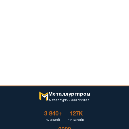
Металлургпром
металлургичний портал
3 840+
127K
компанії
читателів