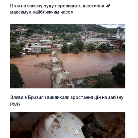
Ціни
Ціни на залізну руду перевищать шестирічний
на
максимум найближчим часом
залізну
руду
перевищать
шестирічний
максимум
найближчим
часом
Зливи
Зливи в Бразилії викликали зростання цін на залізну
в
руду
Бразилії
викликали
зростання
цін
на