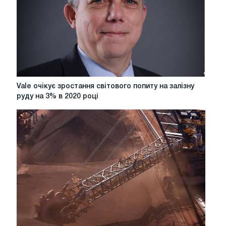
Vale
Vale очікує зростання світового попиту на залізну
очікує
руду на 3% в 2020 році
зростання
світового
попиту
на
залізну
руду
на
3%
в
2020
році