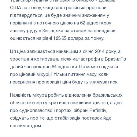
транспортування становлять близько 7 доларів
США за тонну, якщо австралійські прогнози
підтвердяться, це буде значним зниженням у
порівнянні з поточною ціною на 62-відсоткову
залізну руду в Китаї, яка за станом на понеділок
оцінюється на рівні 123,65 долара за тонну.
Ця ціна залишається найвищим з січня 2014 року, а
зростання котирувань після катастрофи в Бразилії в
даний час складає 64 відсотки. Це може свідчити
про ціновий міхурі, і тільки питання часу, коли
повернення пропозиції і ціни будуть знижуватися.
Наявність міхура робить відновлення бразильських
обсягів експорту критично важливим для цін, а дані
про судноплавство і портах, зібрані Refinitiv,
свідчать про те, що стабілізація поставок йде
повним ходом.