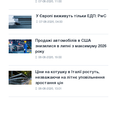
07-08-2026, 11:00
дріт
для
оновлення
У Європі виживуть тільки ЕДП: PwC
У
трамвайних
07-08-2026, 04:00
Європі
колій
виживуть
Москви
тільки
і
ЕДП:
Продажі автомобілів в США
Ярославля
Продажі
PwC
знизилися в липні з максимуму 2026
автомобілів
року
в
06-08-2026, 19:00
США
знизилися
в
Ціни на котушку в Італії ростуть,
Ціни
липні
незважаючи на літнє уповільнення
на
з
зростання цін
котушку
максимуму
06-08-2026, 13:01
в
2026
Італії
року
ростуть,
незважаючи
на