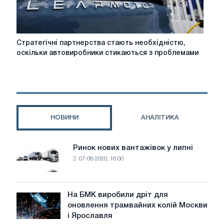
Стратегічні
Стратегічні партнерства стають необхідністю,
партнерства
оскільки автовиробники стикаються з проблемами
стають
необхідністю,
оскільки
автовиробники
стикаються
з
НОВИНИ
АНАЛІТИКА
проблемами
програмного
забезпечення
Ринок нових вантажівок у липні
Ринок
та
07-08-2026, 16:00
нових
електромобілів
вантажівок
у
липні
На БМК виробили дріт для
На
оновлення трамвайних колій Москви
БМК
і Ярославля
виробили