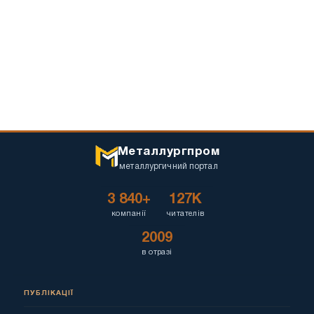
Металлургпром
металлургичний портал
3 840+
127K
компанії
читателів
2009
в отразі
ПУБЛІКАЦІЇ