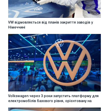
VW
VW відмовляється від планів закриття заводів у
відмовляється
Німеччині
від
планів
закриття
заводів
у
Німеччині
Volkswagen
Volkswagen через 3 роки запустить платформу для
через
електромобілів базового рівня, орієнтовану на
3
роки