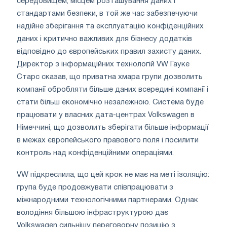
середовищем, місцем розташування даних і
стандартами безпеки, в той же час забезпечуючи
надійне зберігання та експлуатацію конфіденційних
даних і критично важливих для бізнесу додатків
відповідно до європейських правил захисту даних.
Директор з інформаційних технологій VW Гауке
Старс сказав, що приватна хмара групи дозволить
компанії обробляти більше даних всередині компанії і
стати більш економічно незалежною. Система буде
працювати у власних дата-центрах Volkswagen в
Німеччині, що дозволить зберігати більше інформації
в межах європейського правового поля і посилити
контроль над конфіденційними операціями.
VW підкреслила, що цей крок не має на меті ізоляцію:
група буде продовжувати співпрацювати з
міжнародними технологічними партнерами. Однак
володіння більшою інфраструктурою дає
Volkswagen сильнішу переговорну позицію з