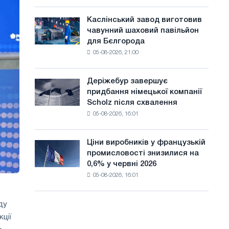
чутливими
а
до
Каслінський завод виготовив
Каслінський
й
потрясінь:
чавунний шаховий павільйон
завод
Glencore
т
для Бєлгорода
виготовив
05-08-2026, 21:00
чавунний
у
шаховий
павільйон
Деріжебур завершує
Деріжебур
для
придбання німецької компанії
завершує
Бєлгорода
Scholz після схвалення
придбання
05-08-2026, 16:01
німецької
компанії
Scholz
Ціни виробників у французькій
Ціни
після
промисловості знизилися на
виробників
схвалення
0,6% у червні 2026
у
Європейської
05-08-2026, 16:01
французькій
комісії
промисловості
знизилися
ду
на
ції
0,6%