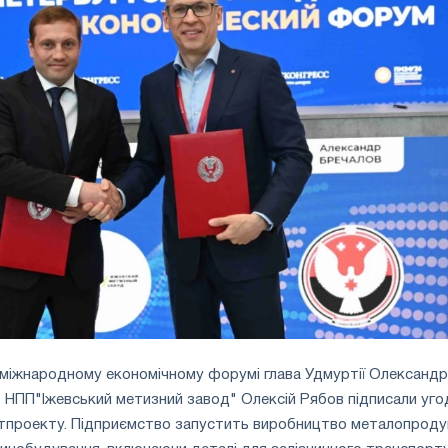
міжнародному економічному форумі глава Удмуртії Олександр
 НПП"Іжевський метизний завод" Олексій Рябов підписали уго
стпроекту. Підприємство запустить виробництво металопродук