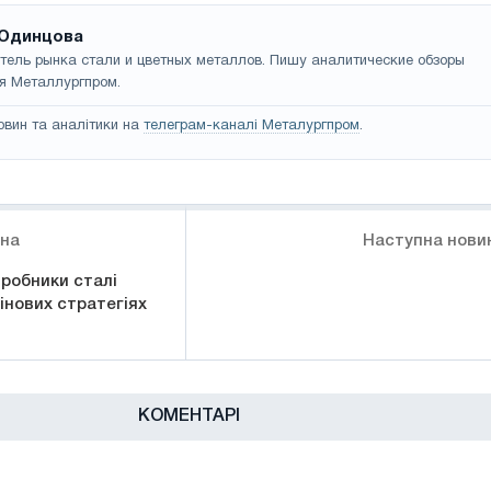
Одинцова
тель рынка стали и цветных металлов. Пишу аналитические обзоры
я Металлургпром.
овин та аналітики на
телеграм-каналі Металургпром
.
ина
Наступна нови
робники сталі
інових стратегіях
КОМЕНТАРІ