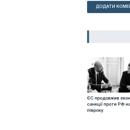
ДОДАТИ КОМЕ
ЄС
ЄС продовжив екон
продовжив
санкції проти РФ н
економічні
півроку
санкції
проти
РФ