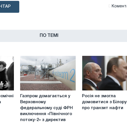
НТАР
Комента
ПО ТЕМІ
Газпром
Росія
омічні
Газпром домагається у
Росія не змогла
домагається
не
а
Верховному
домовитися з Білор
у
змогла
федеральному суді ФРН
про транзит нафти
Верховному
домовитися
виключення «Північного
федеральному
з
потоку-2» з директив
суді
Білоруссю