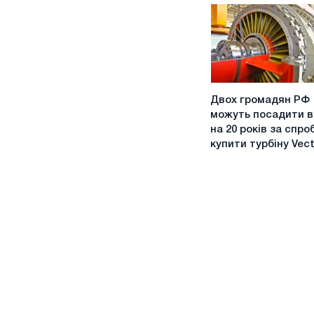
на
півроку
Двох
Двох громадян РФ
громадян
можуть посадити 
РФ
на 20 років за спро
можуть
купити турбіну Vec
посадити
в
США
на
20
років
за
спробу
купити
турбіну
Vectra
40G