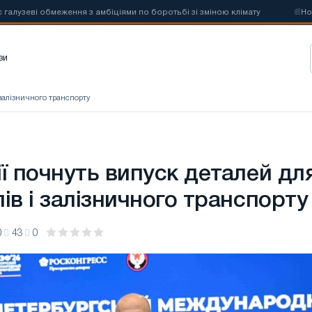
і обмеження з амбіціями по боротьбі зі зміною клімату
📰
Нові кво
зи
 залізничного транспорту
ї почнуть випуск деталей дл
ів і залізничного транспорту
0
43
0