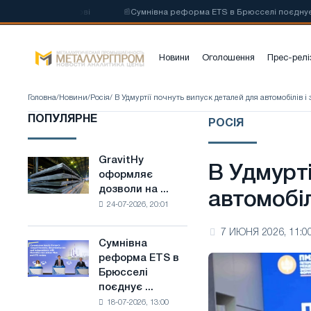
сталі на основі
📰
Сумнівна реформа ETS в Брюсселі поєднує галузев
Новини
Оголошення
Прес-релі
Головна
/
Новини
/
Росія
/ В Удмуртії почнуть випуск деталей для автомобілів і
ПОПУЛЯРНЕ
РОСІЯ
GravitHy
GravitHy
В Удмурті
оформляє
оформляє
дозволи на ...
дозволи
автомобіл
24-07-2026, 20:01
на
будівництво
7 ИЮНЯ 2026, 11:0
заводу
Сумнівна
Сумнівна
з
реформа ETS в
реформа
виробництва
Брюсселі
ETS
низьковуглецевої
поєднує ...
в
сталі
18-07-2026, 13:00
Брюсселі
на