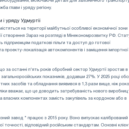
инобудування, включаючи деталі для залізничного транспорту
ба глави і уряду регіону.
 і уряду Удмуртії
містяться на території майбутньої особливої економічної зони
а її створення Зараз на розгляді в Мінекономрозвитку РФ. Стат
 підприємцям податкові пільги та доступ до готової
а проекту-локалізація автокомпонентів і заміщення імпортної
що за останні п'ять років обробний сектор Удмуртії зростав в
загальноросійських показників, додавши 27%. У 2025 році обс
них засобів та обладнання виявився в 1,3 рази вище, ніж рок
бліки вважає, що це доводить затребуваність нового виробницт
а власних компонентах замість закупівель за кордоном або в
зний завод " працює з 2015 року. Воно випускає калібрований
ї точності, відповідний російським стандартам. Основні клієн