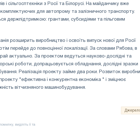
в і сільгосптехніки з Росії та Білорусі. На майданчику вже
 комплектуючих для автопрому та залізничного транспорту.
ся держпідтримкою: грантами, субсидіями та пільговим
анія розширить виробництво і освоїть випуск нової для Росії
отім перейде до повноцінної локалізації. За словами Рябова, в
край актуально. За проектом ведуться науково-дослідні та
рські роботи, допрацьовується обладнання, дослідні зразки
бування. Реалізація проекту займе два роки. Розвиток виробн
цпроекту "ефективна і конкурентна економіка " і зміцнює
жність вітчизняного машинобудування.
Джерел