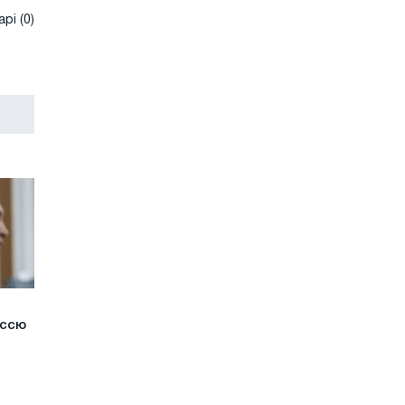
рі (0)
уссю