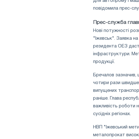
для автопрому і маш
півріччі
повідомила прес-служ
по
торговим
Прес-служба глави
заходам
і
Нові потужності роз
підтримці
"Іжевськ". Заявка н
CBAM
резидента ОЕЗ дасть
інфраструктури. Мет
продукції.
Бречалов зазначив, 
чотири рази швидше 
випущених транспорт
раніше. Глава респу
важливість роботи н
сусідніх регіонах.
НВП "Іжевський мети
металопрокат високо