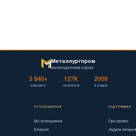
Металлургпром
металлургичний портал
3 840+
127K
2009
компанії
читателів
в отразі
ОГОЛОШЕННЯ
ПІДТРИМКА
Всі оголошення
Про проект
Блокнот
Задати питанн