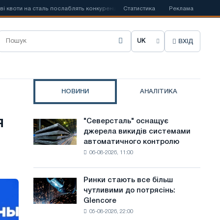
ти на сталь послаблять конкуренцію в Сполученому Королівстві
Статистика
Реклама
📰
З
ВХІД
О
б
р
НОВИНИ
АНАЛІТИКА
а
т
я
"Северсталь" оснащує
"Северсталь"
и
джерела викидів системами
оснащує
автоматичного контролю
джерела
м
06-08-2026, 11:00
викидів
о
системами
автоматичного
в
Ринки стають все більш
Ринки
контролю
чутливими до потрясінь:
стають
у
Glencore
все
с
05-08-2026, 22:00
більш