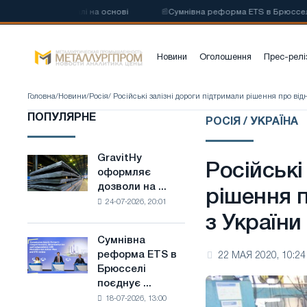
глецевої сталі на основі
📰
Сумнівна реформа ETS в Брюсселі поєдн
Новини
Оголошення
Прес-релі
Головна
/
Новини
/
Росія
/ Російські залізні дороги підтримали рішення про ві
ПОПУЛЯРНЕ
РОСІЯ / УКРАЇНА
GravitHy
GravitHy
Російські
оформляє
оформляє
дозволи на ...
дозволи
рішення 
24-07-2026, 20:01
на
з України
будівництво
заводу
Сумнівна
Сумнівна
з
реформа ETS в
22 МАЯ 2020, 10:24
реформа
виробництва
Брюсселі
ETS
низьковуглецевої
поєднує ...
в
сталі
18-07-2026, 13:00
Брюсселі
на