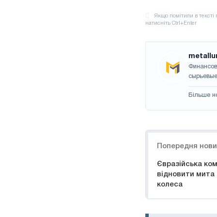
metallu
Финансов
сырьевые
Більше н
Навігація
Попередня нов
Євразійська ком
відновити мита н
колеса