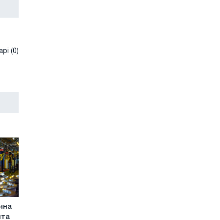
рі (0)
чна
ита