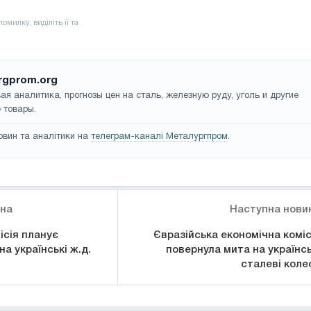
rgprom.org
ая аналитика, прогнозы цен на сталь, железную руду, уголь и другие
 товары.
овин та аналітики на
телеграм-каналі Металургпром
.
ина
Наступна нови
ісія планує
Євразійська економічна коміс
а українські ж.д.
повернула мита на українсь
сталеві коле