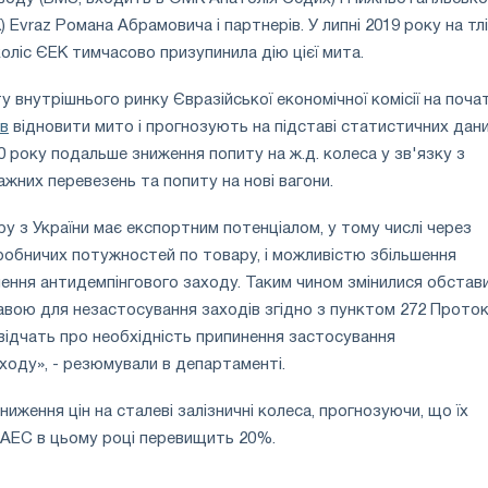
Evraz Романа Абрамовича і партнерів. У липні 2019 року на тлі
оліс ЄЕК тимчасово призупинила дію цієї мита.
 внутрішнього ринку Євразійської економічної комісії на поча
в
відновити мито і прогнозують на підставі статистичних дани
0 року подальше зниження попиту на ж.д. колеса у зв'язку з
ажних перевезень та попиту на нові вагони.
у з України має експортним потенціалом, у тому числі через
иробничих потужностей по товару, і можливістю збільшення
ення антидемпінгового заходу. Таким чином змінилися обстави
вою для незастосування заходів згідно з пунктом 272 Проток
свідчать про необхідність припинення застосування
ходу», - резюмували в департаменті.
иження цін на сталеві залізничні колеса, прогнозуючи, що їх
ЄАЕС в цьому році перевищить 20%.