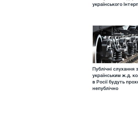
виступили
українського Інтер
в
підтримку
українського
Інтерпайпу
Публічні
Публічні слухання 
слухання
українським ж.д. к
з
в Росії будуть про
українським
непублічно
ж.д.
колесам
в
Росії
будуть
проходити
непублічно