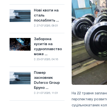
поєднує
основі
галузеві
водню
Нові квоти на
Нові
обмеження
у
сталь
квоти
з
Франції
послаблять ...
на
амбіціями
27-07-2026, 09:01
сталь
по
послаблять
боротьбі
конкуренцію
зі
Заборона
Заборона
в
зміною
хуситів на
хуситів
Сполученому
клімату
судноплавство
на
Королівстві
може ...
судноплавство
23-07-2026, 04:16
може
порушити
імпорт
Помер
Помер
Саудівської
засновник
засновник
сталі
Duferco Group
Duferco
Бруно ...
Group
На 22 травня заплан
21-07-2026, 11:01
Бруно
Больфо
перспективу розвитк
суцільнокатаних колі