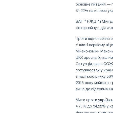
основне питання — п
34,22% на колеса укр
ВАТ " РЖД " і Мінтр
«Інтерпайпу», дія як
Проти відновлення з
У листі першому віце
Мінекономіки Максим
ЦКК зросла більш ніж
Ситуація, пише СОЖТ
потужностей у країн
з часткою ринку 56%
2015 року майже в тр
лише до підтримання
Мито проти українсь
4,75% до 34,22% у кв
Виксунського метзав