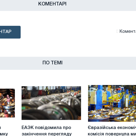
КОМЕНТАРІ
НТАР
Комента
ПО ТЕМІ
ЕАЭК
Євразійська
и
ЕАЭК повідомила про
Євразійська економі
повідомила
економічна
имку
закінчення перегляду
комісія повернула м