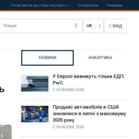
📰
Нові квоти на сталь послаблять конкуренцію в Сполученому Королівстві
Статистика
Реклама
ВХІД
О
б
р
НОВИНИ
АНАЛІТИКА
а
т
У Європі виживуть тільки ЕДП:
У
и
PwC
Європі
ь
07-08-2026, 04:00
виживуть
м
тільки
о
ЕДП:
Продажі автомобілів в США
Продажі
PwC
в
знизилися в липні з максимуму
автомобілів
2026 року
в
у
06-08-2026, 19:00
США
с
знизилися