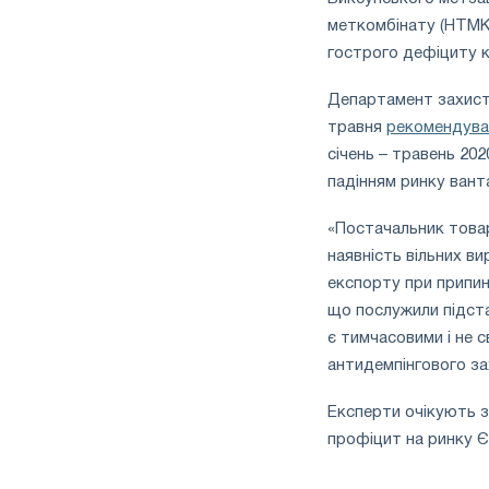
меткомбінату (НТМК) 
гострого дефіциту к
Департамент захисту
травня
рекомендува
січень – травень 202
падінням ринку вант
«Постачальник товар
наявність вільних в
експорту при припин
що послужили підста
є тимчасовими і не 
антидемпінгового за
Експерти очікують зн
профіцит на ринку 