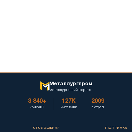
Металлургпром
металлургичний портал
3 840+
127K
2009
компанії
читателів
в отразі
ОГОЛОШЕННЯ
ПІДТРИМКА