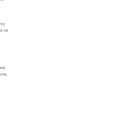
тку
х за
ни,
олу,