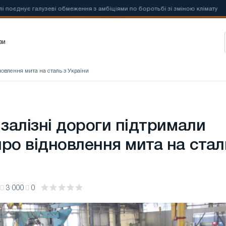
ує галузеві обмеження з амбіціями по боротьбі зі зміною клімату
зи
дновлення мита на сталь з України
 залізні дороги підтримали
про відновлення мита на стал
3 000
0