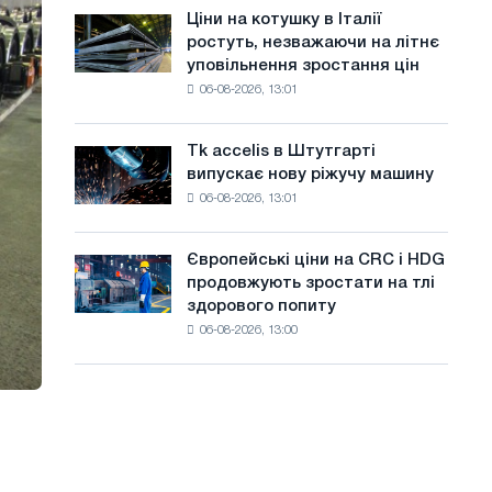
в
а
Ціни на котушку в Італії
Ціни
липні
ростуть, незважаючи на літнє
на
й
з
уповільнення зростання цін
котушку
максимуму
т
06-08-2026, 13:01
в
2026
Італії
у
року
ростуть,
Tk accelis в Штутгарті
Tk
незважаючи
випускає нову ріжучу машину
accelis
на
06-08-2026, 13:01
в
літнє
Штутгарті
уповільнення
випускає
зростання
Європейські ціни на CRC і HDG
Європейські
нову
цін
продовжують зростати на тлі
ціни
ріжучу
здорового попиту
на
машину
06-08-2026, 13:00
CRC
і
HDG
продовжують
зростати
на
тлі