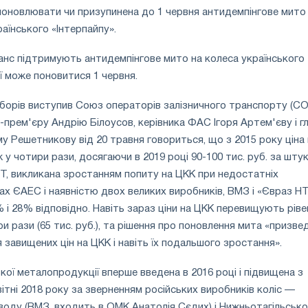
оновлювати чи призупинена до 1 червня антидемпінгове мито
аїнського «Інтерпайпу».
анс підтримують антидемпінгове мито на колеса українського
ої може поновитися 1 червня.
борів виступив Союз операторів залізничного транспорту (С
-прем'єру Андрію Білоусов, керівника ФАС Ігоря Артем'єву і гл
у Решетникову від 20 травня говориться, що з 2015 року ціна 
 у чотири рази, досягаючи в 2019 році 90-100 тис. руб. за штук
, викликана зростанням попиту на ЦКК при недостатніх
ах ЄАЕС і наявністю двох великих виробників, ВМЗ і «Євраз Н
 і 28% відповідно. Навіть зараз ціни на ЦКК перевищують ріве
и рази (65 тис. руб.), та рішення про поновлення мита «призве
 завищених цін на ЦКК і навіть їх подальшого зростання».
кої металопродукції вперше введена в 2016 році і підвищена з
ітні 2018 року за зверненням російських виробників коліс —
оду (ВМЗ, входить в ОМК Анатолія Сєдих) і Нижньотагільсько