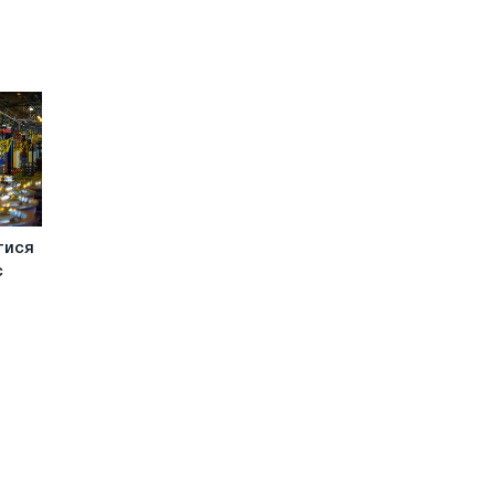
і
тися
с