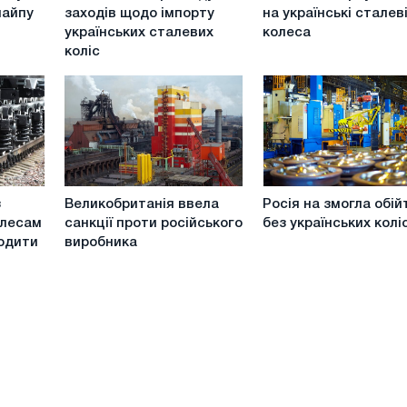
про
комісія
пайпу
заходів щодо імпорту
на українські сталев
закінчення
повернула
українських сталевих
колеса
перегляду
мита
коліс
заходів
на
щодо
українські
імпорту
сталеві
українських
колеса
сталевих
коліс
Великобританія
Росія
з
Великобританія ввела
Росія на змогла обій
ввела
на
олесам
санкції проти російського
без українських колі
санкції
змогла
ходити
виробника
проти
обійтися
російського
без
виробника
українських
коліс