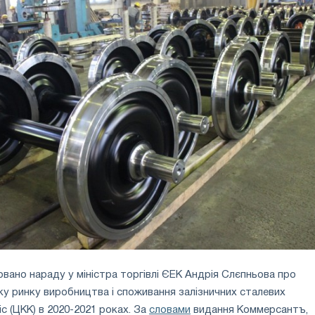
овано нараду у міністра торгівлі ЄЕК Андрія Слєпньова про
у ринку виробництва і споживання залізничних сталевих
с (ЦКК) в 2020-2021 роках. За
словами
видання Коммерсантъ,