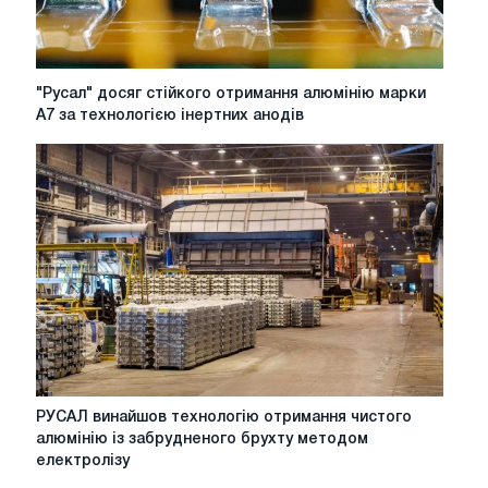
виробництва
алюмінію
"Русал"
"Русал" досяг стійкого отримання алюмінію марки
досяг
А7 за технологією інертних анодів
стійкого
отримання
алюмінію
марки
А7
за
технологією
інертних
анодів
РУСАЛ
РУСАЛ винайшов технологію отримання чистого
винайшов
алюмінію із забрудненого брухту методом
технологію
електролізу
отримання