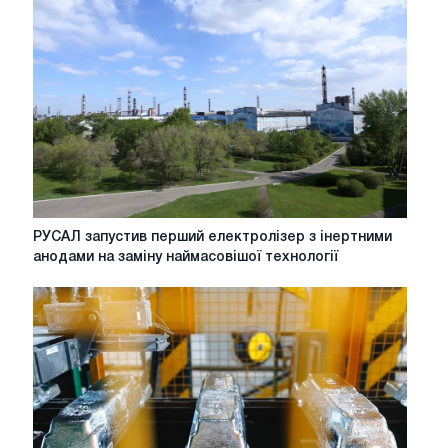
РУСАЛ
РУСАЛ запустив перший електролізер з інертними
запустив
анодами на заміну наймасовішої технології
перший
електролізер
з
інертними
анодами
на
заміну
наймасовішої
технології