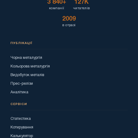
3 840+
127K
компанії
читателів
2009
в отразі
ПУБЛІКАЦІЇ
Чорна металургія
Кольорова металургія
Видобуток металів
Прес-релізи
Аналітика
СЕРВІСИ
Статистика
Котирування
Калькулятор