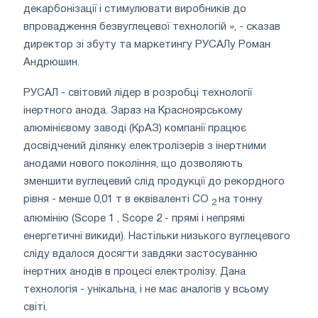
декарбонізації і стимулювати виробників до
впровадження безвуглецевої технологій », - сказав
директор зі збуту та маркетингу РУСАЛу Роман
Андрюшин.
РУСАЛ - світовий лідер в розробці технології
інертного анода. Зараз на Красноярському
алюмінієвому заводі (КрАЗ) компанії працює
досвідчений ділянку електролізерів з інертними
анодами нового покоління, що дозволяють
зменшити вуглецевий слід продукції до рекордного
рівня - менше 0,01 т в еквіваленті CO
на тонну
2
алюмінію (Scope 1 , Scope 2 - прямі і непрямі
енергетичні викиди). Настільки низького вуглецевого
сліду вдалося досягти завдяки застосуванню
інертних анодів в процесі електролізу. Дана
технологія - унікальна, і не має аналогів у всьому
світі.