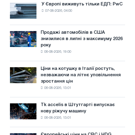
У Європі виживуть тільки ЕДП: PwC
У
07-08-2026, 04:00
Європі
виживуть
тільки
ЕДП:
Продажі автомобілів в США
Продажі
PwC
знизилися в липні з максимуму 2026
автомобілів
року
в
06-08-2026, 19:00
США
знизилися
в
Ціни на котушку в Італії ростуть,
Ціни
липні
незважаючи на літнє уповільнення
на
з
зростання цін
котушку
максимуму
06-08-2026, 13:01
в
2026
Італії
року
ростуть,
Tk accelis в Штутгарті випускає
Tk
незважаючи
нову ріжучу машину
accelis
на
06-08-2026, 13:01
в
літнє
Штутгарті
уповільнення
випускає
зростання
Європейські ціни на CRC і HDG