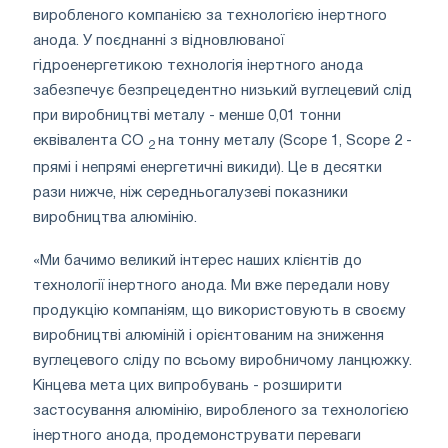
виробленого компанією за технологією інертного
анода. У поєднанні з відновлюваної
гідроенергетикою технологія інертного анода
забезпечує безпрецедентно низький вуглецевий слід
при виробництві металу - менше 0,01 тонни
еквівалента CO
на тонну металу (Scope 1, Scope 2 -
2
прямі і непрямі енергетичні викиди). Це в десятки
рази нижче, ніж середньогалузеві показники
виробництва алюмінію.
«Ми бачимо великий інтерес наших клієнтів до
технології інертного анода. Ми вже передали нову
продукцію компаніям, що використовують в своєму
виробництві алюміній і орієнтованим на зниження
вуглецевого сліду по всьому виробничому ланцюжку.
Кінцева мета цих випробувань - розширити
застосування алюмінію, виробленого за технологією
інертного анода, продемонструвати переваги