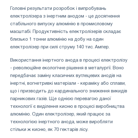
Головні результати розробок і випробувань
електролізера з інертним анодом - це досягнення
стабільного випуску алюмінію в промисловому
масштабі. Продуктивність електролізерів складає
близько 1 тонни алюмінію на добу на один
електролізер при силі струму 140 тис. Ампер.
Використання інертного анода в процесі електролізу
- революційне екологічне рішення в металургії. Воно
передбачає заміну класичних вуглецевих анодів на
інертні, вогнетривкі матеріали - кераміку або сплави,
що і призводить до кардинального зниження викидів
парникових газів. Ще однією перевагою даної
технології є виділення кисню в процесі виробництва
алюмінію. Один електролізер, який працює за
технологією інертного анода, може виробляти
стільки ж кисню, як 70 гектарів лісу.