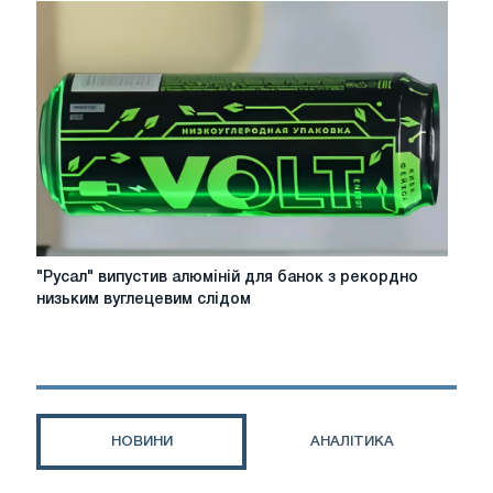
чистого
алюмінію
із
забрудненого
брухту
методом
електролізу
"Русал"
"Русал" випустив алюміній для банок з рекордно
випустив
низьким вуглецевим слідом
алюміній
для
банок
з
рекордно
низьким
НОВИНИ
АНАЛІТИКА
вуглецевим
слідом